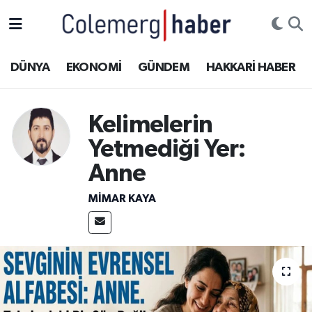
Kurdi
Hakkâri Nöbetçi Eczaneler
DÜNYA
EKONOMİ
GÜNDEM
HAKKARİ HABER
ASAYİŞ
Hakkâri Hava Durumu
Kelimelerin
ÇOCUK
Hakkari Namaz Vakitleri
Yetmediği Yer:
DOĞA
Hakkâri Trafik Yoğunluk Haritası
Anne
DÜNYA
Süper Lig Puan Durumu ve Fikstür
MIMAR KAYA
EĞİTİM
Tüm Manşetler
EKONOMİ
Son Dakika Haberleri
GÜNDEM
Haber Arşivi