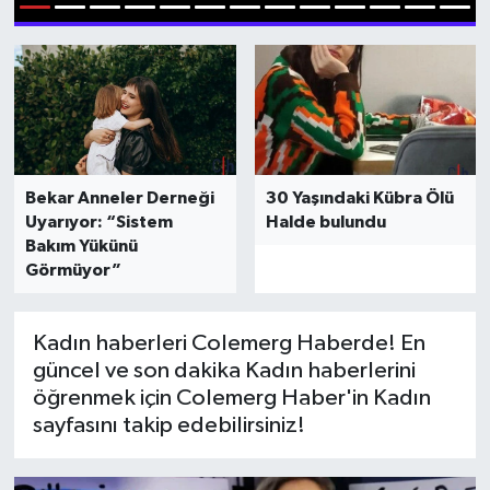
1
2
3
4
5
6
7
8
9
10
11
12
13
Hakkari Haber
İLGİNÇ HABERLER
KADIN
Bekar Anneler Derneği
30 Yaşındaki Kübra Ölü
KÜLTÜR SANAT
Uyarıyor: “Sistem
Halde bulundu
Bakım Yükünü
MAGAZİN
Görmüyor”
MAKALE
Kadın haberleri Colemerg Haberde! En
güncel ve son dakika Kadın haberlerini
POLİTİKA
öğrenmek için Colemerg Haber'in Kadın
sayfasını takip edebilirsiniz!
REKLAM
SAĞLIK