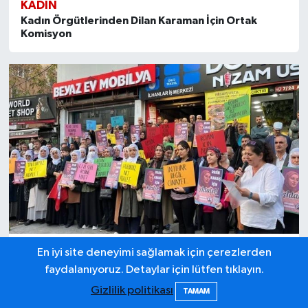
KADIN
Kadın Örgütlerinden Dilan Karaman İçin Ortak
Komisyon
En iyi site deneyimi sağlamak için çerezlerden
KADIN
faydalanıyoruz. Detaylar için lütfen tıklayın.
DEM Parti Kadın Meclisi’nden “Rojin Kabaiş İçin
Adalet” Çağrısı
Gizlilik politikası
TAMAM