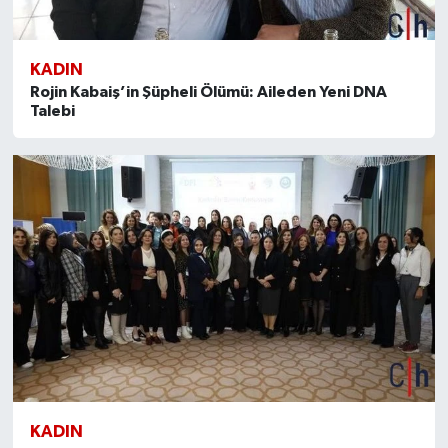
KADIN
Rojin Kabaiş’in Şüpheli Ölümü: Aileden Yeni DNA
Talebi
KADIN