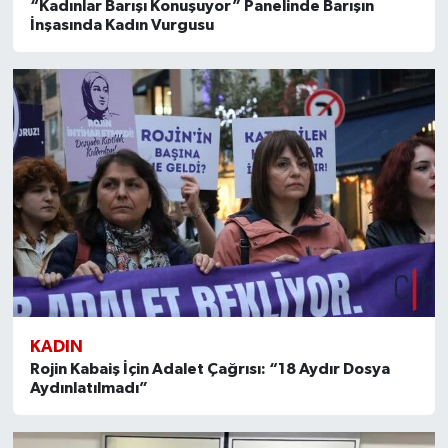
“Kadınlar Barışı Konuşuyor” Panelinde Barışın
İnşasında Kadın Vurgusu
KADIN
Rojin Kabaiş İçin Adalet Çağrısı: “18 Aydır Dosya
Aydınlatılmadı”