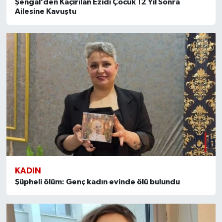
Şengal’den Kaçırılan Ezidi Çocuk 12 Yıl Sonra
Ailesine Kavuştu
KADIN
Şüpheli ölüm: Genç kadın evinde ölü bulundu