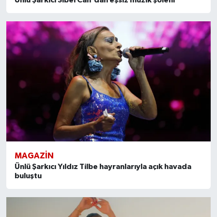
Ünlü Şarkıcı Sibel Can'dan eşsiz müzik şöleni
MAGAZİN
Ünlü Şarkıcı Yıldız Tilbe hayranlarıyla açık havada
buluştu