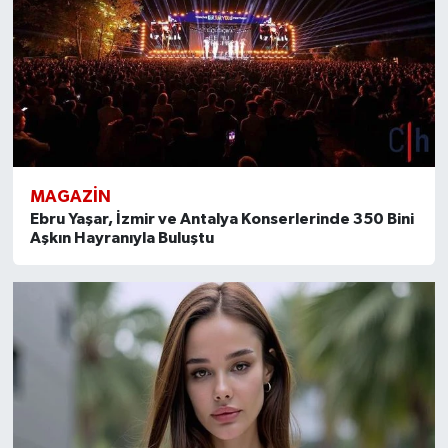
SİYASET
SPOR
TARİH
MAGAZİN
TEKNOLOJİ
Ebru Yaşar, İzmir ve Antalya Konserlerinde 350 Bini
Aşkın Hayranıyla Buluştu
YAŞAM