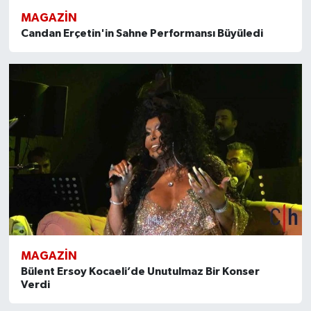
MAGAZİN
Candan Erçetin'in Sahne Performansı Büyüledi
MAGAZİN
Bülent Ersoy Kocaeli’de Unutulmaz Bir Konser
Verdi