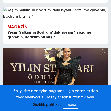
MAGAZİN
Yeşim Salkım'ın Bodrum'daki isyanı ''sözüme
güvenin, Bodrum bitmiş''
En iyi site deneyimi sağlamak için çerezlerden
faydalanıyoruz. Detaylar için lütfen tıklayın.
Gizlilik politikası
TAMAM