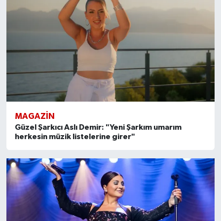
MAGAZİN
Güzel Şarkıcı Aslı Demir: "Yeni Şarkım umarım
herkesin müzik listelerine girer"