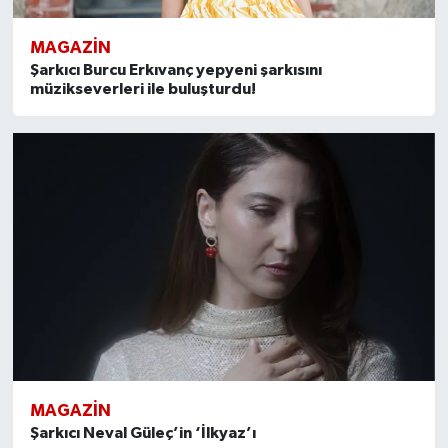
MAGAZİN
Şarkıcı Burcu Erkıvanç yepyeni şarkısını
müzikseverleri ile buluşturdu!
MAGAZİN
Şarkıcı Neval Güleç’in ‘İlkyaz’ı