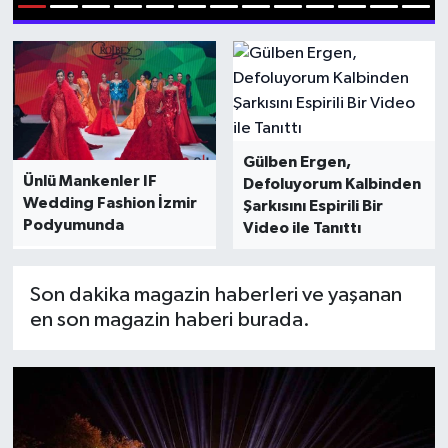
1
2
3
4
5
6
7
8
9
10
11
12
13
Hakkari Haber
İLGİNÇ HABERLER
KADIN
Gülben Ergen,
Ünlü Mankenler IF
Defoluyorum Kalbinden
KÜLTÜR SANAT
Wedding Fashion İzmir
Şarkısını Espirili Bir
Podyumunda
Video ile Tanıttı
MAGAZİN
MAKALE
Son dakika magazin haberleri ve yaşanan
en son magazin haberi burada.
POLİTİKA
REKLAM
SAĞLIK