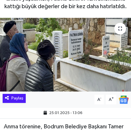
kattığı büyük değerler de bir kez daha hatırlatıldı.
Hakkari Haber
İLGİNÇ HABERLER
KADIN
KÜLTÜR SANAT
MAGAZİN
MAKALE
Paylaş
-
+
A
A
POLİTİKA
25.01.2025 - 13:06
REKLAM
Anma törenine, Bodrum Belediye Başkanı Tamer
SAĞLIK