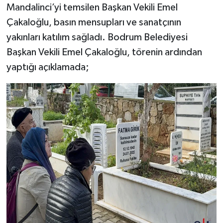
Mandalinci’yi temsilen Başkan Vekili Emel
Çakaloğlu, basın mensupları ve sanatçının
SİYASET
yakınları katılım sağladı. Bodrum Belediyesi
SPOR
Başkan Vekili Emel Çakaloğlu, törenin ardından
yaptığı açıklamada;
TARİH
TEKNOLOJİ
YAŞAM