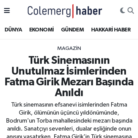
Kurdi
Hakkâri Nöbetçi Eczaneler
DÜNYA
EKONOMİ
GÜNDEM
HAKKARİ HABER
ASAYİŞ
Hakkâri Hava Durumu
MAGAZİN
ÇOCUK
Hakkari Namaz Vakitleri
Türk Sinemasının
Unutulmaz İsimlerinden
DOĞA
Hakkâri Trafik Yoğunluk Haritası
Fatma Girik Mezarı Başında
DÜNYA
Süper Lig Puan Durumu ve Fikstür
Anıldı
EĞİTİM
Tüm Manşetler
Türk sinemasının efsanevi isimlerinden Fatma
Girik, ölümünün üçüncü yıldönümünde,
EKONOMİ
Son Dakika Haberleri
Bodrum'un Torba mahallesindeki mezarı başında
anıldı. Sanatçıyı sevenleri, dualar eşliğinde onun
GÜNDEM
Haber Arşivi
anısını yaşatırken, Fatma Girik'in Türk sinemasına