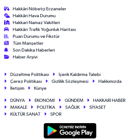
Hakkâri Nöbetçi Eczaneler
Hakkâri Hava Durumu
Hakkari Namaz Vakitleri
Hakkâri Trafik Yoğunluk Haritası
Puan Durumu ve Fikstür
Tüm Manşetler
Son Dakika Haberleri
Haber Arşivi
Düzeltme Politikası
İçerik Kaldırma Talebi
Çerez Politikası
Gizlilik Sözleşmesi
Hakkımızda
İletişim
Künye
DÜNYA
EKONOMİ
GÜNDEM
HAKKARİ HABER
MAKALE
POLİTİKA
SAĞLIK
SİYASET
KÜLTÜR SANAT
SPOR