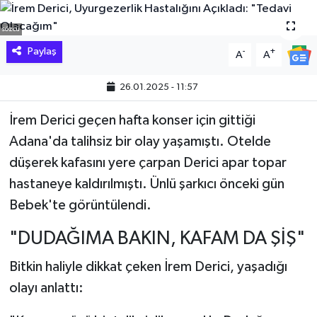
Hakkari Haber
sözcü
Paylaş
-
+
A
A
İLGİNÇ HABERLER
26.01.2025 - 11:57
KADIN
İrem Derici geçen hafta konser için gittiği
KÜLTÜR SANAT
Adana'da talihsiz bir olay yaşamıştı. Otelde
düşerek kafasını yere çarpan Derici apar topar
MAGAZİN
hastaneye kaldırılmıştı. Ünlü şarkıcı önceki gün
Bebek'te görüntülendi.
MAKALE
"DUDAĞIMA BAKIN, KAFAM DA ŞİŞ"
POLİTİKA
Bitkin haliyle dikkat çeken İrem Derici, yaşadığı
REKLAM
olayı anlattı:
SAĞLIK