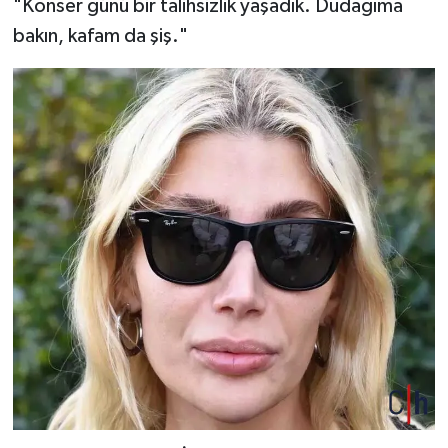
"Konser günü bir talihsizlik yaşadık. Dudağıma
bakın, kafam da şiş."
SİYASET
SPOR
TARİH
TEKNOLOJİ
YAŞAM