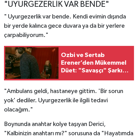
"UYURGEZERLİK VAR BENDE"
" Uyurgezerlik var bende. Kendi evimin dışında
bir yerde kalınca gece duvara ya da bir yerlere
çarpabiliyorum."
Ozbi ve Sertab
Erener’den Mükemmel
Düet: "Savaşçı" Şarkısı
Yolda
"Ambulans geldi, hastaneye gittim. 'Bir sorun
yok' dediler. Uyurgezerlik ile ilgili tedavi
olacağım."
Boynunda anahtar kolye taşıyan Derici,
"Kalbinizin anahtarı mı?" sorusuna da "Hayatımda