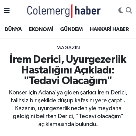
Kurdi
Hakkâri Nöbetçi Eczaneler
DÜNYA
EKONOMİ
GÜNDEM
HAKKARİ HABER
ASAYİŞ
Hakkâri Hava Durumu
MAGAZİN
ÇOCUK
Hakkari Namaz Vakitleri
İrem Derici, Uyurgezerlik
Hastalığını Açıkladı:
DOĞA
Hakkâri Trafik Yoğunluk Haritası
"Tedavi Olacağım"
DÜNYA
Süper Lig Puan Durumu ve Fikstür
Konser için Adana'ya giden şarkıcı İrem Derici,
talihsiz bir şekilde düşüp kafasını yere çarptı.
EĞİTİM
Tüm Manşetler
Kazanın, uyurgezerlik nedeniyle meydana
EKONOMİ
Son Dakika Haberleri
geldiğini belirten Derici, "Tedavi olacağım"
açıklamasında bulundu.
GÜNDEM
Haber Arşivi