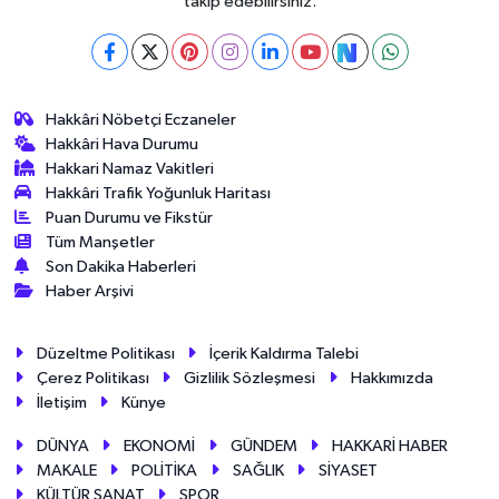
takip edebilirsiniz.
Hakkâri Nöbetçi Eczaneler
Hakkâri Hava Durumu
Hakkari Namaz Vakitleri
Hakkâri Trafik Yoğunluk Haritası
Puan Durumu ve Fikstür
Tüm Manşetler
Son Dakika Haberleri
Haber Arşivi
Düzeltme Politikası
İçerik Kaldırma Talebi
Çerez Politikası
Gizlilik Sözleşmesi
Hakkımızda
İletişim
Künye
DÜNYA
EKONOMİ
GÜNDEM
HAKKARİ HABER
MAKALE
POLİTİKA
SAĞLIK
SİYASET
KÜLTÜR SANAT
SPOR