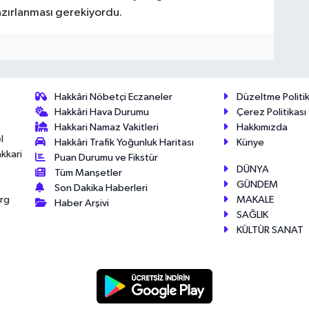
hazırlanması gerekiyordu.
Hakkâri Nöbetçi Eczaneler
Düzeltme Politik
Hakkâri Hava Durumu
Çerez Politikası
Hakkari Namaz Vakitleri
Hakkımızda
l
Hakkâri Trafik Yoğunluk Haritası
Künye
akkari
Puan Durumu ve Fikstür
DÜNYA
Tüm Manşetler
GÜNDEM
Son Dakika Haberleri
MAKALE
érg
Haber Arşivi
SAĞLIK
KÜLTÜR SANAT