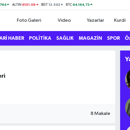
4764
6151.09
13.502
64.164,73
ALTIN
BİST
BTC
Foto Galeri
Video
Yazarlar
Kurdi
ARİ HABER
POLİTİKA
SAĞLIK
MAGAZİN
SPOR
Ö
Y
ri
8 Makale