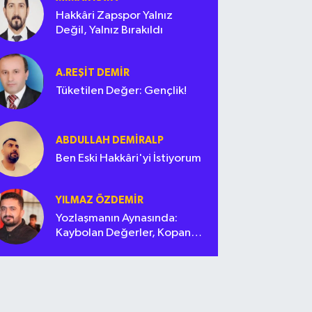
Hakkâri Zapspor Yalnız
Değil, Yalnız Bırakıldı
A.REŞIT DEMIR
Tüketilen Değer: Gençlik!
ABDULLAH DEMIRALP
Ben Eski Hakkâri'yi İstiyorum
YILMAZ ÖZDEMIR
Yozlaşmanın Aynasında:
Kaybolan Değerler, Kopan
Bağlar