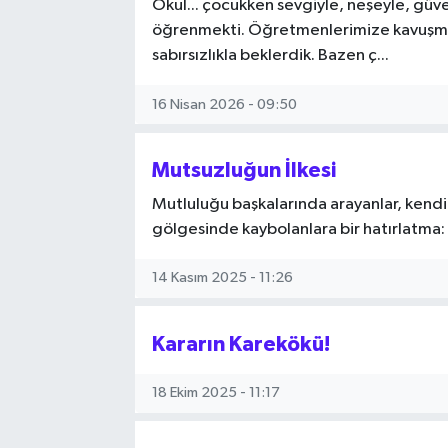
Okul... çocukken sevgiyle, neşeyle, güve
öğrenmekti. Öğretmenlerimize kavuşma
SİYASET
sabırsızlıkla beklerdik. Bazen ç...
SPOR
16 Nisan 2026 - 09:50
TARİH
Mutsuzluğun İlkesi
TEKNOLOJİ
Mutluluğu başkalarında arayanlar, kendil
gölgesinde kaybolanlara bir hatırlatma: 
YAŞAM
14 Kasım 2025 - 11:26
Kararın Karekökü!
18 Ekim 2025 - 11:17