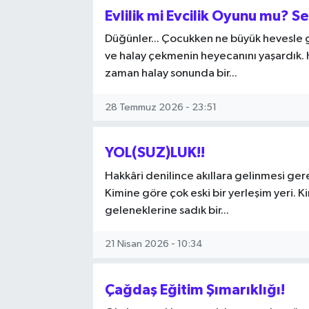
Evlilik mi Evcilik Oyunu mu? S
Hakkari Haber
Düğünler... Çocukken ne büyük hevesle g
ve halay çekmenin heyecanını yaşardık. H
İLGİNÇ HABERLER
zaman halay sonunda bir...
KADIN
28 Temmuz 2026 - 23:51
KÜLTÜR SANAT
YOL(SUZ)LUK!!
MAGAZİN
Hakkâri denilince akıllara gelinmesi ger
Kimine göre çok eski bir yerleşim yeri.
MAKALE
geleneklerine sadık bir...
POLİTİKA
21 Nisan 2026 - 10:34
REKLAM
Çağdaş Eğitim Şımarıklığı!
SAĞLIK