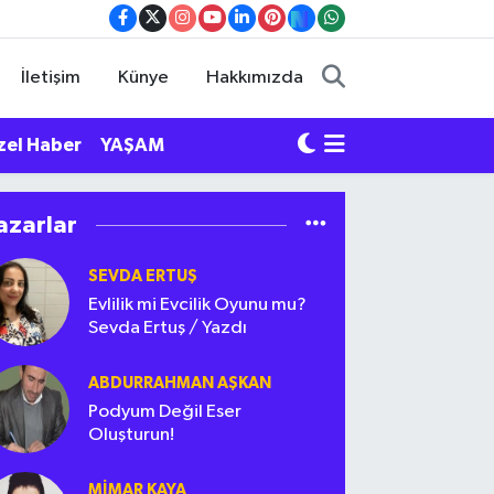
İletişim
Künye
Hakkımızda
zel Haber
YAŞAM
azarlar
SEVDA ERTUŞ
Evlilik mi Evcilik Oyunu mu?
Sevda Ertuş / Yazdı
ABDURRAHMAN AŞKAN
Podyum Değil Eser
Oluşturun!
MIMAR KAYA