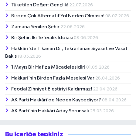
Tüketilen Değer: Gençlik!
22.07.2026
Birden Çok Alternatif Yol Neden Olmasın!
08.07.2026
Zamana Yenilen Şehir
22.06.2026
Bir Şehir: İki Tefecilik İddiası
08.06.2026
Hakkâri'de Tıkanan Dil, Tekrarlanan Siyaset ve Vasat
Bakış
18.05.2026
1 Mayıs Bir Hafıza Mücadelesidir!
01.05.2026
Hakkari’nin Birden Fazla Meselesi Var
28.04.2026
Feodal Zihniyet Eleştiriyi Kaldırmaz!
22.04.2026
AK Parti Hakkâri’de Neden Kaybediyor?
08.04.2026
AK Parti’nin Hakkâri Aday Sorunsalı
25.03.2026
Bu içeriğe tepkiniz