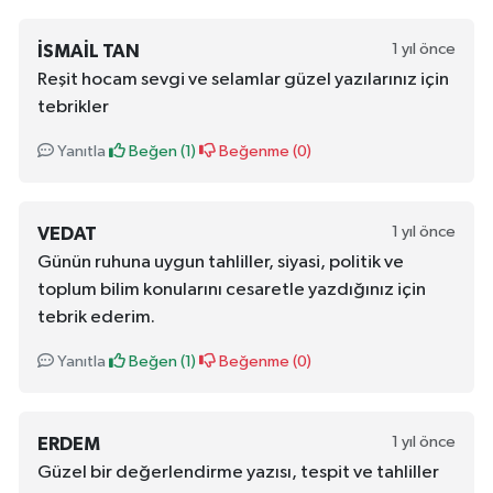
1 yıl önce
İSMAIL TAN
Reşit hocam sevgi ve selamlar güzel yazılarınız için
tebrikler
Yanıtla
Beğen (
1
)
Beğenme (
0
)
1 yıl önce
VEDAT
Günün ruhuna uygun tahliller, siyasi, politik ve
toplum bilim konularını cesaretle yazdığınız için
tebrik ederim.
Yanıtla
Beğen (
1
)
Beğenme (
0
)
1 yıl önce
ERDEM
Güzel bir değerlendirme yazısı, tespit ve tahliller