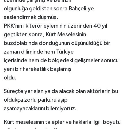
üzerinde çalışmış ve belli bir
olgunluğa geldikten sonra Bahçeli'ye
SİYASET
seslendirmek düşmüş.
PKK’nın ilk terör eyleminin üzerinden 40 yıl
SPOR
geçtikten sonra, Kürt Meselesinin
TARİH
buzdolabında donduğunun düşünüldüğü bir
zaman diliminde hem Türkiye
TEKNOLOJİ
içerisinde hem de bölgedeki gelişmeler sonucu
yeni bir hareketlilik başlamış
YAŞAM
oldu.
Süreçte yer alan ya da alacak olan aktörlerin bu
oldukça zorlu parkuru aşıp
aşamayacaklarını bilemiyoruz.
Kürt meselesinin talepler ve haklarla ilgili boyutu