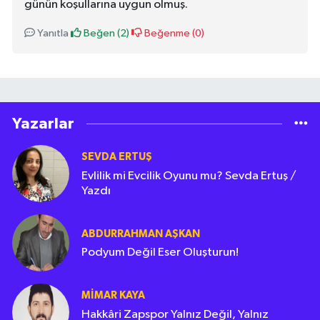
günün koşullarına uygun olmuş.
Yanıtla
Beğen (
2
)
Beğenme (
0
)
Yazarlar
SEVDA ERTUŞ
Evlilik mi Evcilik Oyunu mu? Sevda Ertuş /
Yazdı
ABDURRAHMAN AŞKAN
Podyum Değil Eser Oluşturun!
MIMAR KAYA
Hakkâri Zapspor Yalnız Değil, Yalnız