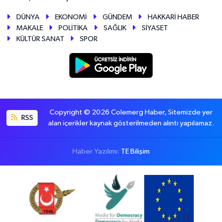
DÜNYA
EKONOMİ
GÜNDEM
HAKKARİ HABER
MAKALE
POLİTİKA
SAĞLIK
SİYASET
KÜLTÜR SANAT
SPOR
Copyright © 2026 Colemerg Haber, Sitemizde yer
RSS
alan içerikler kaynak gösterilmeden alıntı yapılamaz.
Haber Yazılımı:
TE Bilişim