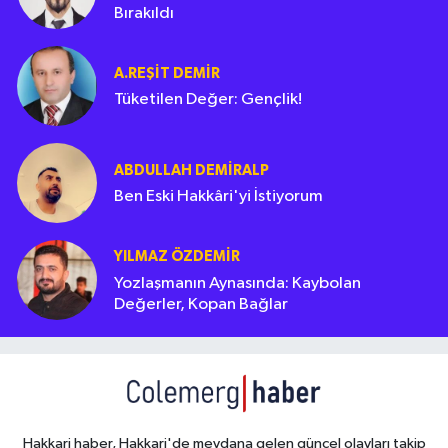
Bırakıldı
A.REŞIT DEMIR
Tüketilen Değer: Gençlik!
ABDULLAH DEMIRALP
Ben Eski Hakkâri'yi İstiyorum
YILMAZ ÖZDEMIR
Yozlaşmanın Aynasında: Kaybolan
Değerler, Kopan Bağlar
Hakkari haber, Hakkari'de meydana gelen güncel olayları takip