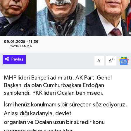
Hakkari Haber
İLGİNÇ HABERLER
KADIN
09.01.2025 - 11:36
YAYINLANMA
KÜLTÜR SANAT
Paylaş
-
+
A
A
MAGAZİN
MHP lideri Bahçeli adım attı. AK Parti Genel
Başkanı da olan Cumhurbaşkanı Erdoğan
MAKALE
sahiplendi. PKK lideri Öcalan benimsedi.
POLİTİKA
İsmi henüz konulmamış bir süreçten söz ediyoruz.
Anlaşıldığı kadarıyla, devlet
REKLAM
organları ve Öcalan uzun bir süredir konu
SAĞLIK