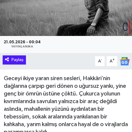
Hakkari Haber
İLGİNÇ HABERLER
KADIN
21.05.2026 - 00:04
YAYINLANMA
KÜLTÜR SANAT
Paylaş
-
+
A
A
MAGAZİN
Geceyi ikiye yaran siren sesleri, Hakkâri’nin
dağlarına çarpıp geri dönen o uğursuz yankı, yine
MAKALE
genç bir ömrün üstüne çöktü. Çukurca yolunun
POLİTİKA
kıvrımlarında savrulan yalnızca bir araç değildi
aslında, mahallenin yüzünü aydınlatan bir
REKLAM
tebessüm, sokak aralarında yankılanan bir
kahkaha, yarım kalmış onlarca hayal de o virajlarda
SAĞLIK
paramparça kaldı.