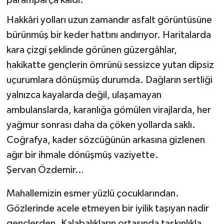
Hakkâri yolları uzun zamandır asfalt görüntüsüne
SİYASET
bürünmüş bir keder hattını andırıyor. Haritalarda
SPOR
kara çizgi şeklinde görünen güzergâhlar,
hakikatte gençlerin ömrünü sessizce yutan dipsiz
TARİH
uçurumlara dönüşmüş durumda. Dağların sertliği
yalnızca kayalarda değil, ulaşamayan
TEKNOLOJİ
ambulanslarda, karanlığa gömülen virajlarda, her
yağmur sonrası daha da çöken yollarda saklı.
YAŞAM
Coğrafya, kader sözcüğünün arkasına gizlenen
ağır bir ihmale dönüşmüş vaziyette.
Şervan Özdemir…
Mahallemizin esmer yüzlü çocuklarından.
Gözlerinde acele etmeyen bir iyilik taşıyan nadir
gençlerden. Kalabalıkların ortasında taşkınlıkla