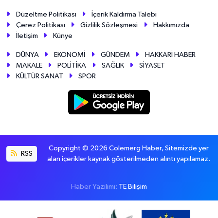
Düzeltme Politikası
İçerik Kaldırma Talebi
Çerez Politikası
Gizlilik Sözleşmesi
Hakkımızda
İletişim
Künye
DÜNYA
EKONOMİ
GÜNDEM
HAKKARİ HABER
MAKALE
POLİTİKA
SAĞLIK
SİYASET
KÜLTÜR SANAT
SPOR
Copyright © 2026 Colemerg Haber, Sitemizde yer
RSS
alan içerikler kaynak gösterilmeden alıntı yapılamaz.
Haber Yazılımı:
TE Bilişim