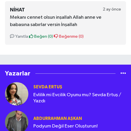
2 ay önce
NIHAT
Mekanı cennet olsun inşallah Allah anne ve
babasına sabırlar versin İnşallah
Yanıtla
Beğen (
0
)
Beğenme (
0
)
Yazarlar
SEVDA ERTUŞ
Evlilik mi Evcilik Oyunu mu? Sevda Ertuş /
Yazdı
ABDURRAHMAN AŞKAN
Podyum Değil Eser Oluşturun!