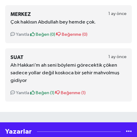
1 ay önce
MERKEZ
Çok haklısın Abdullah bey hemde çok.
Yanıtla
Beğen (
0
)
Beğenme (
0
)
1 ay önce
SUAT
Ah Hakkari’m ah seni böylemi görecektik çöken
sadece yollar değil koskoca bir şehir mahvolmuş
gidiyor
Yanıtla
Beğen (
1
)
Beğenme (
1
)
Yazarlar