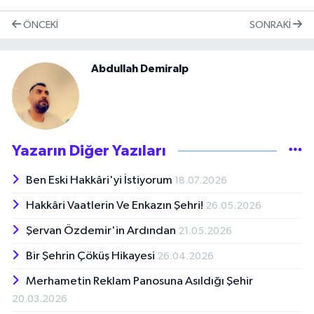
ÖNCEKI
SONRAKI
Abdullah Demiralp
Yazarın Diğer Yazıları
Ben Eski Hakkâri'yi İstiyorum
18.07.2026
Hakkâri Vaatlerin Ve Enkazın Şehri!
26.05.2026
Şervan Özdemir'in Ardından
21.05.2026
Bir Şehrin Çöküş Hikayesi
26.04.2026
Merhametin Reklam Panosuna Asıldığı Şehir
20.03.2026