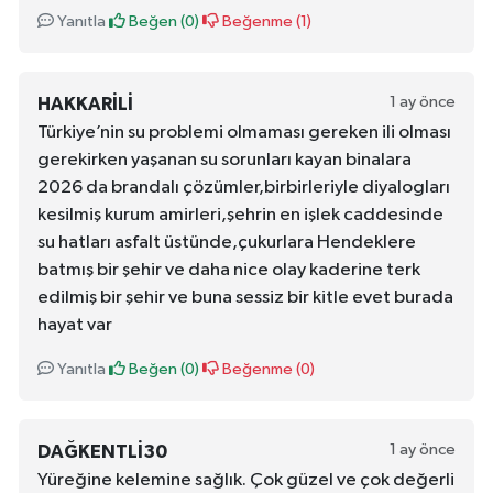
Yanıtla
Beğen (
0
)
Beğenme (
1
)
1 ay önce
HAKKARILI
Türkiye’nin su problemi olmaması gereken ili olması
gerekirken yaşanan su sorunları kayan binalara
2026 da brandalı çözümler,birbirleriyle diyalogları
kesilmiş kurum amirleri,şehrin en işlek caddesinde
su hatları asfalt üstünde,çukurlara Hendeklere
batmış bir şehir ve daha nice olay kaderine terk
edilmiş bir şehir ve buna sessiz bir kitle evet burada
hayat var
Yanıtla
Beğen (
0
)
Beğenme (
0
)
1 ay önce
DAĞKENTLI30
Yüreğine kelemine sağlık. Çok güzel ve çok değerli