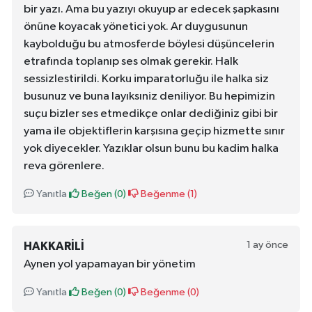
bir yazı. Ama bu yazıyı okuyup ar edecek şapkasını
önüne koyacak yönetici yok. Ar duygusunun
kaybolduğu bu atmosferde böylesi düşüncelerin
etrafında toplanıp ses olmak gerekir. Halk
sessizlestirildi. Korku imparatorluğu ile halka siz
busunuz ve buna layıksıniz deniliyor. Bu hepimizin
suçu bizler ses etmedikçe onlar dediğiniz gibi bir
yama ile objektiflerin karşısına geçip hizmette sınır
yok diyecekler. Yazıklar olsun bunu bu kadim halka
reva görenlere.
Yanıtla
Beğen (
0
)
Beğenme (
1
)
1 ay önce
HAKKARILI
Aynen yol yapamayan bir yönetim
Yanıtla
Beğen (
0
)
Beğenme (
0
)