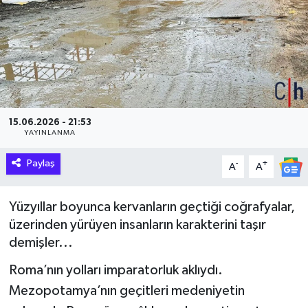
Hakkari Haber
İLGİNÇ HABERLER
KADIN
15.06.2026 - 21:53
KÜLTÜR SANAT
YAYINLANMA
Paylaş
MAGAZİN
-
+
A
A
MAKALE
Yüzyıllar boyunca kervanların geçtiği coğrafyalar,
üzerinden yürüyen insanların karakterini taşır
POLİTİKA
demişler...
Roma’nın yolları imparatorluk aklıydı.
REKLAM
Mezopotamya’nın geçitleri medeniyetin
SAĞLIK