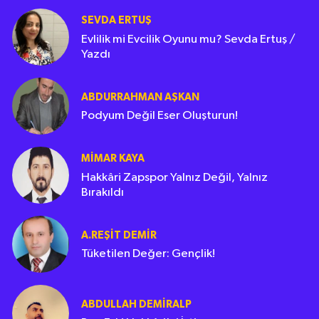
SEVDA ERTUŞ
Evlilik mi Evcilik Oyunu mu? Sevda Ertuş /
Yazdı
ABDURRAHMAN AŞKAN
Podyum Değil Eser Oluşturun!
MIMAR KAYA
Hakkâri Zapspor Yalnız Değil, Yalnız
Bırakıldı
A.REŞIT DEMIR
Tüketilen Değer: Gençlik!
ABDULLAH DEMIRALP