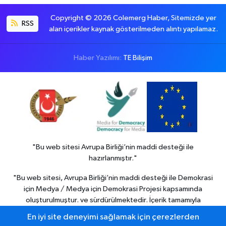
Copyright © 2026 Colemerg Haber, Sitemizde yer
RSS
alan içerikler kaynak gösterilmeden alıntı yapılamaz.
Haber Yazılımı:
TE Bilişim
"Bu web sitesi Avrupa Birliği’nin maddi desteği ile
hazırlanmıştır."
"Bu web sitesi, Avrupa Birliği’nin maddi desteği ile Demokrasi
için Medya / Medya için Demokrasi Projesi kapsamında
oluşturulmuştur. ve sürdürülmektedir. İçerik tamamıyla
Colemerg Haber
sorumluluğu altındadır ve Avrupa birliği’nin
En iyi site deneyimi sağlamak için çerezlerden
görüşlerini yansıtmak zorunda değildir."