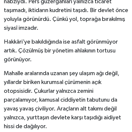
nabzıydı. Pers güzergâhları yalnızca ticaret
taşımadı, iktidarın kudretini taşıdı. Bir devlet önce
SİYASET
yoluyla görünürdü. Çünkü yol, toprağa bırakılmış
siyasî imzadır.
SPOR
Hakkâri’ye bakıldığında ise asfalt görünmüyor
TARİH
artık. Çözülmüş bir yönetim ahlakının tortusu
TEKNOLOJİ
görünüyor.
Mahalle aralarında uzanan şey ulaşım ağı değil,
YAŞAM
yıllardır biriken kurumsal çürümenin açık
otopsisidir. Çukurlar yalnızca zemini
parçalamıyor, kamusal ciddiyetin tabutunu da
yavaş yavaş çiviliyor. Araçların alt takımı değil
yalnızca, yurttaşın devlete karşı taşıdığı aidiyet
hissi de dağılıyor.