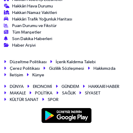
Hakkâri Hava Durumu
Hakkari Namaz Vakitleri
Hakkâri Trafik Yoğunluk Haritası
Puan Durumu ve Fikstür
Tüm Manşetler
Son Dakika Haberleri
Haber Arşivi
Düzeltme Politikası
İçerik Kaldırma Talebi
Çerez Politikası
Gizlilik Sözleşmesi
Hakkımızda
İletişim
Künye
DÜNYA
EKONOMİ
GÜNDEM
HAKKARİ HABER
MAKALE
POLİTİKA
SAĞLIK
SİYASET
KÜLTÜR SANAT
SPOR