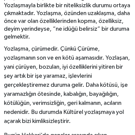
Yozlaşmayla birlikte bir niteliksizlik durumu ortaya
çıkmaktadır. Yozlaşma, özünden uzaklaşma, daha
SİYASET
önce var olan özelliklerinden kopma, özelliksiz,
deyim yerindeyse, “ne idüğü belirsiz” bir duruma
SPOR
gelmektir.
TARİH
Yozlaşma, çürümedir. Çünkü Çürüme,
yozlaşmanın son ve en kötü aşamasıdır. Yozlaşan,
TEKNOLOJİ
yani çürüyen, bozulan, iyi özelliklerini yitiren bir
YAŞAM
şey artık bir işe yaramaz, işlevlerini
gerçekleştiremez duruma gelir. Daha kötüsü, işe
yaramazlığın ötesinde, kabalığın, bayağılığın,
kötülüğün, verimsizliğin, geri kalmanın, acıların
nedenidir. Bu durumda Kültürel yozlaşmaya yol
açarak bizi kimliksizleştirir.