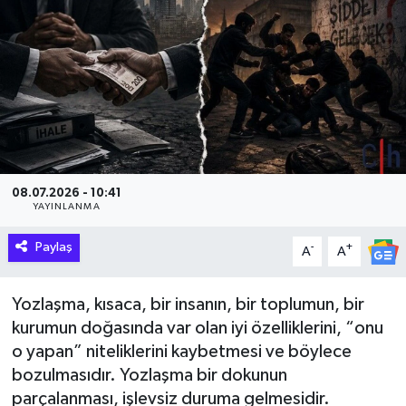
Hakkari Haber
İLGİNÇ HABERLER
KADIN
KÜLTÜR SANAT
08.07.2026 - 10:41
YAYINLANMA
MAGAZİN
Paylaş
-
+
A
A
MAKALE
Yozlaşma, kısaca, bir insanın, bir toplumun, bir
POLİTİKA
kurumun doğasında var olan iyi özelliklerini, “onu
o yapan” niteliklerini kaybetmesi ve böylece
REKLAM
bozulmasıdır. Yozlaşma bir dokunun
parçalanması, işlevsiz duruma gelmesidir.
SAĞLIK