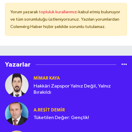
Yorum yazarak
topluluk kurallarımızı
kabul etmiş bulunuyor
ve tüm sorumluluğu üstleniyorsunuz. Yazılan yorumlardan
Colemérg Haber hiçbir şekilde sorumlu tutulamaz.
Yazarlar
MIMAR KAYA
Hakkâri Zapspor Yalnız Değil, Yalnız
Bırakıldı
A.REŞIT DEMIR
Tüketilen Değer: Gençlik!