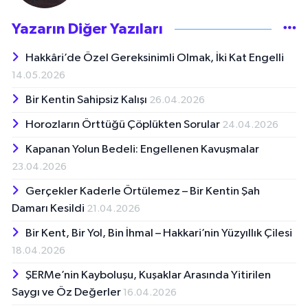
Yazarın Diğer Yazıları
Hakkâri’de Özel Gereksinimli Olmak, İki Kat Engelli
14.05.2026
Bir Kentin Sahipsiz Kalışı
26.04.2026
Horozların Örttüğü Çöplükten Sorular
24.04.2026
Kapanan Yolun Bedeli: Engellenen Kavuşmalar
23.04.2026
Gerçekler Kaderle Örtülemez – Bir Kentin Şah
Damarı Kesildi
21.04.2026
Bir Kent, Bir Yol, Bin İhmal – Hakkari’nin Yüzyıllık Çilesi
18.04.2026
ŞERMe’nin Kayboluşu, Kuşaklar Arasında Yitirilen
Saygı ve Öz Değerler
16.04.2026