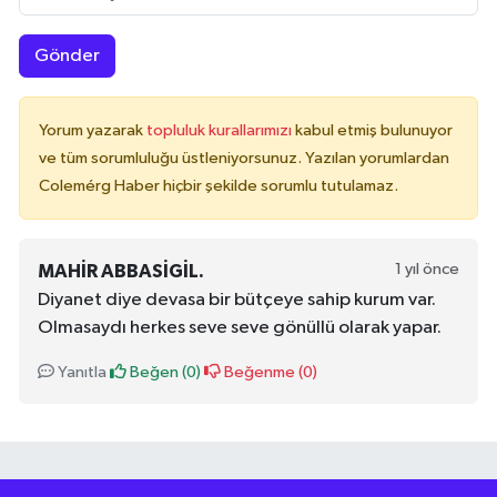
Gönder
Yorum yazarak
topluluk kurallarımızı
kabul etmiş bulunuyor
ve tüm sorumluluğu üstleniyorsunuz. Yazılan yorumlardan
Colemérg Haber hiçbir şekilde sorumlu tutulamaz.
1 yıl önce
MAHIR ABBASIGIL.
Diyanet diye devasa bir bütçeye sahip kurum var.
Olmasaydı herkes seve seve gönüllü olarak yapar.
Yanıtla
Beğen (
0
)
Beğenme (
0
)