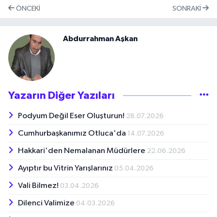
ÖNCEKI
SONRAKI
Abdurrahman Aşkan
Yazarın Diğer Yazıları
Podyum Değil Eser Oluşturun!
28.07.2026
Cumhurbaşkanımız Otluca'da
14.07.2026
Hakkari'den Nemalanan Müdürlere
22.06.2026
Ayıptır bu Vitrin Yarışlarınız
05.04.2026
Vali Bilmez!
03.04.2026
Dilenci Valimize
04.03.2026