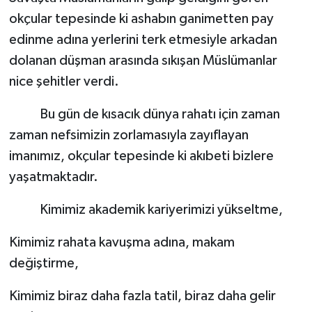
okçular tepesinde ki ashabın ganimetten pay
SİYASET
edinme adına yerlerini terk etmesiyle arkadan
dolanan düşman arasında sıkışan Müslümanlar
SPOR
nice şehitler verdi.
TARİH
Bu gün de kısacık dünya rahatı için zaman
zaman nefsimizin zorlamasıyla zayıflayan
TEKNOLOJİ
imanımız, okçular tepesinde ki akıbeti bizlere
YAŞAM
yaşatmaktadır.
Kimimiz akademik kariyerimizi yükseltme,
Kimimiz rahata kavuşma adına, makam
değiştirme,
Kimimiz biraz daha fazla tatil, biraz daha gelir