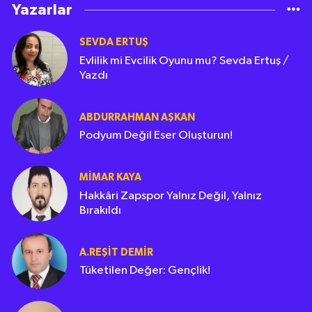
Yazarlar
SEVDA ERTUŞ
Evlilik mi Evcilik Oyunu mu? Sevda Ertuş /
Yazdı
ABDURRAHMAN AŞKAN
Podyum Değil Eser Oluşturun!
MIMAR KAYA
Hakkâri Zapspor Yalnız Değil, Yalnız
Bırakıldı
A.REŞIT DEMIR
Tüketilen Değer: Gençlik!