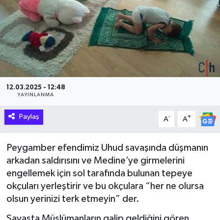
Hakkari Haber
İLGİNÇ HABERLER
KADIN
12.03.2025 - 12:48
KÜLTÜR SANAT
YAYINLANMA
Paylaş
MAGAZİN
-
+
A
A
MAKALE
Peygamber efendimiz Uhud savaşında düşmanın
arkadan saldırısını ve Medine’ye girmelerini
POLİTİKA
engellemek için sol tarafında bulunan tepeye
okçuları yerleştirir ve bu okçulara “her ne olursa
REKLAM
olsun yerinizi terk etmeyin” der.
SAĞLIK
Savaşta Müslümanların galip geldiğini gören