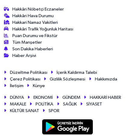
Hakkâri Nöbetçi Eczaneler
Hakkâri Hava Durumu
Hakkari Namaz Vakitleri
Hakkâri Trafik Yoğunluk Haritası
Puan Durumu ve Fikstür
Tüm Manşetler
Son Dakika Haberleri
Haber Arşivi
Düzeltme Politikası
İçerik Kaldırma Talebi
Çerez Politikası
Gizlilik Sözleşmesi
Hakkımızda
İletişim
Künye
DÜNYA
EKONOMİ
GÜNDEM
HAKKARİ HABER
MAKALE
POLİTİKA
SAĞLIK
SİYASET
KÜLTÜR SANAT
SPOR