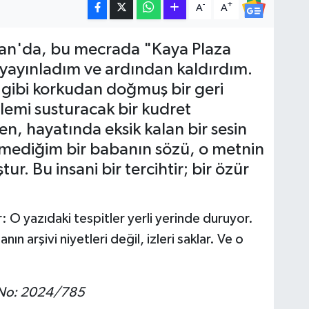
-
+
A
A
san'da, bu mecrada "Kaya Plaza
n yayınladım ve ardından kaldırdım.
 gibi korkudan doğmuş bir geri
kalemi susturacak bir kudret
n, hayatında eksik kalan bir sesin
remediğim bir babanın sözü, o metnin
ur. Bu insani bir tercihtir; bir özür
 O yazıdaki tespitler yerli yerinde duruyor.
ın arşivi niyetleri değil, izleri saklar. Ve o
 No: 2024/785