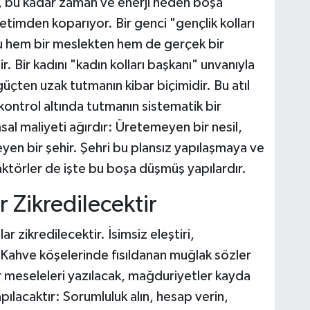
ü, bu kadar zaman ve enerji neden boşa
retimden koparıyor. Bir genci "gençlik kolları
nu hem bir meslekten hem de gerçek bir
 Bir kadını "kadın kolları başkanı" unvanıyla
üçten uzak tutmanın kibar biçimidir. Bu atıl
i kontrol altında tutmanın sistematik bir
l maliyeti ağırdır: Üretemeyen bir nesil,
n bir şehir. Şehri bu plansız yapılaşmaya ve
ktörler de işte bu boşa düşmüş yapılardır.
r Zikredilecektir
r zikredilecektir. İsimsiz eleştiri,
. Kahve köşelerinde fısıldanan muğlak sözler
r meseleleri yazılacak, mağduriyetler kayda
pılacaktır: Sorumluluk alın, hesap verin,