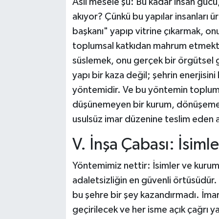
Asıl mesele şu: Bu kadar insan güc
akıyor? Çünkü bu yapılar insanları ü
başkanı" yapıp vitrine çıkarmak, o
toplumsal katkıdan mahrum etmektir.
süslemek, onu gerçek bir örgütsel g
yapı bir kaza değil; şehrin enerjisin
yöntemidir. Ve bu yöntemin toplumsa
düşünemeyen bir kurum, dönüşemeye
usulsüz imar düzenine teslim eden a
V. İnşa Çabası: İsimle
Yöntemimiz nettir: İsimler ve kurumla
adaletsizliğin en güvenli örtüsüdür
bu şehre bir şey kazandırmadı. İma
geçirilecek ve her isme açık çağrı ya