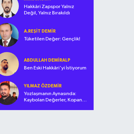
Hakkâri Zapspor Yalnız
Değil, Yalnız Bırakıldı
A.REŞIT DEMIR
Tüketilen Değer: Gençlik!
ABDULLAH DEMIRALP
Ben Eski Hakkâri'yi İstiyorum
YILMAZ ÖZDEMIR
Yozlaşmanın Aynasında:
Kaybolan Değerler, Kopan
Bağlar