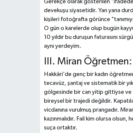
Gerekçe olarak gösterilen "ifadede 
devekuşu siyasetidir. Yan yana dur
kişileri fotoğrafta görünce "tanım
O gün o karelerde olup bugün kayy
10 yıldır bu duruşun faturasını sü
aynı yerdeyim.
III. Miran Öğretmen:
Hakkâri'de genç bir kadın öğretme
tecavüz, şantaj ve sistematik bir yıkı
gölgesinde bir can yitip gittiyse ve
bireysel bir trajedi değildir. Kapatıl
vicdanına vurulmuş prangadır. Miran
kazınmalıdır. Fail kim olursa olsun,
suça ortaktır.