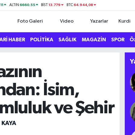
11
6660.55
13.779
64.944,08
ALTIN
BİST
BTC
Foto Galeri
Video
Yazarlar
Kurdi
ARİ HABER
POLİTİKA
SAĞLIK
MAGAZİN
SPOR
Ö
Y
azının
ndan: İsim,
mluluk ve Şehir
T KAYA