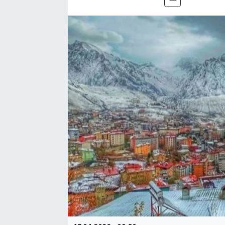
Hakkari Haber
İLGİNÇ HABERLER
KADIN
KÜLTÜR SANAT
MAGAZİN
MAKALE
POLİTİKA
REKLAM
SAĞLIK