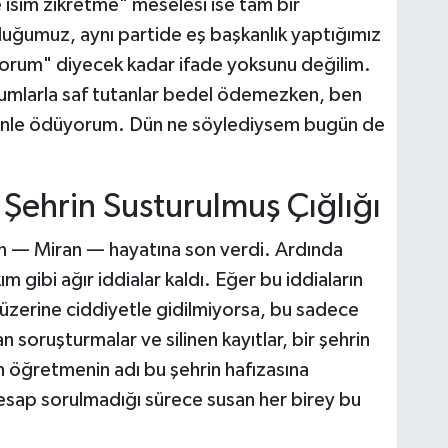
isim zikretme" meselesi ise tam bir
duğumuz, aynı partide eş başkanlık yaptığımız
ıyorum" diyecek kadar ifade yoksunu değilim.
umlarla saf tutanlar bedel ödemezken, ben
rgünle ödüyorum. Dün ne söylediysem bugün de
 Şehrin Susturulmuş Çığlığı
n — Miran — hayatına son verdi. Ardında
m gibi ağır iddialar kaldı. Eğer bu iddiaların
 üzerine ciddiyetle gidilmiyorsa, bu sadece
an soruşturmalar ve silinen kayıtlar, bir şehrin
 öğretmenin adı bu şehrin hafızasına
 hesap sorulmadığı sürece susan her birey bu