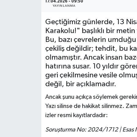
17.04.2026 - 09:50
YAYINLANMA
SİYASET
Geçtiğimiz günlerde, 13 Ni
Karakolu!" başlıklı bir meti
SPOR
Bu, bazı çevrelerin umduğu
TARİH
çekiliş değildir; tehdit, bu 
olmamıştır. Ancak insan baze
TEKNOLOJİ
hatırına susar. 10 yıldır gö
geri çekilmesine vesile olmuşt
YAŞAM
değil, bir açıklamadır.
Ancak şunu açıkça söylemek gerekir:
Yazı silinse de hakikat silinmez. Zaman
izler resmi kayıtlardadır:
Soruşturma No: 2024/1712 | Esas