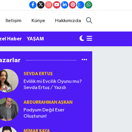
İletişim
Künye
Hakkımızda
zel Haber
YAŞAM
azarlar
SEVDA ERTUŞ
Evlilik mi Evcilik Oyunu mu?
Sevda Ertuş / Yazdı
ABDURRAHMAN AŞKAN
Podyum Değil Eser
Oluşturun!
MIMAR KAYA