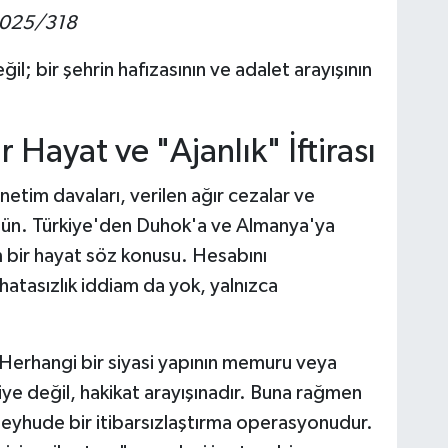
 2025/318
l; bir şehrin hafızasının ve adalet arayışının
 Hayat ve "Ajanlık" İftirası
etim davaları, verilen ağır cezalar ve
rgün. Türkiye'den Duhok'a ve Almanya'ya
 bir hayat söz konusu. Hesabını
tasızlık iddiam da yok, yalnızca
 Herhangi bir siyasi yapının memuru veya
iye değil, hakikat arayışınadır. Buna rağmen
 beyhude bir itibarsızlaştırma operasyonudur.