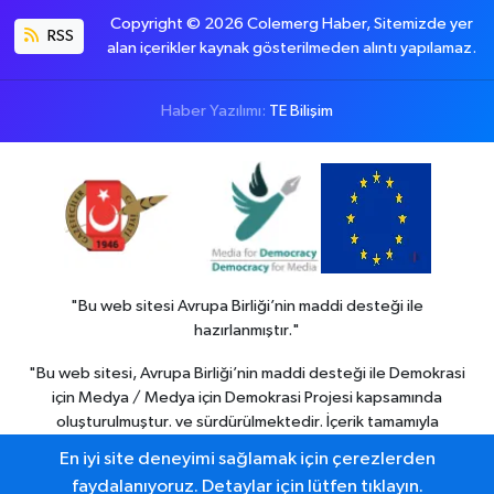
Copyright © 2026 Colemerg Haber, Sitemizde yer
RSS
alan içerikler kaynak gösterilmeden alıntı yapılamaz.
Haber Yazılımı:
TE Bilişim
"Bu web sitesi Avrupa Birliği’nin maddi desteği ile
hazırlanmıştır."
"Bu web sitesi, Avrupa Birliği’nin maddi desteği ile Demokrasi
için Medya / Medya için Demokrasi Projesi kapsamında
oluşturulmuştur. ve sürdürülmektedir. İçerik tamamıyla
Colemerg Haber
sorumluluğu altındadır ve Avrupa birliği’nin
En iyi site deneyimi sağlamak için çerezlerden
görüşlerini yansıtmak zorunda değildir."
faydalanıyoruz. Detaylar için lütfen tıklayın.