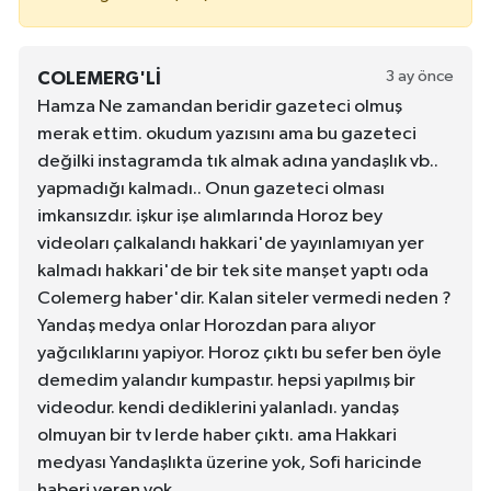
3 ay önce
COLEMERG'LI
Hamza Ne zamandan beridir gazeteci olmuş
merak ettim. okudum yazısını ama bu gazeteci
değilki instagramda tık almak adına yandaşlık vb..
yapmadığı kalmadı.. Onun gazeteci olması
imkansızdır. işkur işe alımlarında Horoz bey
videoları çalkalandı hakkari'de yayınlamıyan yer
kalmadı hakkari'de bir tek site manşet yaptı oda
Colemerg haber'dir. Kalan siteler vermedi neden ?
Yandaş medya onlar Horozdan para alıyor
yağcılıklarını yapiyor. Horoz çıktı bu sefer ben öyle
demedim yalandır kumpastır. hepsi yapılmış bir
videodur. kendi dediklerini yalanladı. yandaş
olmuyan bir tv lerde haber çıktı. ama Hakkari
medyası Yandaşlıkta üzerine yok, Sofi haricinde
haberi veren yok.