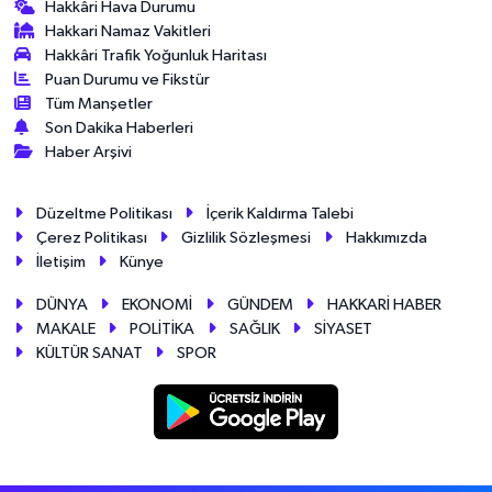
Hakkâri Hava Durumu
Hakkari Namaz Vakitleri
Hakkâri Trafik Yoğunluk Haritası
Puan Durumu ve Fikstür
Tüm Manşetler
Son Dakika Haberleri
Haber Arşivi
Düzeltme Politikası
İçerik Kaldırma Talebi
Çerez Politikası
Gizlilik Sözleşmesi
Hakkımızda
İletişim
Künye
DÜNYA
EKONOMİ
GÜNDEM
HAKKARİ HABER
MAKALE
POLİTİKA
SAĞLIK
SİYASET
KÜLTÜR SANAT
SPOR