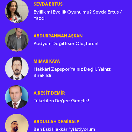
SEVDA ERTUŞ
Evlilik mi Evcilik Oyunu mu? Sevda Ertuş /
Yazdı
ABDURRAHMAN AŞKAN
Podyum Değil Eser Oluşturun!
MIMAR KAYA
Hakkâri Zapspor Yalnız Değil, Yalnız
Bırakıldı
A.REŞIT DEMIR
Tüketilen Değer: Gençlik!
ABDULLAH DEMIRALP
Ben Eski Hakkâri'yi İstiyorum