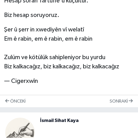
Hesap soran Tartuffe'ü küçültür.
Biz hesap soruyoruz.
Şer û şerr in xwediyên vî welatî
Em ê rabin, em ê rabin, em ê rabin
Zulüm ve kötülük sahipleniyor bu yurdu
Biz kalkacağız, biz kalkacağız, biz kalkacağız
— Cigerxwîn
ÖNCEKI
SONRAKI
İsmail Sihat Kaya