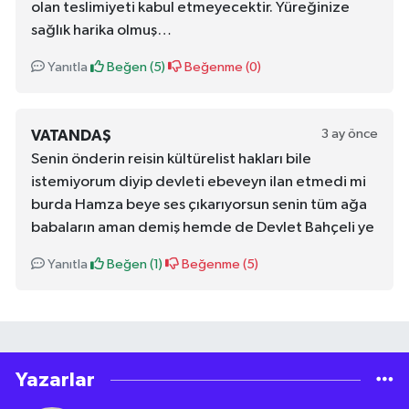
olan teslimiyeti kabul etmeyecektir. Yüreğinize
sağlık harika olmuş…
Yanıtla
Beğen (
5
)
Beğenme (
0
)
3 ay önce
VATANDAŞ
Senin önderin reisin kültürelist hakları bile
istemiyorum diyip devleti ebeveyn ilan etmedi mi
burda Hamza beye ses çıkarıyorsun senin tüm ağa
babaların aman demiş hemde de Devlet Bahçeli ye
Yanıtla
Beğen (
1
)
Beğenme (
5
)
Yazarlar