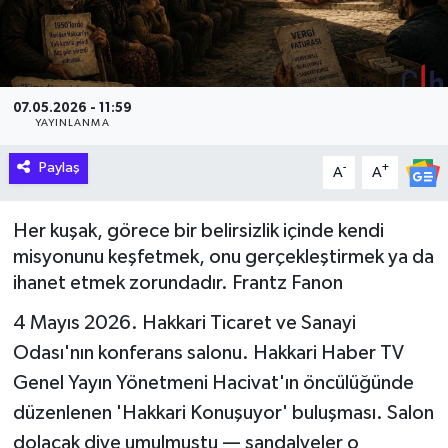
Hakkari Haber
İLGİNÇ HABERLER
07.05.2026 - 11:59
YAYINLANMA
KADIN
Paylaş
-
+
A
A
KÜLTÜR SANAT
Her kuşak, görece bir belirsizlik içinde kendi
MAGAZİN
misyonunu keşfetmek, onu gerçekleştirmek ya da
ihanet etmek zorundadır. Frantz Fanon
MAKALE
4 Mayıs 2026. Hakkari Ticaret ve Sanayi
POLİTİKA
Odası'nın konferans salonu. Hakkari Haber TV
Genel Yayın Yönetmeni Hacivat'ın öncülüğünde
REKLAM
düzenlenen 'Hakkari Konuşuyor' buluşması. Salon
dolacak diye umulmuştu — sandalyeler o
SAĞLIK