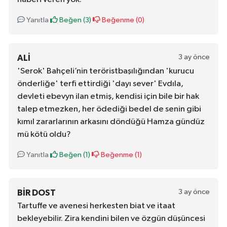
Yanıtla
Beğen (
3
)
Beğenme (
0
)
3 ay önce
ALI
'Serok' Bahçeli’nin teröristbaşılığından 'kurucu
önderliğe' terfi ettirdiği 'dayı sever' Evdıla,
devleti ebevyn ilan etmiş, kendisi için bile bir hak
talep etmezken, her ödediği bedel de senin gibi
kımıl zararlarının arkasını döndüğü Hamza gündüz
mü kötü oldu?
Yanıtla
Beğen (
1
)
Beğenme (
1
)
3 ay önce
BIR DOST
Tartuffe ve avenesi herkesten biat ve itaat
bekleyebilir. Zira kendini bilen ve özgün düşüncesi