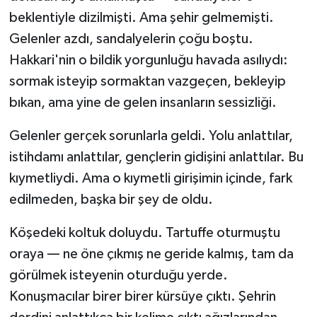
beklentiyle dizilmişti. Ama şehir gelmemişti.
SİYASET
Gelenler azdı, sandalyelerin çoğu boştu.
Hakkari'nin o bildik yorgunluğu havada asılıydı:
SPOR
sormak isteyip sormaktan vazgeçen, bekleyip
bıkan, ama yine de gelen insanların sessizliği.
TARİH
Gelenler gerçek sorunlarla geldi. Yolu anlattılar,
TEKNOLOJİ
istihdamı anlattılar, gençlerin gidişini anlattılar. Bu
YAŞAM
kıymetliydi. Ama o kıymetli girişimin içinde, fark
edilmeden, başka bir şey de oldu.
Köşedeki koltuk doluydu. Tartuffe oturmuştu
oraya — ne öne çıkmış ne geride kalmış, tam da
görülmek isteyenin oturduğu yerde.
Konuşmacılar birer birer kürsüye çıktı. Şehrin