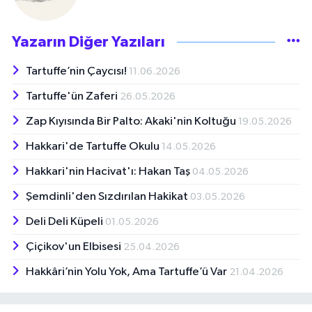
Yazarın Diğer Yazıları
Tartuffe’nin Çaycısı!
11.06.2026
Tartuffe'ün Zaferi
26.05.2026
Zap Kıyısında Bir Palto: Akaki'nin Koltuğu
19.05.2026
Hakkari'de Tartuffe Okulu
14.05.2026
Hakkari'nin Hacivat'ı: Hakan Taş
04.05.2026
Şemdinli'den Sızdırılan Hakikat
03.05.2026
Deli Deli Küpeli
01.05.2026
Çiçikov'un Elbisesi
25.04.2026
Hakkâri’nin Yolu Yok, Ama Tartuffe’ü Var
21.04.2026