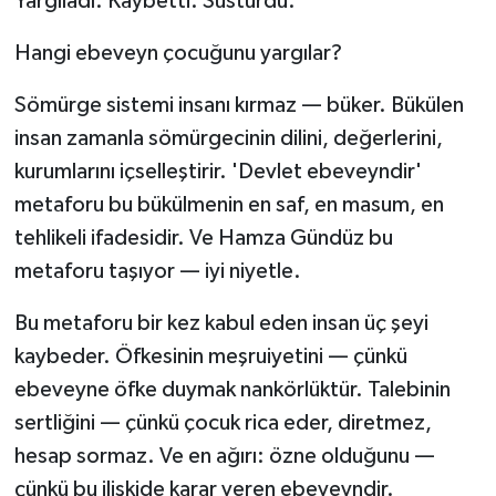
Yargıladı. Kaybetti. Susturdu.
Hangi ebeveyn çocuğunu yargılar?
Sömürge sistemi insanı kırmaz — büker. Bükülen
insan zamanla sömürgecinin dilini, değerlerini,
kurumlarını içselleştirir. 'Devlet ebeveyndir'
metaforu bu bükülmenin en saf, en masum, en
tehlikeli ifadesidir. Ve Hamza Gündüz bu
metaforu taşıyor — iyi niyetle.
Bu metaforu bir kez kabul eden insan üç şeyi
kaybeder. Öfkesinin meşruiyetini — çünkü
ebeveyne öfke duymak nankörlüktür. Talebinin
sertliğini — çünkü çocuk rica eder, diretmez,
hesap sormaz. Ve en ağırı: özne olduğunu —
çünkü bu ilişkide karar veren ebeveyndir.