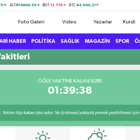
11
6660.55
13.779
64.960,21
ALTIN
BİST
BTC
Foto Galeri
Video
Yazarlar
Kurdi
ARİ HABER
POLİTİKA
SAĞLIK
MAGAZİN
SPOR
Ö
akitleri
ÖĞLE VAKTINE KALAN SÜRE
01:39:37
 Yetimi itip kakan işte odur. Ve (o kimse) yoksula yemek yedirilmesi içi