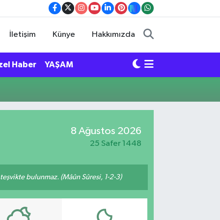
İletişim
Künye
Hakkımızda
zel Haber
YAŞAM
8 Ağustos 2026
25 Safer 1448
n teşvikte bulunmaz. (Mâûn Sûresi, 1-2-3)