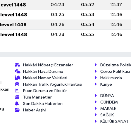
levvel 1448
04:24
05:52
12:47
ulevvel 1448
04:25
05:53
12:46
ulevvel 1448
04:26
05:54
12:46
ulevvel 1448
04:28
05:55
12:46
Hakkâri Nöbetçi Eczaneler
Düzeltme Politik
Hakkâri Hava Durumu
Çerez Politikası
Hakkari Namaz Vakitleri
Hakkımızda
l
Hakkâri Trafik Yoğunluk Haritası
Künye
akkari
Puan Durumu ve Fikstür
DÜNYA
Tüm Manşetler
GÜNDEM
Son Dakika Haberleri
MAKALE
érg
Haber Arşivi
SAĞLIK
KÜLTÜR SANAT