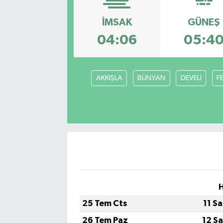
Hakkari Haber
İMSAK
GÜNEŞ
04:06
05:4
İLGİNÇ HABERLER
KADIN
AKKIŞLA
BÜNYAN
DEVELİ
F
KÜLTÜR SANAT
MAGAZİN
MAKALE
POLİTİKA
REKLAM
25 Tem Cts
11 S
26 Tem Paz
12 S
SAĞLIK