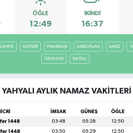
ÖĞLE
İKINDI
0
12:49
16:37
ELAHİYE
KAYSERİ
PINARBAŞI
SARIOĞLAN
SARIZ
T
ÖZVATAN
İNCESU
YAHYALI AYLIK NAMAZ VAKITLERI
HİCRİ
İMSAK
GÜNEŞ
ÖĞLE
afer 1448
03:48
05:28
12:50
afer 1448
03:50
05:29
12:50