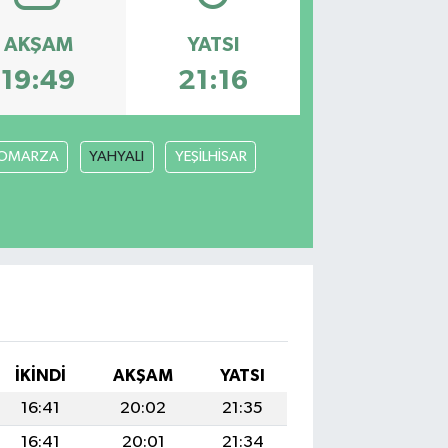
AKŞAM
YATSI
19:49
21:16
OMARZA
YAHYALI
YEŞİLHİSAR
İKINDI
AKŞAM
YATSI
16:41
20:02
21:35
16:41
20:01
21:34