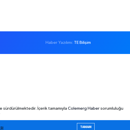
Haber Yazılımı:
TE Bilişim
e sürdürülmektedir. İçerik tamamıyla
Colemerg Haber
sorumluluğu
"
sı
TAMAM