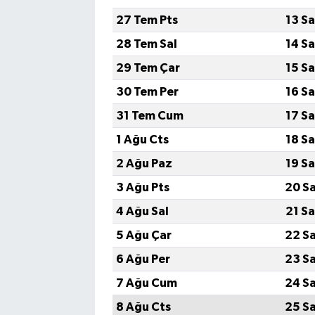
27 Tem Pts
13 S
SİYASET
28 Tem Sal
14 S
29 Tem Çar
15 S
SPOR
30 Tem Per
16 S
TARİH
31 Tem Cum
17 S
1 Ağu Cts
18 S
TEKNOLOJİ
2 Ağu Paz
19 S
YAŞAM
3 Ağu Pts
20 S
4 Ağu Sal
21 S
5 Ağu Çar
22 S
6 Ağu Per
23 S
7 Ağu Cum
24 S
8 Ağu Cts
25 S