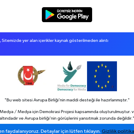
itemizde yer alan içerikler kaynak gösterilmeden alıntı
"Bu web sitesi Avrupa Birliği’nin maddi desteği ile hazırlanmıştır."
in Medya / Medya için Demokrasi Projesi kapsamında oluşturulmuştur. v
altındadır ve Avrupa birliği’nin görüşlerini yansıtmak zorunda değildir.
n faydalanıyoruz. Detaylar için lütfen tıklayın.
Gizlilik politika