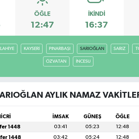
ÖĞLE
İKINDI
5
12:47
16:37
ELAHİYE
KAYSERİ
PINARBAŞI
SARIOĞLAN
SARIZ
T
ÖZVATAN
İNCESU
ARIOĞLAN AYLIK NAMAZ VAKITLE
İCRİ
İMSAK
GÜNEŞ
ÖĞLE
afer 1448
03:41
05:23
12:48
afer 1448
03:42
05:24
12:48