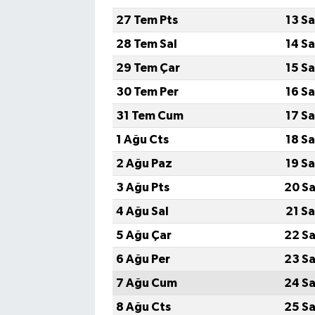
27 Tem Pts
13 S
SİYASET
28 Tem Sal
14 S
29 Tem Çar
15 S
SPOR
30 Tem Per
16 S
TARİH
31 Tem Cum
17 S
1 Ağu Cts
18 S
TEKNOLOJİ
2 Ağu Paz
19 S
YAŞAM
3 Ağu Pts
20 Sa
4 Ağu Sal
21 S
5 Ağu Çar
22 Sa
6 Ağu Per
23 Sa
7 Ağu Cum
24 Sa
8 Ağu Cts
25 Sa