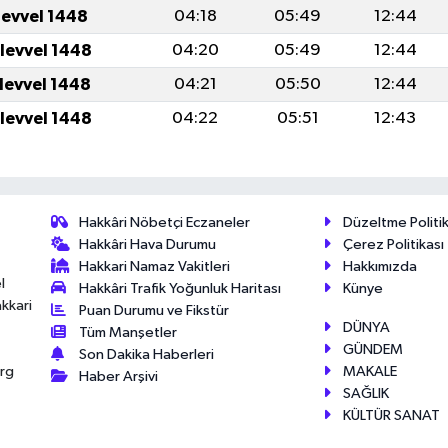
levvel 1448
04:18
05:49
12:44
ulevvel 1448
04:20
05:49
12:44
ulevvel 1448
04:21
05:50
12:44
ulevvel 1448
04:22
05:51
12:43
Hakkâri Nöbetçi Eczaneler
Düzeltme Politik
Hakkâri Hava Durumu
Çerez Politikası
Hakkari Namaz Vakitleri
Hakkımızda
l
Hakkâri Trafik Yoğunluk Haritası
Künye
akkari
Puan Durumu ve Fikstür
DÜNYA
Tüm Manşetler
GÜNDEM
Son Dakika Haberleri
MAKALE
érg
Haber Arşivi
SAĞLIK
KÜLTÜR SANAT