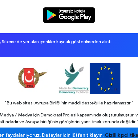
itemizde yer alan içerikler kaynak gösterilmeden alıntı
"Bu web sitesi Avrupa Birliği’nin maddi desteği ile hazırlanmıştır."
in Medya / Medya için Demokrasi Projesi kapsamında oluşturulmuştur. v
altındadır ve Avrupa birliği’nin görüşlerini yansıtmak zorunda değildir.
n faydalanıyoruz. Detaylar için lütfen tıklayın.
Gizlilik politika