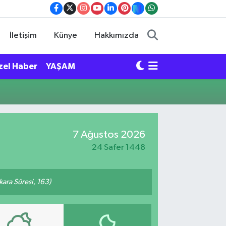
İletişim
Künye
Hakkımızda
zel Haber
YAŞAM
7 Ağustos 2026
24 Safer 1448
akara Sûresi, 163)