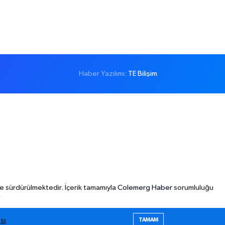
Haber Yazılımı:
TE Bilişim
e sürdürülmektedir. İçerik tamamıyla
Colemerg Haber
sorumluluğu
"
sı
TAMAM