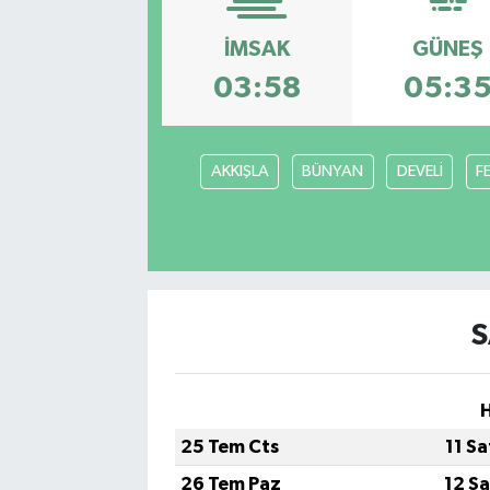
Hakkari Haber
İMSAK
GÜNEŞ
03:58
05:3
İLGİNÇ HABERLER
KADIN
AKKIŞLA
BÜNYAN
DEVELİ
F
KÜLTÜR SANAT
MAGAZİN
MAKALE
S
POLİTİKA
H
REKLAM
25 Tem Cts
11 S
26 Tem Paz
12 S
SAĞLIK