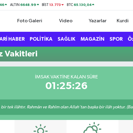
46
6648.99
13.773
65.130,04
ALTIN
BİST
BTC
Foto Galeri
Video
Yazarlar
Kurdi
ARİ HABER
POLİTİKA
SAĞLIK
MAGAZİN
SPOR
Ö
 Vakitleri
İMSAK VAKTINE KALAN SÜRE
01:25:25
, bir tek ilâhtır. Rahmân ve Rahîm olan Allah'tan başka bir ilâh yoktur. (B