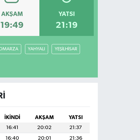
AKŞAM
YATSI
19:49
21:19
OMARZA
YAHYALI
YEŞİLHİSAR
RI
İKINDI
AKŞAM
YATSI
16:41
20:02
21:37
16:40
20:01
21:36