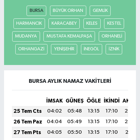
BURSA
BÜYÜK ORHAN
GEMLİK
SİYASET
HARMANCIK
KARACABEY
KELES
KESTEL
SPOR
MUDANYA
MUSTAFA KEMALPAŞA
ORHANELİ
TARİH
ORHANGAZİ
YENİŞEHİR
İNEGÖL
İZNİK
TEKNOLOJİ
YAŞAM
BURSA AYLIK NAMAZ VAKITLERI
İMSAK
GÜNEŞ
ÖĞLE
İKINDI
AKŞA
25 Tem Cts
04:02
05:48
13:15
17:10
20:33
26 Tem Paz
04:04
05:49
13:15
17:10
20:32
27 Tem Pts
04:05
05:50
13:15
17:10
20:31