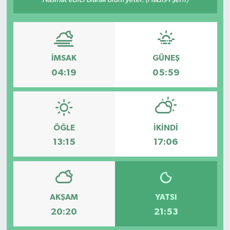
Hakkari Haber
İLGİNÇ HABERLER
İMSAK
GÜNEŞ
KADIN
04:19
05:59
KÜLTÜR SANAT
MAGAZİN
ÖĞLE
İKINDI
13:15
17:06
MAKALE
POLİTİKA
AKŞAM
YATSI
REKLAM
20:20
21:53
SAĞLIK