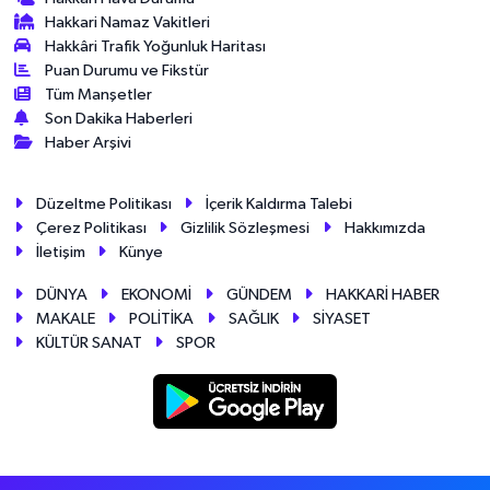
Hakkari Namaz Vakitleri
Hakkâri Trafik Yoğunluk Haritası
Puan Durumu ve Fikstür
Tüm Manşetler
Son Dakika Haberleri
Haber Arşivi
Düzeltme Politikası
İçerik Kaldırma Talebi
Çerez Politikası
Gizlilik Sözleşmesi
Hakkımızda
İletişim
Künye
DÜNYA
EKONOMİ
GÜNDEM
HAKKARİ HABER
MAKALE
POLİTİKA
SAĞLIK
SİYASET
KÜLTÜR SANAT
SPOR