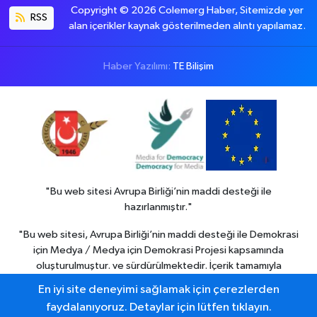
Copyright © 2026 Colemerg Haber, Sitemizde yer
RSS
alan içerikler kaynak gösterilmeden alıntı yapılamaz.
Haber Yazılımı:
TE Bilişim
"Bu web sitesi Avrupa Birliği’nin maddi desteği ile
hazırlanmıştır."
"Bu web sitesi, Avrupa Birliği’nin maddi desteği ile Demokrasi
için Medya / Medya için Demokrasi Projesi kapsamında
oluşturulmuştur. ve sürdürülmektedir. İçerik tamamıyla
Colemerg Haber
sorumluluğu altındadır ve Avrupa birliği’nin
En iyi site deneyimi sağlamak için çerezlerden
görüşlerini yansıtmak zorunda değildir."
faydalanıyoruz. Detaylar için lütfen tıklayın.