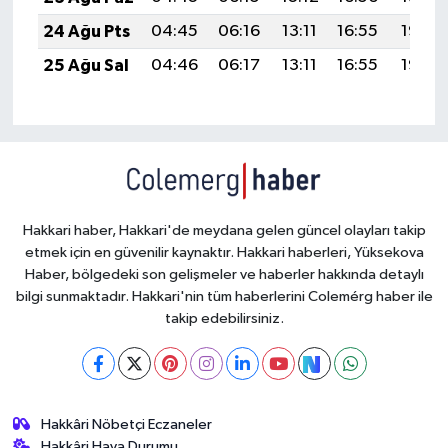
24 Ağu Pts
04:45
06:16
13:11
16:55
19:56
25 Ağu Sal
04:46
06:17
13:11
16:55
19:55
Hakkari haber, Hakkari'de meydana gelen güncel olayları takip
etmek için en güvenilir kaynaktır. Hakkari haberleri, Yüksekova
Haber, bölgedeki son gelişmeler ve haberler hakkında detaylı
bilgi sunmaktadır. Hakkari'nin tüm haberlerini Colemérg haber ile
takip edebilirsiniz.
Hakkâri Nöbetçi Eczaneler
Hakkâri Hava Durumu