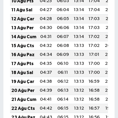
10 Ağu Pts
04:25
06:03
13:14
17:04
20:16
11 Ağu Sal
04:27
06:04
13:14
17:04
20:14
12 Ağu Çar
04:28
06:05
13:14
17:03
20:13
13 Ağu Per
04:30
06:06
13:14
17:03
20:12
14 Ağu Cum
04:31
06:07
13:14
17:02
20:10
15 Ağu Cts
04:32
06:08
13:13
17:02
20:09
16 Ağu Paz
04:34
06:09
13:13
17:01
20:08
17 Ağu Pts
04:35
06:10
13:13
17:00
20:06
18 Ağu Sal
04:37
06:11
13:13
17:00
20:05
19 Ağu Çar
04:38
06:12
13:13
16:59
20:03
20 Ağu Per
04:39
06:13
13:12
16:58
20:02
21 Ağu Cum
04:41
06:14
13:12
16:58
20:01
22 Ağu Cts
04:42
06:15
13:12
16:57
19:59
23 Ağu Paz
04:43
06:15
13:12
16:56
19:58