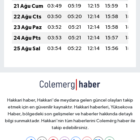
21 Ağu Cum
03:49
05:19
12:15
15:59
19:01
22 Ağu Cts
03:50
05:20
12:14
15:58
18:59
23 Ağu Paz
03:52
05:21
12:14
15:58
18:58
24 Ağu Pts
03:53
05:21
12:14
15:57
18:57
25 Ağu Sal
03:54
05:22
12:14
15:56
18:55
Hakkari haber, Hakkari'de meydana gelen güncel olayları takip
etmek için en güvenilir kaynaktır. Hakkari haberleri, Yüksekova
Haber, bölgedeki son gelişmeler ve haberler hakkında detaylı
bilgi sunmaktadır. Hakkari'nin tüm haberlerini Colemérg haber ile
takip edebilirsiniz.