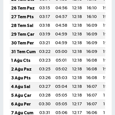
26 Tem Paz
03:15
04:56
12:18
16:10
19:30
27 Tem Pts
03:17
04:57
12:18
16:10
19:29
28 Tem Sal
03:18
04:58
12:18
16:09
19:28
29 Tem Çar
03:19
04:59
12:18
16:09
19:27
30 Tem Per
03:21
04:59
12:18
16:09
19:27
31 Tem Cum
03:22
05:00
12:18
16:09
19:26
1 Ağu Cts
03:23
05:01
12:18
16:08
19:25
2 Ağu Paz
03:25
05:02
12:18
16:08
19:24
3 Ağu Pts
03:26
05:03
12:18
16:08
19:23
4 Ağu Sal
03:27
05:04
12:18
16:07
19:22
5 Ağu Çar
03:28
05:05
12:18
16:07
19:21
6 Ağu Per
03:30
05:05
12:17
16:07
19:19
7 Ağu Cum
03:31
05:06
12:17
16:06
19:18