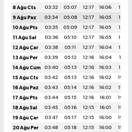
8 Ağu Cts
03:32
05:07
12:17
16:06
19:17
9 Ağu Paz
03:34
05:08
12:17
16:05
19:16
10 Ağu Pts
03:35
05:09
12:17
16:05
19:15
11 Ağu Sal
03:36
05:10
12:17
16:05
19:14
12 Ağu Çar
03:38
05:11
12:17
16:04
19:12
13 Ağu Per
03:39
05:12
12:16
16:04
19:11
14 Ağu Cum
03:40
05:13
12:16
16:03
19:10
15 Ağu Cts
03:42
05:13
12:16
16:02
19:09
16 Ağu Paz
03:43
05:14
12:16
16:02
19:07
17 Ağu Pts
03:44
05:15
12:16
16:01
19:06
18 Ağu Sal
03:45
05:16
12:15
16:01
19:05
19 Ağu Çar
03:47
05:17
12:15
16:00
19:03
20 Ağu Per
03:48
05:18
12:15
16:00
19:02