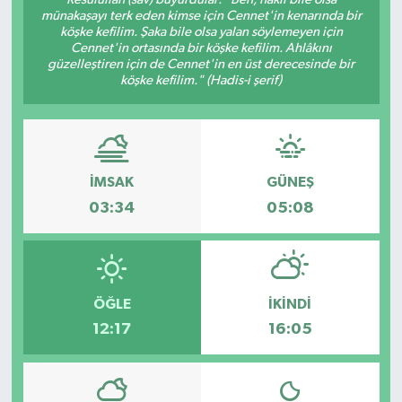
münakaşayı terk eden kimse için Cennet'in kenarında bir
Hakkari Haber
köşke kefilim. Şaka bile olsa yalan söylemeyen için
Cennet'in ortasında bir köşke kefilim. Ahlâkını
güzelleştiren için de Cennet'in en üst derecesinde bir
İLGİNÇ HABERLER
köşke kefilim." (Hadis-i şerif)
KADIN
KÜLTÜR SANAT
İMSAK
GÜNEŞ
03:34
05:08
MAGAZİN
MAKALE
ÖĞLE
İKINDI
POLİTİKA
12:17
16:05
REKLAM
SAĞLIK