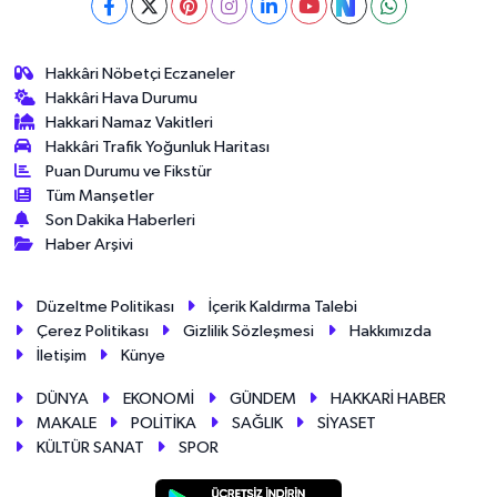
Hakkâri Nöbetçi Eczaneler
Hakkâri Hava Durumu
Hakkari Namaz Vakitleri
Hakkâri Trafik Yoğunluk Haritası
Puan Durumu ve Fikstür
Tüm Manşetler
Son Dakika Haberleri
Haber Arşivi
Düzeltme Politikası
İçerik Kaldırma Talebi
Çerez Politikası
Gizlilik Sözleşmesi
Hakkımızda
İletişim
Künye
DÜNYA
EKONOMİ
GÜNDEM
HAKKARİ HABER
MAKALE
POLİTİKA
SAĞLIK
SİYASET
KÜLTÜR SANAT
SPOR