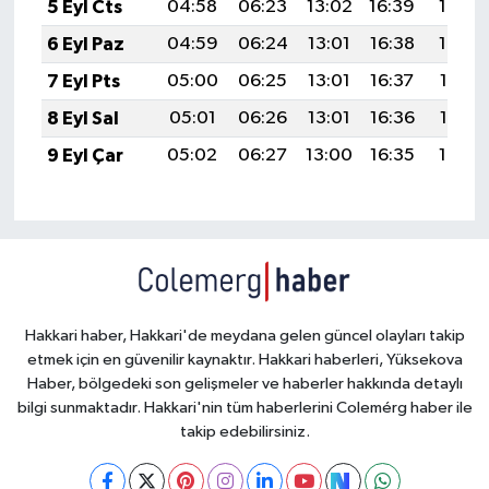
5 Eyl Cts
04:58
06:23
13:02
16:39
19:30
6 Eyl Paz
04:59
06:24
13:01
16:38
19:29
7 Eyl Pts
05:00
06:25
13:01
16:37
19:27
8 Eyl Sal
05:01
06:26
13:01
16:36
19:26
9 Eyl Çar
05:02
06:27
13:00
16:35
19:24
Hakkari haber, Hakkari'de meydana gelen güncel olayları takip
etmek için en güvenilir kaynaktır. Hakkari haberleri, Yüksekova
Haber, bölgedeki son gelişmeler ve haberler hakkında detaylı
bilgi sunmaktadır. Hakkari'nin tüm haberlerini Colemérg haber ile
takip edebilirsiniz.