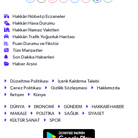
Hakkâri Nöbetçi Eczaneler
Hakkâri Hava Durumu
Hakkari Namaz Vakitleri
Hakkâri Trafik Yoğunluk Haritası
Puan Durumu ve Fikstür
Tüm Manşetler
Son Dakika Haberleri
Haber Arşivi
Düzeltme Politikası
İçerik Kaldırma Talebi
Çerez Politikası
Gizlilik Sözleşmesi
Hakkımızda
İletişim
Künye
DÜNYA
EKONOMİ
GÜNDEM
HAKKARİ HABER
MAKALE
POLİTİKA
SAĞLIK
SİYASET
KÜLTÜR SANAT
SPOR