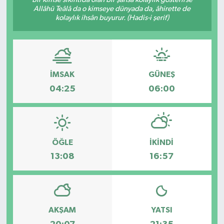
Allâhü Teâlâ da o kimseye dünyada da, âhirette de
Hakkari Haber
kolaylık ihsân buyurur. (Hadis-i şerif)
İLGİNÇ HABERLER
KADIN
İMSAK
GÜNEŞ
04:25
06:00
KÜLTÜR SANAT
MAGAZİN
ÖĞLE
İKINDI
MAKALE
13:08
16:57
POLİTİKA
REKLAM
AKŞAM
YATSI
SAĞLIK