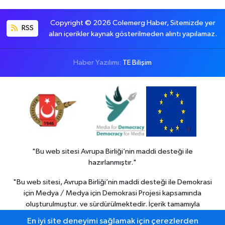
Copyright © 2026 Colemerg Haber, Sitemizde yer
RSS
alan içerikler kaynak gösterilmeden alıntı yapılamaz.
Haber Yazılımı:
TE Bilişim
"Bu web sitesi Avrupa Birliği’nin maddi desteği ile
hazırlanmıştır."
"Bu web sitesi, Avrupa Birliği’nin maddi desteği ile Demokrasi
için Medya / Medya için Demokrasi Projesi kapsamında
oluşturulmuştur. ve sürdürülmektedir. İçerik tamamıyla
Colemerg Haber
sorumluluğu altındadır ve Avrupa birliği’nin
En iyi site deneyimi sağlamak için çerezlerden