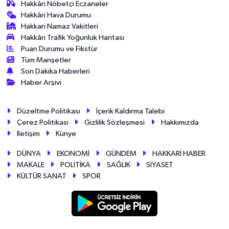
Hakkâri Nöbetçi Eczaneler
Hakkâri Hava Durumu
Hakkari Namaz Vakitleri
Hakkâri Trafik Yoğunluk Haritası
Puan Durumu ve Fikstür
Tüm Manşetler
Son Dakika Haberleri
Haber Arşivi
Düzeltme Politikası
İçerik Kaldırma Talebi
Çerez Politikası
Gizlilik Sözleşmesi
Hakkımızda
İletişim
Künye
DÜNYA
EKONOMİ
GÜNDEM
HAKKARİ HABER
MAKALE
POLİTİKA
SAĞLIK
SİYASET
KÜLTÜR SANAT
SPOR