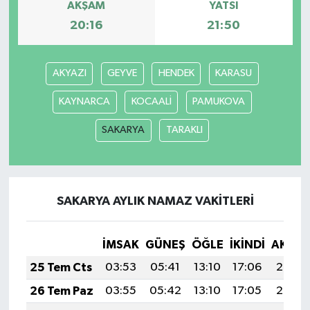
AKŞAM
YATSI
20:16
21:50
SİYASET
SPOR
AKYAZI
GEYVE
HENDEK
KARASU
KAYNARCA
KOCAALİ
PAMUKOVA
TARİH
SAKARYA
TARAKLI
TEKNOLOJİ
YAŞAM
SAKARYA AYLIK NAMAZ VAKITLERI
İMSAK
GÜNEŞ
ÖĞLE
İKINDI
AKŞA
25 Tem Cts
03:53
05:41
13:10
17:06
20:29
26 Tem Paz
03:55
05:42
13:10
17:05
20:28