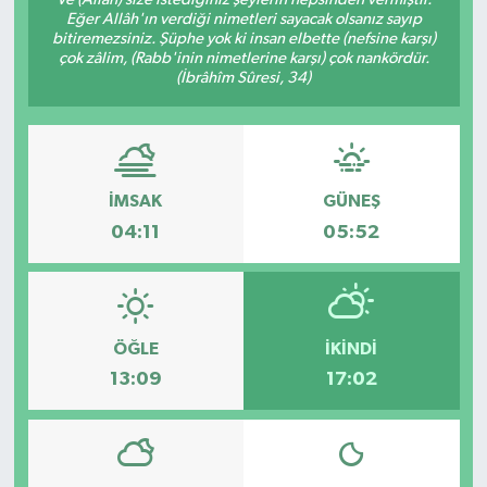
Eğer Allâh'ın verdiği nimetleri sayacak olsanız sayıp
Hakkari Haber
bitiremezsiniz. Şüphe yok ki insan elbette (nefsine karşı)
çok zâlim, (Rabb'inin nimetlerine karşı) çok nankördür.
(İbrâhîm Sûresi, 34)
İLGİNÇ HABERLER
KADIN
İMSAK
GÜNEŞ
KÜLTÜR SANAT
04:11
05:52
MAGAZİN
MAKALE
ÖĞLE
İKINDI
POLİTİKA
13:09
17:02
REKLAM
SAĞLIK