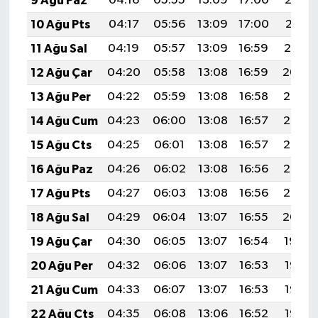
9 Ağu Paz
04:16
05:55
13:09
17:00
20:13
10 Ağu Pts
04:17
05:56
13:09
17:00
20:11
11 Ağu Sal
04:19
05:57
13:09
16:59
20:10
12 Ağu Çar
04:20
05:58
13:08
16:59
20:09
13 Ağu Per
04:22
05:59
13:08
16:58
20:07
14 Ağu Cum
04:23
06:00
13:08
16:57
20:06
15 Ağu Cts
04:25
06:01
13:08
16:57
20:05
16 Ağu Paz
04:26
06:02
13:08
16:56
20:03
17 Ağu Pts
04:27
06:03
13:08
16:56
20:02
18 Ağu Sal
04:29
06:04
13:07
16:55
20:00
19 Ağu Çar
04:30
06:05
13:07
16:54
19:59
20 Ağu Per
04:32
06:06
13:07
16:53
19:58
21 Ağu Cum
04:33
06:07
13:07
16:53
19:56
22 Ağu Cts
04:35
06:08
13:06
16:52
19:55