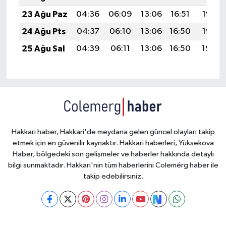
23 Ağu Paz
04:36
06:09
13:06
16:51
19:53
24 Ağu Pts
04:37
06:10
13:06
16:50
19:52
25 Ağu Sal
04:39
06:11
13:06
16:50
19:50
Hakkari haber, Hakkari'de meydana gelen güncel olayları takip
etmek için en güvenilir kaynaktır. Hakkari haberleri, Yüksekova
Haber, bölgedeki son gelişmeler ve haberler hakkında detaylı
bilgi sunmaktadır. Hakkari'nin tüm haberlerini Colemérg haber ile
takip edebilirsiniz.