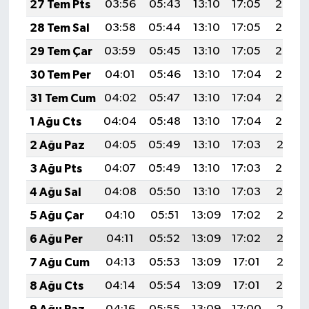
27 Tem Pts
03:56
05:43
13:10
17:05
20:27
28 Tem Sal
03:58
05:44
13:10
17:05
20:26
29 Tem Çar
03:59
05:45
13:10
17:05
20:25
30 Tem Per
04:01
05:46
13:10
17:04
20:24
31 Tem Cum
04:02
05:47
13:10
17:04
20:23
1 Ağu Cts
04:04
05:48
13:10
17:04
20:22
2 Ağu Paz
04:05
05:49
13:10
17:03
20:21
3 Ağu Pts
04:07
05:49
13:10
17:03
20:20
4 Ağu Sal
04:08
05:50
13:10
17:03
20:19
5 Ağu Çar
04:10
05:51
13:09
17:02
20:17
6 Ağu Per
04:11
05:52
13:09
17:02
20:16
7 Ağu Cum
04:13
05:53
13:09
17:01
20:15
8 Ağu Cts
04:14
05:54
13:09
17:01
20:14