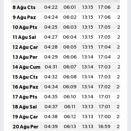
8 Ağu Cts
04:22
06:01
13:15
17:06
20:19
9 Ağu Paz
04:24
06:02
13:15
17:06
20:18
10 Ağu Pts
04:25
06:03
13:15
17:05
20:17
11 Ağu Sal
04:27
06:04
13:15
17:05
20:15
12 Ağu Çar
04:28
06:05
13:15
17:04
20:14
13 Ağu Per
04:29
06:06
13:14
17:04
20:13
14 Ağu Cum
04:31
06:07
13:14
17:03
20:11
15 Ağu Cts
04:32
06:08
13:14
17:03
20:10
16 Ağu Paz
04:34
06:09
13:14
17:02
20:09
17 Ağu Pts
04:35
06:10
13:14
17:01
20:07
18 Ağu Sal
04:37
06:11
13:13
17:01
20:06
19 Ağu Çar
04:38
06:12
13:13
17:00
20:04
20 Ağu Per
04:39
06:13
13:13
16:59
20:03