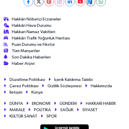
Hakkâri Nöbetçi Eczaneler
Hakkâri Hava Durumu
Hakkari Namaz Vakitleri
Hakkâri Trafik Yoğunluk Haritası
Puan Durumu ve Fikstür
Tüm Manşetler
Son Dakika Haberleri
Haber Arşivi
Düzeltme Politikası
İçerik Kaldırma Talebi
Çerez Politikası
Gizlilik Sözleşmesi
Hakkımızda
İletişim
Künye
DÜNYA
EKONOMİ
GÜNDEM
HAKKARİ HABER
MAKALE
POLİTİKA
SAĞLIK
SİYASET
KÜLTÜR SANAT
SPOR