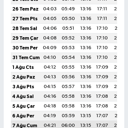
26 Tem Paz
04:03
05:49
13:16
17:11
20:33
27 Tem Pts
04:05
05:50
13:16
17:11
20:32
28 Tem Sal
04:06
05:51
13:16
17:10
20:31
29 Tem Çar
04:08
05:52
13:16
17:10
20:30
30 Tem Per
04:09
05:53
13:16
17:10
20:29
31 Tem Cum
04:10
05:54
13:16
17:10
20:28
1 Ağu Cts
04:12
05:55
13:16
17:09
20:27
2 Ağu Paz
04:13
05:56
13:16
17:09
20:26
3 Ağu Pts
04:15
05:57
13:16
17:09
20:25
4 Ağu Sal
04:16
05:58
13:16
17:08
20:24
5 Ağu Çar
04:18
05:58
13:16
17:08
20:23
6 Ağu Per
04:19
05:59
13:15
17:07
20:21
7 Ağu Cum
04:21
06:00
13:15
17:07
20:20