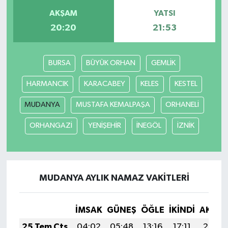
AKŞAM
YATSI
SİYASET
20:20
21:53
SPOR
BURSA
BÜYÜK ORHAN
GEMLİK
TARİH
HARMANCIK
KARACABEY
KELES
KESTEL
TEKNOLOJİ
MUDANYA
MUSTAFA KEMALPAŞA
ORHANELİ
ORHANGAZİ
YENİŞEHİR
İNEGÖL
İZNİK
YAŞAM
MUDANYA AYLIK NAMAZ VAKITLERI
İMSAK
GÜNEŞ
ÖĞLE
İKINDI
AKŞA
25 Tem Cts
04:02
05:48
13:16
17:11
20:34