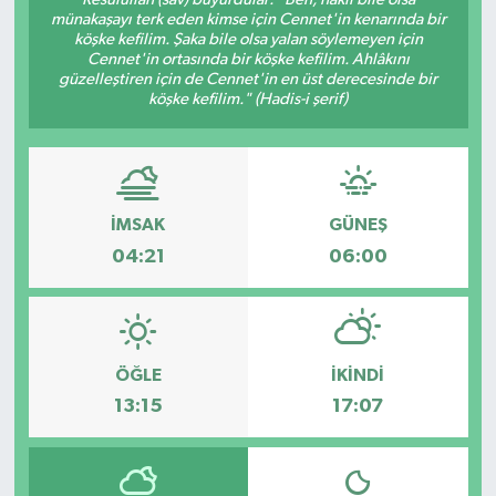
münakaşayı terk eden kimse için Cennet'in kenarında bir
Hakkari Haber
köşke kefilim. Şaka bile olsa yalan söylemeyen için
Cennet'in ortasında bir köşke kefilim. Ahlâkını
güzelleştiren için de Cennet'in en üst derecesinde bir
İLGİNÇ HABERLER
köşke kefilim." (Hadis-i şerif)
KADIN
KÜLTÜR SANAT
İMSAK
GÜNEŞ
04:21
06:00
MAGAZİN
MAKALE
ÖĞLE
İKINDI
POLİTİKA
13:15
17:07
REKLAM
SAĞLIK