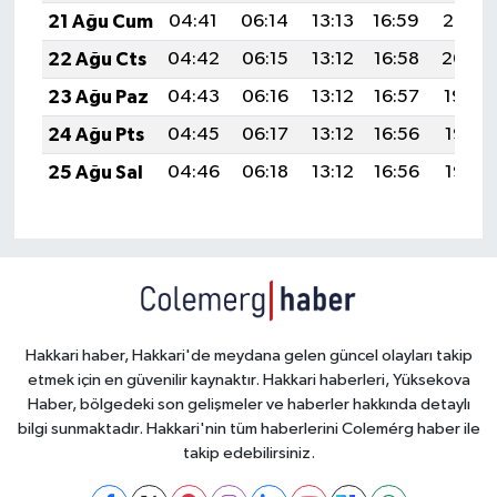
21 Ağu Cum
04:41
06:14
13:13
16:59
20:02
22 Ağu Cts
04:42
06:15
13:12
16:58
20:00
23 Ağu Paz
04:43
06:16
13:12
16:57
19:59
24 Ağu Pts
04:45
06:17
13:12
16:56
19:57
25 Ağu Sal
04:46
06:18
13:12
16:56
19:56
Hakkari haber, Hakkari'de meydana gelen güncel olayları takip
etmek için en güvenilir kaynaktır. Hakkari haberleri, Yüksekova
Haber, bölgedeki son gelişmeler ve haberler hakkında detaylı
bilgi sunmaktadır. Hakkari'nin tüm haberlerini Colemérg haber ile
takip edebilirsiniz.