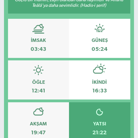
Teâlâ'ya daha sevimlidir. (Hadis-i şerif)
Hakkari Haber
İLGİNÇ HABERLER
İMSAK
GÜNEŞ
KADIN
03:43
05:24
KÜLTÜR SANAT
MAGAZİN
ÖĞLE
İKINDI
MAKALE
12:41
16:33
POLİTİKA
REKLAM
AKŞAM
YATSI
19:47
21:22
SAĞLIK