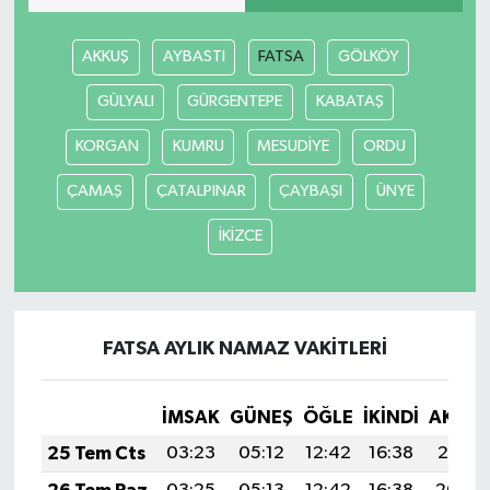
SİYASET
AKKUŞ
AYBASTI
FATSA
GÖLKÖY
GÜLYALI
GÜRGENTEPE
KABATAŞ
SPOR
KORGAN
KUMRU
MESUDİYE
ORDU
TARİH
ÇAMAŞ
ÇATALPINAR
ÇAYBAŞI
ÜNYE
TEKNOLOJİ
İKİZCE
YAŞAM
FATSA AYLIK NAMAZ VAKITLERI
İMSAK
GÜNEŞ
ÖĞLE
İKINDI
AKŞA
25 Tem Cts
03:23
05:12
12:42
16:38
20:01