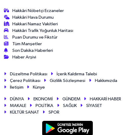
Hakkâri Nöbetçi Eczaneler
Hakkâri Hava Durumu
Hakkari Namaz Vakitleri
Hakkâri Trafik Yoğunluk Haritası
Puan Durumu ve Fikstür
Tüm Manşetler
Son Dakika Haberleri
Haber Arşivi
Düzeltme Politikası
İçerik Kaldırma Talebi
Çerez Politikası
Gizlilik Sözleşmesi
Hakkımızda
İletişim
Künye
DÜNYA
EKONOMİ
GÜNDEM
HAKKARİ HABER
MAKALE
POLİTİKA
SAĞLIK
SİYASET
KÜLTÜR SANAT
SPOR