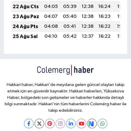
22 Ağu Cts
04:05
05:39
12:38
16:24
19:27
23 Ağu Paz
04:07
05:40
12:38
16:23
19:25
24 Ağu Pts
04:08
05:41
12:38
16:22
19:24
25 Ağu Sal
04:10
05:42
12:37
16:22
19:22
Hakkari haber, Hakkari'de meydana gelen güncel olayları takip
etmek için en güvenilir kaynaktır. Hakkari haberleri, Yüksekova
Haber, bölgedeki son gelişmeler ve haberler hakkında detaylı
bilgi sunmaktadır. Hakkari'nin tüm haberlerini Colemérg haber ile
takip edebilirsiniz.