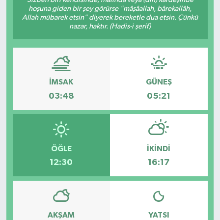
hoşuna giden bir şey görürse "mâşâallah, bârekallâh,
Hakkari Haber
Allah mübarek etsin" diyerek bereketle dua etsin. Çünkü
nazar, haktır. (Hadis-i şerif)
İLGİNÇ HABERLER
KADIN
İMSAK
GÜNEŞ
KÜLTÜR SANAT
03:48
05:21
MAGAZİN
MAKALE
ÖĞLE
İKINDI
12:30
16:17
POLİTİKA
REKLAM
AKŞAM
YATSI
SAĞLIK