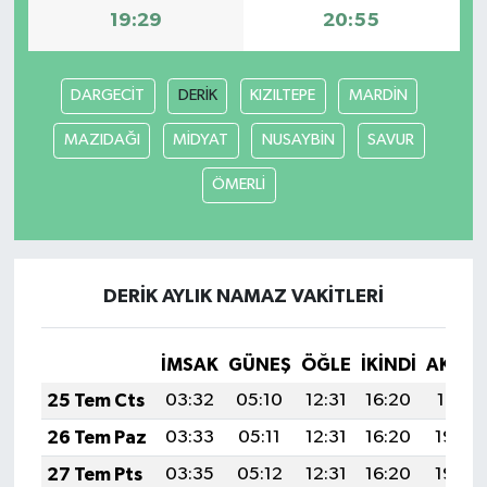
19:29
20:55
SİYASET
DARGECİT
DERİK
KIZILTEPE
MARDİN
SPOR
MAZIDAĞI
MİDYAT
NUSAYBİN
SAVUR
TARİH
ÖMERLİ
TEKNOLOJİ
YAŞAM
DERİK AYLIK NAMAZ VAKITLERI
İMSAK
GÜNEŞ
ÖĞLE
İKINDI
AKŞA
25 Tem Cts
03:32
05:10
12:31
16:20
19:41
26 Tem Paz
03:33
05:11
12:31
16:20
19:40
27 Tem Pts
03:35
05:12
12:31
16:20
19:39