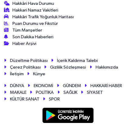
Hakkâri Hava Durumu
Hakkari Namaz Vakitleri
Hakkâri Trafik Yoğunluk Haritası
Puan Durumu ve Fikstür
Tüm Manşetler
Son Dakika Haberleri
Haber Arşivi
Düzeltme Politikası
İçerik Kaldırma Talebi
Çerez Politikası
Gizlilik Sözleşmesi
Hakkımızda
İletişim
Künye
DÜNYA
EKONOMİ
GÜNDEM
HAKKARİ HABER
MAKALE
POLİTİKA
SAĞLIK
SİYASET
KÜLTÜR SANAT
SPOR