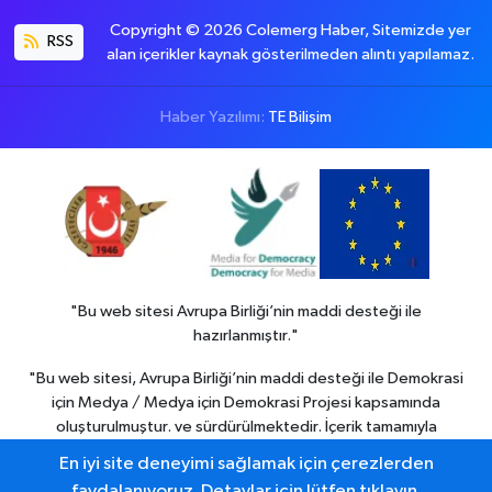
Copyright © 2026 Colemerg Haber, Sitemizde yer
RSS
alan içerikler kaynak gösterilmeden alıntı yapılamaz.
Haber Yazılımı:
TE Bilişim
"Bu web sitesi Avrupa Birliği’nin maddi desteği ile
hazırlanmıştır."
"Bu web sitesi, Avrupa Birliği’nin maddi desteği ile Demokrasi
için Medya / Medya için Demokrasi Projesi kapsamında
oluşturulmuştur. ve sürdürülmektedir. İçerik tamamıyla
Colemerg Haber
sorumluluğu altındadır ve Avrupa birliği’nin
En iyi site deneyimi sağlamak için çerezlerden
görüşlerini yansıtmak zorunda değildir."
faydalanıyoruz. Detaylar için lütfen tıklayın.