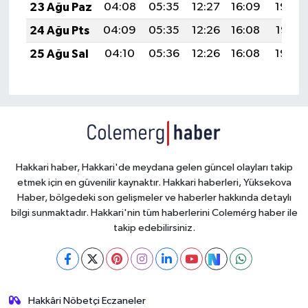
23 Ağu Paz
04:08
05:35
12:27
16:09
19:09
24 Ağu Pts
04:09
05:35
12:26
16:08
19:07
25 Ağu Sal
04:10
05:36
12:26
16:08
19:06
Hakkari haber, Hakkari'de meydana gelen güncel olayları takip
etmek için en güvenilir kaynaktır. Hakkari haberleri, Yüksekova
Haber, bölgedeki son gelişmeler ve haberler hakkında detaylı
bilgi sunmaktadır. Hakkari'nin tüm haberlerini Colemérg haber ile
takip edebilirsiniz.
Hakkâri Nöbetçi Eczaneler