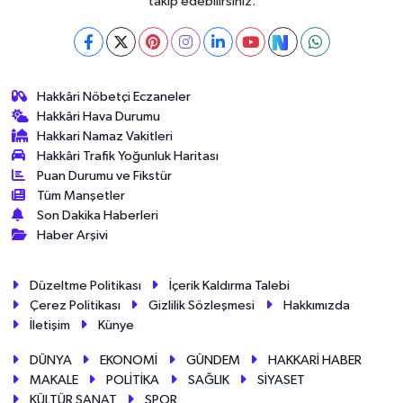
takip edebilirsiniz.
Hakkâri Nöbetçi Eczaneler
Hakkâri Hava Durumu
Hakkari Namaz Vakitleri
Hakkâri Trafik Yoğunluk Haritası
Puan Durumu ve Fikstür
Tüm Manşetler
Son Dakika Haberleri
Haber Arşivi
Düzeltme Politikası
İçerik Kaldırma Talebi
Çerez Politikası
Gizlilik Sözleşmesi
Hakkımızda
İletişim
Künye
DÜNYA
EKONOMİ
GÜNDEM
HAKKARİ HABER
MAKALE
POLİTİKA
SAĞLIK
SİYASET
KÜLTÜR SANAT
SPOR