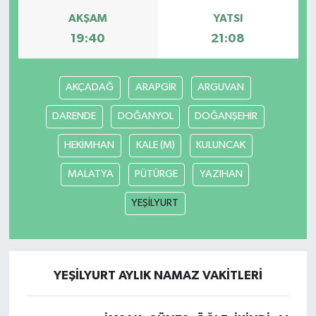
AKŞAM
YATSI
SİYASET
19:40
21:08
SPOR
AKÇADAĞ
ARAPGİR
ARGUVAN
TARİH
DARENDE
DOĞANYOL
DOĞANŞEHİR
TEKNOLOJİ
HEKİMHAN
KALE (M)
KULUNCAK
MALATYA
PÜTÜRGE
YAZIHAN
YAŞAM
YEŞİLYURT
YEŞİLYURT AYLIK NAMAZ VAKITLERI