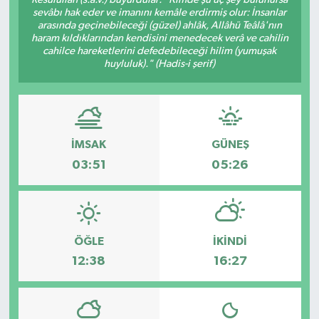
sevâbı hak eder ve imanını kemâle erdirmiş olur: İnsanlar
Hakkari Haber
arasında geçinebileceği (güzel) ahlâk, Allâhü Teâlâ'nın
haram kıldıklarından kendisini menedecek verâ ve cahilin
cahilce hareketlerini defedebileceği hilim (yumuşak
İLGİNÇ HABERLER
huyluluk)." (Hadis-i şerif)
KADIN
KÜLTÜR SANAT
İMSAK
GÜNEŞ
03:51
05:26
MAGAZİN
MAKALE
ÖĞLE
İKINDI
POLİTİKA
12:38
16:27
REKLAM
SAĞLIK