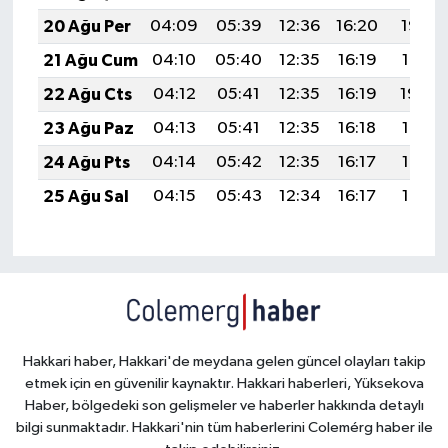
20 Ağu Per
04:09
05:39
12:36
16:20
19:22
21 Ağu Cum
04:10
05:40
12:35
16:19
19:21
22 Ağu Cts
04:12
05:41
12:35
16:19
19:20
23 Ağu Paz
04:13
05:41
12:35
16:18
19:18
24 Ağu Pts
04:14
05:42
12:35
16:17
19:17
25 Ağu Sal
04:15
05:43
12:34
16:17
19:15
Hakkari haber, Hakkari'de meydana gelen güncel olayları takip
etmek için en güvenilir kaynaktır. Hakkari haberleri, Yüksekova
Haber, bölgedeki son gelişmeler ve haberler hakkında detaylı
bilgi sunmaktadır. Hakkari'nin tüm haberlerini Colemérg haber ile