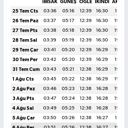
İMSAK
GÜNEŞ
ÖĞLE
İKINDI
AKŞA
25 Tem Cts
03:36
05:16
12:39
16:30
19:51
26 Tem Paz
03:37
05:17
12:39
16:30
19:50
27 Tem Pts
03:38
05:18
12:39
16:30
19:49
28 Tem Sal
03:39
05:19
12:39
16:30
19:48
29 Tem Çar
03:41
05:20
12:39
16:29
19:48
30 Tem Per
03:42
05:20
12:39
16:29
19:47
31 Tem Cum
03:43
05:21
12:38
16:29
19:46
1 Ağu Cts
03:45
05:22
12:38
16:29
19:45
2 Ağu Paz
03:46
05:23
12:38
16:28
19:44
3 Ağu Pts
03:47
05:24
12:38
16:28
19:43
4 Ağu Sal
03:49
05:25
12:38
16:28
19:42
5 Ağu Çar
03:50
05:26
12:38
16:27
19:41
6 Ağu Per
03:51
05:26
12:38
16:27
19:40