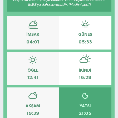
Teâlâ'ya daha sevimlidir. (Hadis-i şerif)
Hakkari Haber
İLGİNÇ HABERLER
İMSAK
GÜNEŞ
KADIN
04:01
05:33
KÜLTÜR SANAT
MAGAZİN
ÖĞLE
İKINDI
MAKALE
12:41
16:28
POLİTİKA
REKLAM
AKŞAM
YATSI
19:39
21:05
SAĞLIK