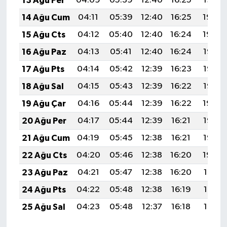
13 Ağu Per
04:09
05:39
12:40
16:25
19:32
14 Ağu Cum
04:11
05:39
12:40
16:25
19:30
15 Ağu Cts
04:12
05:40
12:40
16:24
19:29
16 Ağu Paz
04:13
05:41
12:40
16:24
19:28
17 Ağu Pts
04:14
05:42
12:39
16:23
19:27
18 Ağu Sal
04:15
05:43
12:39
16:22
19:26
19 Ağu Çar
04:16
05:44
12:39
16:22
19:24
20 Ağu Per
04:17
05:44
12:39
16:21
19:23
21 Ağu Cum
04:19
05:45
12:38
16:21
19:22
22 Ağu Cts
04:20
05:46
12:38
16:20
19:20
23 Ağu Paz
04:21
05:47
12:38
16:20
19:19
24 Ağu Pts
04:22
05:48
12:38
16:19
19:18
25 Ağu Sal
04:23
05:48
12:37
16:18
19:16