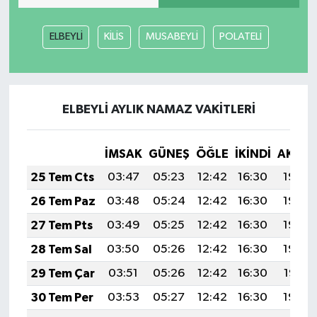
SİYASET
ELBEYLİ
KİLİS
MUSABEYLİ
POLATELİ
SPOR
TARİH
ELBEYLİ AYLIK NAMAZ VAKITLERI
TEKNOLOJİ
İMSAK
GÜNEŞ
ÖĞLE
İKINDI
AKŞA
YAŞAM
25 Tem Cts
03:47
05:23
12:42
16:30
19:50
26 Tem Paz
03:48
05:24
12:42
16:30
19:49
27 Tem Pts
03:49
05:25
12:42
16:30
19:49
28 Tem Sal
03:50
05:26
12:42
16:30
19:48
29 Tem Çar
03:51
05:26
12:42
16:30
19:47
30 Tem Per
03:53
05:27
12:42
16:30
19:46