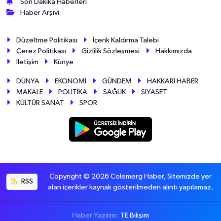
Son Dakika Haberleri
Haber Arşivi
Düzeltme Politikası
İçerik Kaldırma Talebi
Çerez Politikası
Gizlilik Sözleşmesi
Hakkımızda
İletişim
Künye
DÜNYA
EKONOMİ
GÜNDEM
HAKKARİ HABER
MAKALE
POLİTİKA
SAĞLIK
SİYASET
KÜLTÜR SANAT
SPOR
Copyright © 2026 Colemerg Haber, Sitemizde yer
RSS
alan içerikler kaynak gösterilmeden alıntı yapılamaz.
Haber Yazılımı:
TE Bilişim