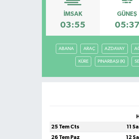
Hakkari Haber
İMSAK
GÜNEŞ
03:55
05:3
İLGİNÇ HABERLER
KADIN
ABANA
ARAÇ
AZDAVAY
AĞ
KÜLTÜR SANAT
KÜRE
PINARBAŞI (K)
S
MAGAZİN
MAKALE
POLİTİKA
REKLAM
25 Tem Cts
11 S
26 Tem Paz
12 S
SAĞLIK