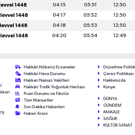
levvel 1448
04:15
05:51
12:50
ulevvel 1448
04:17
05:52
12:50
ulevvel 1448
04:18
05:53
12:50
ulevvel 1448
04:20
05:54
12:49
Hakkâri Nöbetçi Eczaneler
Düzeltme Politik
Hakkâri Hava Durumu
Çerez Politikası
Hakkari Namaz Vakitleri
Hakkımızda
l
Hakkâri Trafik Yoğunluk Haritası
Künye
akkari
Puan Durumu ve Fikstür
DÜNYA
Tüm Manşetler
GÜNDEM
Son Dakika Haberleri
MAKALE
érg
Haber Arşivi
SAĞLIK
KÜLTÜR SANAT