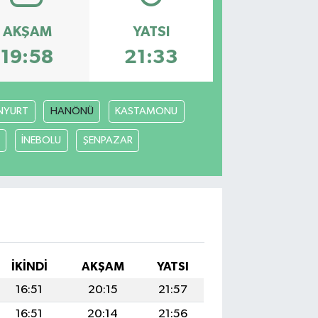
AKŞAM
YATSI
19:58
21:33
NYURT
HANÖNÜ
KASTAMONU
İNEBOLU
ŞENPAZAR
I
İKINDI
AKŞAM
YATSI
16:51
20:15
21:57
16:51
20:14
21:56