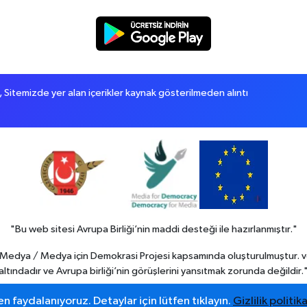
itemizde yer alan içerikler kaynak gösterilmeden alıntı
"Bu web sitesi Avrupa Birliği’nin maddi desteği ile hazırlanmıştır."
in Medya / Medya için Demokrasi Projesi kapsamında oluşturulmuştur. v
altındadır ve Avrupa birliği’nin görüşlerini yansıtmak zorunda değildir.
n faydalanıyoruz. Detaylar için lütfen tıklayın.
Gizlilik politika