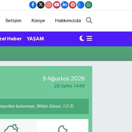
İletişim
Künye
Hakkımızda
zel Haber
YAŞAM
9 Ağustos 2026
26 Safer 1448
n teşvikte bulunmaz. (Mâûn Sûresi, 1-2-3)