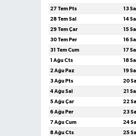
27 Tem Pts
13 S
SİYASET
28 Tem Sal
14 S
29 Tem Çar
15 S
SPOR
30 Tem Per
16 S
TARİH
31 Tem Cum
17 S
1 Ağu Cts
18 S
TEKNOLOJİ
2 Ağu Paz
19 S
YAŞAM
3 Ağu Pts
20 S
4 Ağu Sal
21 S
5 Ağu Çar
22 S
6 Ağu Per
23 S
7 Ağu Cum
24 S
8 Ağu Cts
25 S