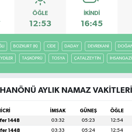
ÖĞLE
İKINDI
7
12:53
16:45
LI
BOZKURT (K)
CİDE
DADAY
DEVREKANİ
DOĞA
EYDİLER
TAŞKÖPRÜ
TOSYA
ÇATALZEYTİN
İHSANGAZİ
HANÖNÜ AYLIK NAMAZ VAKITLER
HİCRİ
İMSAK
GÜNEŞ
ÖĞLE
afer 1448
03:32
05:23
12:54
afer 1448
03:33
05:24
12:54