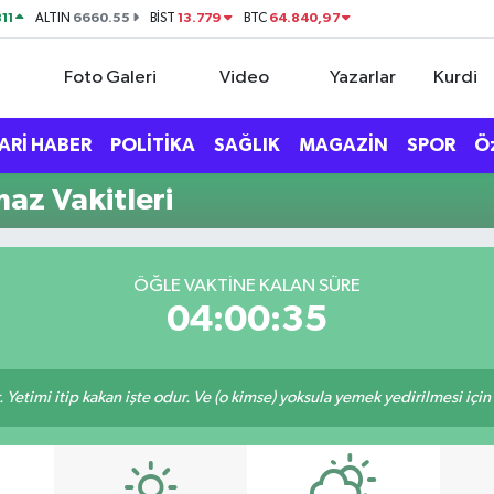
11
6660.55
13.779
64.840,97
ALTIN
BİST
BTC
Foto Galeri
Video
Yazarlar
Kurdi
ARİ HABER
POLİTİKA
SAĞLIK
MAGAZİN
SPOR
Ö
z Vakitleri
ÖĞLE VAKTINE KALAN SÜRE
04:00:34
 Yetimi itip kakan işte odur. Ve (o kimse) yoksula yemek yedirilmesi içi