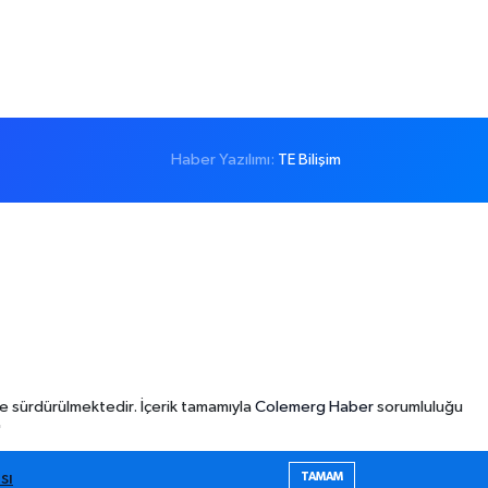
Haber Yazılımı:
TE Bilişim
e sürdürülmektedir. İçerik tamamıyla
Colemerg Haber
sorumluluğu
"
sı
TAMAM