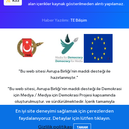
RSS
alan içerikler kaynak gösterilmeden alıntı yapılamaz.
Haber Yazılımı:
TE Bilişim
"Bu web sitesi Avrupa Birliği’nin maddi desteği ile
hazırlanmıştır."
"Bu web sitesi, Avrupa Birliği’nin maddi desteği ile Demokrasi
için Medya / Medya için Demokrasi Projesi kapsamında
oluşturulmuştur. ve sürdürülmektedir. İçerik tamamıyla
Colemerg Haber
sorumluluğu altındadır ve Avrupa birliği’nin
En iyi site deneyimi sağlamak için çerezlerden
görüşlerini yansıtmak zorunda değildir."
faydalanıyoruz. Detaylar için lütfen tıklayın.
Gizlilik politikası
TAMAM