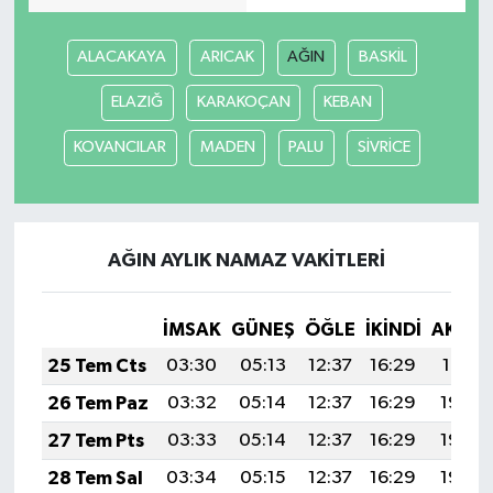
SİYASET
ALACAKAYA
ARICAK
AĞIN
BASKİL
ELAZIĞ
KARAKOÇAN
KEBAN
SPOR
KOVANCILAR
MADEN
PALU
SİVRİCE
TARİH
TEKNOLOJİ
AĞIN AYLIK NAMAZ VAKITLERI
YAŞAM
İMSAK
GÜNEŞ
ÖĞLE
İKINDI
AKŞA
25 Tem Cts
03:30
05:13
12:37
16:29
19:51
26 Tem Paz
03:32
05:14
12:37
16:29
19:50
27 Tem Pts
03:33
05:14
12:37
16:29
19:49
28 Tem Sal
03:34
05:15
12:37
16:29
19:48