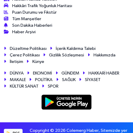
Hakkâri Trafik Yoğunluk Haritası
Puan Durumu ve Fikstür
Tüm Manşetler
Son Dakika Haberleri
Haber Arşivi
Düzeltme Politikası
İçerik Kaldırma Talebi
Çerez Politikası
Gizlilik Sözleşmesi
Hakkımızda
İletişim
Künye
DÜNYA
EKONOMİ
GÜNDEM
HAKKARİ HABER
MAKALE
POLİTİKA
SAĞLIK
SİYASET
KÜLTÜR SANAT
SPOR
Copyright © 2026 Colemerg Haber, Sitemizde yer