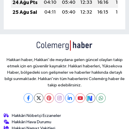
24 Ağu Pts
04:10
05:40
12:33
16:16
19:16
25 Ağu Sal
04:11
05:40
12:32
16:15
19:14
Hakkari haber, Hakkari'de meydana gelen güncel olayları takip
etmek için en güvenilir kaynaktır. Hakkari haberleri, Yüksekova
Haber, bölgedeki son gelişmeler ve haberler hakkında detaylı
bilgi sunmaktadır. Hakkari'nin tüm haberlerini Colemérg haber ile
takip edebilirsiniz.
Hakkâri Nöbetçi Eczaneler
Hakkâri Hava Durumu
Hakkari Namaz Vakitleri