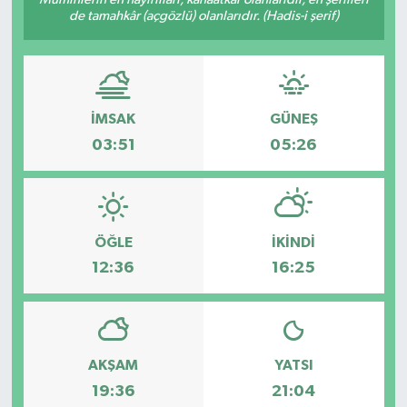
de tamahkâr (açgözlü) olanlarıdır. (Hadis-i şerif)
Hakkari Haber
İLGİNÇ HABERLER
İMSAK
GÜNEŞ
KADIN
03:51
05:26
KÜLTÜR SANAT
MAGAZİN
ÖĞLE
İKINDI
MAKALE
12:36
16:25
POLİTİKA
REKLAM
AKŞAM
YATSI
19:36
21:04
SAĞLIK