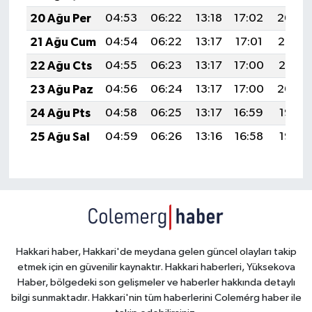
20 Ağu Per
04:53
06:22
13:18
17:02
20:04
21 Ağu Cum
04:54
06:22
13:17
17:01
20:02
22 Ağu Cts
04:55
06:23
13:17
17:00
20:01
23 Ağu Paz
04:56
06:24
13:17
17:00
20:00
24 Ağu Pts
04:58
06:25
13:17
16:59
19:58
25 Ağu Sal
04:59
06:26
13:16
16:58
19:57
Hakkari haber, Hakkari'de meydana gelen güncel olayları takip
etmek için en güvenilir kaynaktır. Hakkari haberleri, Yüksekova
Haber, bölgedeki son gelişmeler ve haberler hakkında detaylı
bilgi sunmaktadır. Hakkari'nin tüm haberlerini Colemérg haber ile