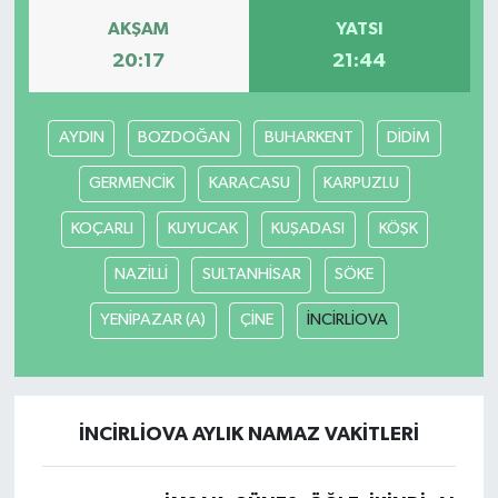
AKŞAM
YATSI
SİYASET
20:17
21:44
SPOR
AYDIN
BOZDOĞAN
BUHARKENT
DİDİM
TARİH
GERMENCİK
KARACASU
KARPUZLU
TEKNOLOJİ
KOÇARLI
KUYUCAK
KUŞADASI
KÖŞK
NAZİLLİ
SULTANHİSAR
SÖKE
YAŞAM
YENİPAZAR (A)
ÇİNE
İNCİRLİOVA
İNCİRLİOVA AYLIK NAMAZ VAKITLERI