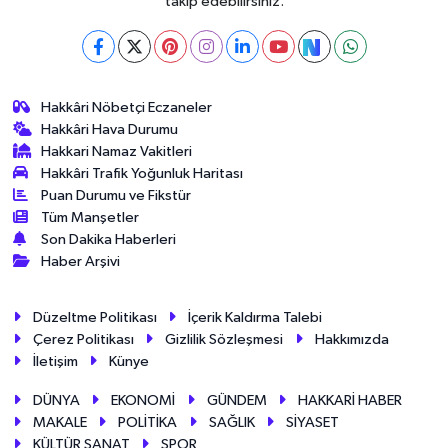
takip edebilirsiniz.
Hakkâri Nöbetçi Eczaneler
Hakkâri Hava Durumu
Hakkari Namaz Vakitleri
Hakkâri Trafik Yoğunluk Haritası
Puan Durumu ve Fikstür
Tüm Manşetler
Son Dakika Haberleri
Haber Arşivi
Düzeltme Politikası
İçerik Kaldırma Talebi
Çerez Politikası
Gizlilik Sözleşmesi
Hakkımızda
İletişim
Künye
DÜNYA
EKONOMİ
GÜNDEM
HAKKARİ HABER
MAKALE
POLİTİKA
SAĞLIK
SİYASET
KÜLTÜR SANAT
SPOR