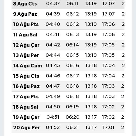
8 Ağu Cts
04:37
06:11
13:19
17:07
20:18
9 Ağu Paz
04:39
06:12
13:19
17:07
20:17
10 Ağu Pts
04:40
06:12
13:19
17:06
20:16
11 Ağu Sal
04:41
06:13
13:19
17:06
20:15
12 Ağu Çar
04:42
06:14
13:19
17:05
20:13
13 Ağu Per
04:44
06:15
13:19
17:05
20:12
14 Ağu Cum
04:45
06:16
13:18
17:04
20:11
15 Ağu Cts
04:46
06:17
13:18
17:04
20:10
16 Ağu Paz
04:47
06:18
13:18
17:03
20:08
17 Ağu Pts
04:49
06:18
13:18
17:03
20:07
18 Ağu Sal
04:50
06:19
13:18
17:02
20:06
19 Ağu Çar
04:51
06:20
13:17
17:02
20:05
20 Ağu Per
04:52
06:21
13:17
17:01
20:03