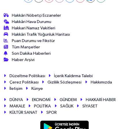
Hakkâri Nöbetçi Eczaneler
Hakkâri Hava Durumu
Hakkari Namaz Vakitleri
Hakkâri Trafik Yoğunluk Haritası
Puan Durumu ve Fikstür
Tüm Manşetler
Son Dakika Haberleri
Haber Arşivi
Düzeltme Politikası
İçerik Kaldırma Talebi
Çerez Politikası
Gizlilik Sözleşmesi
Hakkımızda
İletişim
Künye
DÜNYA
EKONOMİ
GÜNDEM
HAKKARİ HABER
MAKALE
POLİTİKA
SAĞLIK
SİYASET
KÜLTÜR SANAT
SPOR