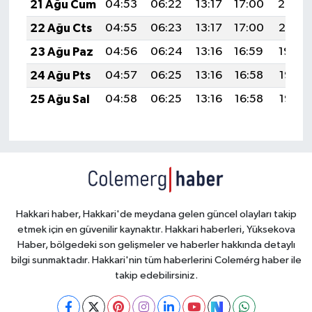
21 Ağu Cum
04:53
06:22
13:17
17:00
20:02
22 Ağu Cts
04:55
06:23
13:17
17:00
20:01
23 Ağu Paz
04:56
06:24
13:16
16:59
19:59
24 Ağu Pts
04:57
06:25
13:16
16:58
19:58
25 Ağu Sal
04:58
06:25
13:16
16:58
19:56
Hakkari haber, Hakkari'de meydana gelen güncel olayları takip
etmek için en güvenilir kaynaktır. Hakkari haberleri, Yüksekova
Haber, bölgedeki son gelişmeler ve haberler hakkında detaylı
bilgi sunmaktadır. Hakkari'nin tüm haberlerini Colemérg haber ile
takip edebilirsiniz.