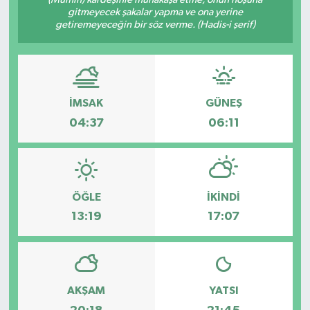
gitmeyecek şakalar yapma ve ona yerine
Hakkari Haber
getiremeyeceğin bir söz verme. (Hadis-i şerif)
İLGİNÇ HABERLER
KADIN
İMSAK
GÜNEŞ
04:37
06:11
KÜLTÜR SANAT
MAGAZİN
ÖĞLE
İKINDI
MAKALE
13:19
17:07
POLİTİKA
REKLAM
AKŞAM
YATSI
SAĞLIK