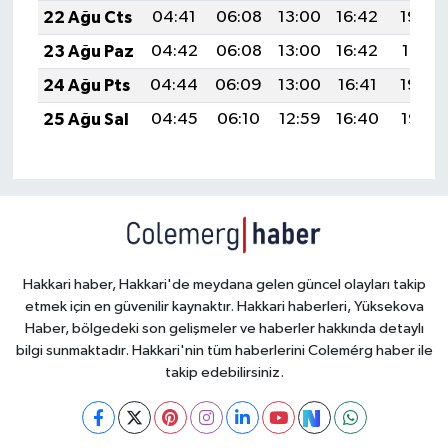
22 Ağu Cts
04:41
06:08
13:00
16:42
19:43
23 Ağu Paz
04:42
06:08
13:00
16:42
19:41
24 Ağu Pts
04:44
06:09
13:00
16:41
19:40
25 Ağu Sal
04:45
06:10
12:59
16:40
19:38
Hakkari haber, Hakkari'de meydana gelen güncel olayları takip
etmek için en güvenilir kaynaktır. Hakkari haberleri, Yüksekova
Haber, bölgedeki son gelişmeler ve haberler hakkında detaylı
bilgi sunmaktadır. Hakkari'nin tüm haberlerini Colemérg haber ile
takip edebilirsiniz.