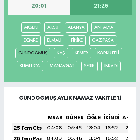
20:01
21:26
SİYASET
AKSEKİ
AKSU
ALANYA
ANTALYA
SPOR
DEMRE
ELMALI
FİNİKE
GAZİPAŞA
TARİH
GÜNDOĞMUŞ
KAŞ
KEMER
KORKUTELİ
TEKNOLOJİ
KUMLUCA
MANAVGAT
SERİK
İBRADI
YAŞAM
GÜNDOĞMUŞ AYLIK NAMAZ VAKITLERI
İMSAK
GÜNEŞ
ÖĞLE
İKINDI
AKŞA
25 Tem Cts
04:08
05:45
13:04
16:52
20:12
26 Tem Paz
04:09
05:46
13:04
16:52
20:12