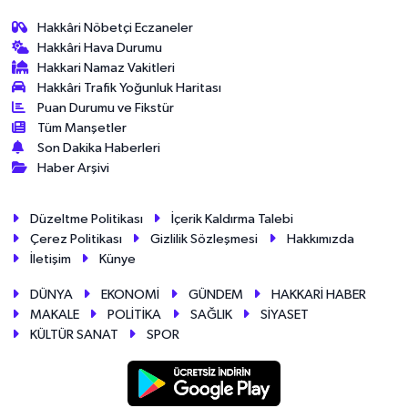
Hakkâri Nöbetçi Eczaneler
Hakkâri Hava Durumu
Hakkari Namaz Vakitleri
Hakkâri Trafik Yoğunluk Haritası
Puan Durumu ve Fikstür
Tüm Manşetler
Son Dakika Haberleri
Haber Arşivi
Düzeltme Politikası
İçerik Kaldırma Talebi
Çerez Politikası
Gizlilik Sözleşmesi
Hakkımızda
İletişim
Künye
DÜNYA
EKONOMİ
GÜNDEM
HAKKARİ HABER
MAKALE
POLİTİKA
SAĞLIK
SİYASET
KÜLTÜR SANAT
SPOR