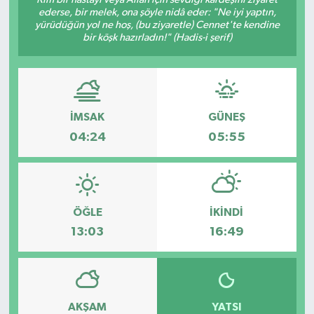
ederse, bir melek, ona şöyle nidâ eder: "Ne iyi yaptın,
Hakkari Haber
yürüdüğün yol ne hoş, (bu ziyaretle) Cennet'te kendine
bir köşk hazırladın!" (Hadis-i şerif)
İLGİNÇ HABERLER
KADIN
İMSAK
GÜNEŞ
KÜLTÜR SANAT
04:24
05:55
MAGAZİN
MAKALE
ÖĞLE
İKINDI
13:03
16:49
POLİTİKA
REKLAM
AKŞAM
YATSI
SAĞLIK