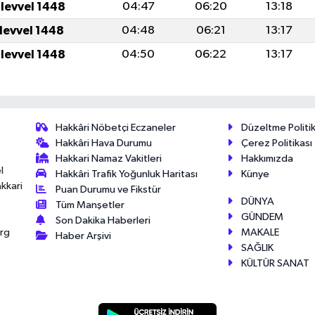
ulevvel 1448
04:47
06:20
13:18
ulevvel 1448
04:48
06:21
13:17
ulevvel 1448
04:50
06:22
13:17
Hakkâri Nöbetçi Eczaneler
Düzeltme Politik
Hakkâri Hava Durumu
Çerez Politikası
Hakkari Namaz Vakitleri
Hakkımızda
l
Hakkâri Trafik Yoğunluk Haritası
Künye
akkari
Puan Durumu ve Fikstür
DÜNYA
Tüm Manşetler
GÜNDEM
Son Dakika Haberleri
MAKALE
érg
Haber Arşivi
SAĞLIK
KÜLTÜR SANAT