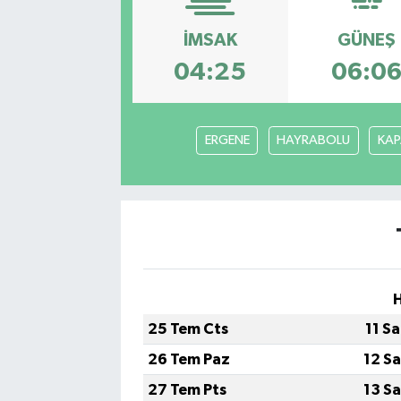
Hakkari Haber
İMSAK
GÜNEŞ
04:25
06:0
İLGİNÇ HABERLER
KADIN
ERGENE
HAYRABOLU
KAP
KÜLTÜR SANAT
MAGAZİN
MAKALE
POLİTİKA
25 Tem Cts
11 S
REKLAM
26 Tem Paz
12 S
27 Tem Pts
13 S
SAĞLIK