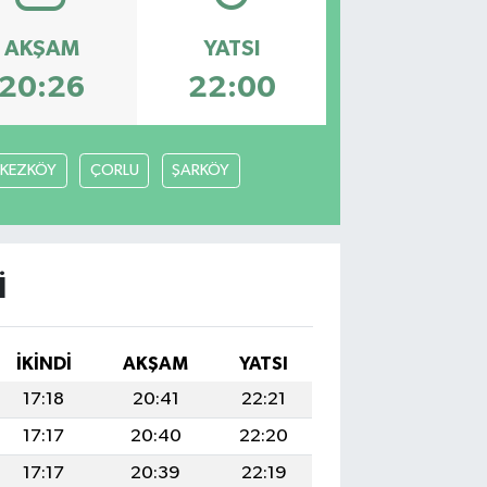
AKŞAM
YATSI
20:26
22:00
RKEZKÖY
ÇORLU
ŞARKÖY
I
İKINDI
AKŞAM
YATSI
17:18
20:41
22:21
17:17
20:40
22:20
17:17
20:39
22:19