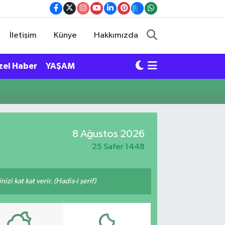
İletişim
Künye
Hakkımızda
zel Haber
YAŞAM
8 Ağustos 2026
25 Safer 1448
i kat kat verir. (Hadis-i şerif)