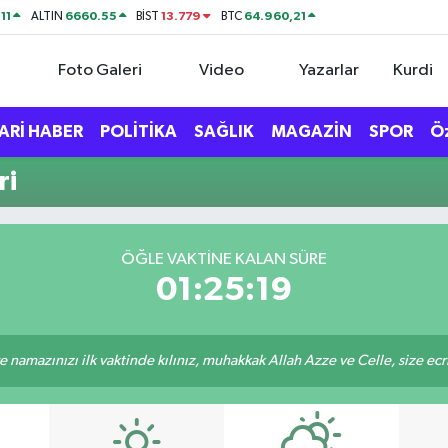
11
6660.55
13.779
64.960,21
ALTIN
BİST
BTC
Foto Galeri
Video
Yazarlar
Kurdi
ARİ HABER
POLİTİKA
SAĞLIK
MAGAZİN
SPOR
Ö
ri
ÖĞLE VAKTINE KALAN SÜRE
01:25:19
 namazınızı ilk vaktinde kılınız, muhakkak Allah Azze ve Celle, size ecriniz