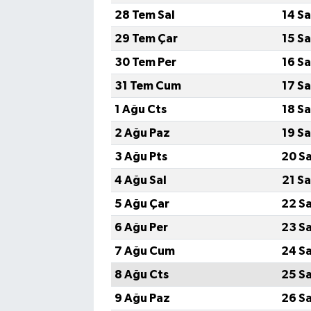
28 Tem Sal
14 S
SİYASET
29 Tem Çar
15 S
30 Tem Per
16 S
SPOR
31 Tem Cum
17 S
TARİH
1 Ağu Cts
18 S
2 Ağu Paz
19 S
TEKNOLOJİ
3 Ağu Pts
20 S
YAŞAM
4 Ağu Sal
21 S
5 Ağu Çar
22 S
6 Ağu Per
23 S
7 Ağu Cum
24 S
8 Ağu Cts
25 S
9 Ağu Paz
26 S