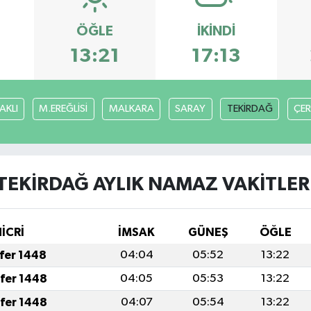
ÖĞLE
İKINDI
6
13:21
17:13
AKLI
M.EREĞLİSİ
MALKARA
SARAY
TEKİRDAĞ
ÇE
TEKİRDAĞ AYLIK NAMAZ VAKITLER
HİCRİ
İMSAK
GÜNEŞ
ÖĞLE
afer 1448
04:04
05:52
13:22
afer 1448
04:05
05:53
13:22
afer 1448
04:07
05:54
13:22