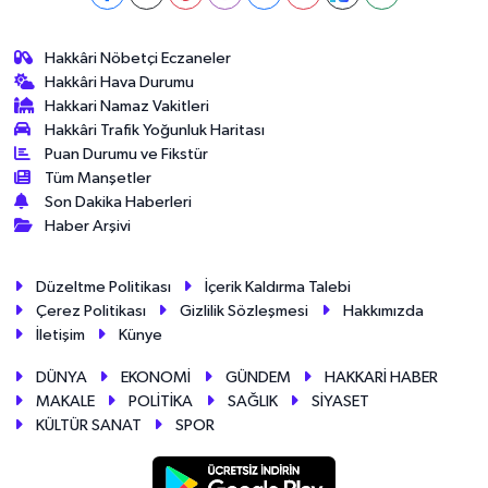
Hakkâri Nöbetçi Eczaneler
Hakkâri Hava Durumu
Hakkari Namaz Vakitleri
Hakkâri Trafik Yoğunluk Haritası
Puan Durumu ve Fikstür
Tüm Manşetler
Son Dakika Haberleri
Haber Arşivi
Düzeltme Politikası
İçerik Kaldırma Talebi
Çerez Politikası
Gizlilik Sözleşmesi
Hakkımızda
İletişim
Künye
DÜNYA
EKONOMİ
GÜNDEM
HAKKARİ HABER
MAKALE
POLİTİKA
SAĞLIK
SİYASET
KÜLTÜR SANAT
SPOR