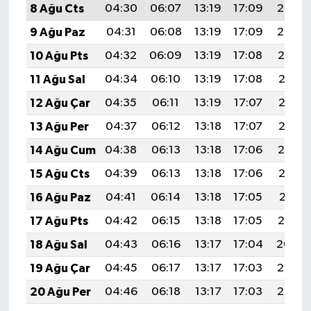
8 Ağu Cts
04:30
06:07
13:19
17:09
20:22
9 Ağu Paz
04:31
06:08
13:19
17:09
20:20
10 Ağu Pts
04:32
06:09
13:19
17:08
20:19
11 Ağu Sal
04:34
06:10
13:19
17:08
20:18
12 Ağu Çar
04:35
06:11
13:19
17:07
20:17
13 Ağu Per
04:37
06:12
13:18
17:07
20:15
14 Ağu Cum
04:38
06:13
13:18
17:06
20:14
15 Ağu Cts
04:39
06:13
13:18
17:06
20:13
16 Ağu Paz
04:41
06:14
13:18
17:05
20:11
17 Ağu Pts
04:42
06:15
13:18
17:05
20:10
18 Ağu Sal
04:43
06:16
13:17
17:04
20:09
19 Ağu Çar
04:45
06:17
13:17
17:03
20:07
20 Ağu Per
04:46
06:18
13:17
17:03
20:06