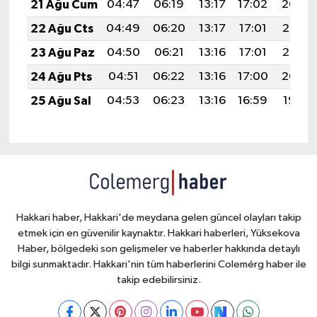
21 Ağu Cum
04:47
06:19
13:17
17:02
20:04
22 Ağu Cts
04:49
06:20
13:17
17:01
20:03
23 Ağu Paz
04:50
06:21
13:16
17:01
20:02
24 Ağu Pts
04:51
06:22
13:16
17:00
20:00
25 Ağu Sal
04:53
06:23
13:16
16:59
19:59
Hakkari haber, Hakkari'de meydana gelen güncel olayları takip
etmek için en güvenilir kaynaktır. Hakkari haberleri, Yüksekova
Haber, bölgedeki son gelişmeler ve haberler hakkında detaylı
bilgi sunmaktadır. Hakkari'nin tüm haberlerini Colemérg haber ile
takip edebilirsiniz.