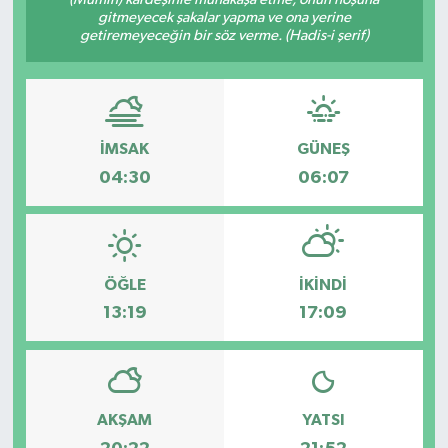
gitmeyecek şakalar yapma ve ona yerine
Hakkari Haber
getiremeyeceğin bir söz verme. (Hadis-i şerif)
İLGİNÇ HABERLER
KADIN
İMSAK
GÜNEŞ
04:30
06:07
KÜLTÜR SANAT
MAGAZİN
ÖĞLE
İKINDI
MAKALE
13:19
17:09
POLİTİKA
REKLAM
AKŞAM
YATSI
SAĞLIK