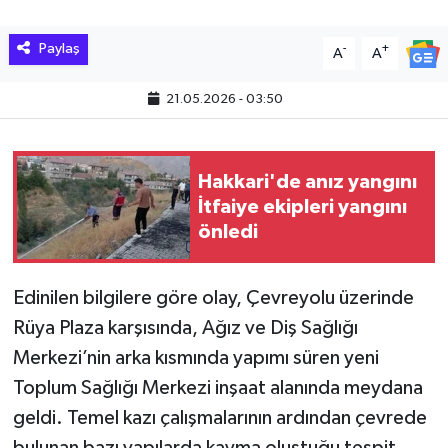
Hakkari Haber
Paylaş
-
+
A
A
İLGİNÇ HABERLER
21.05.2026 - 03:50
KADIN
Hakkari'de anız yangını
KÜLTÜR SANAT
İtfaiye ekipleri yangını
önledi
MAGAZİN
MAKALE
Edinilen bilgilere göre olay, Çevreyolu üzerinde
Rüya Plaza karşısında, Ağız ve Diş Sağlığı
POLİTİKA
Merkezi’nin arka kısmında yapımı süren yeni
Toplum Sağlığı Merkezi inşaat alanında meydana
REKLAM
geldi. Temel kazı çalışmalarının ardından çevrede
SAĞLIK