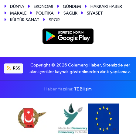
DÜNYA
EKONOMİ
GÜNDEM
HAKKARİ HABER
MAKALE
POLİTİKA
SAĞLIK
SİYASET
KÜLTÜR SANAT
SPOR
Copyright © 2026 Colemerg Haber, Sitemizde yer
RSS
alan içerikler kaynak gösterilmeden alıntı yapılamaz.
Haber Yazılımı:
TE Bilişim