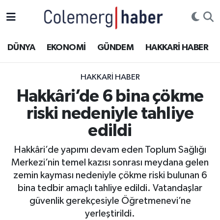
Kurdi
Hakkâri Nöbetçi Eczaneler
DÜNYA
EKONOMİ
GÜNDEM
HAKKARİ HABER
ASAYİŞ
Hakkâri Hava Durumu
HAKKARI HABER
ÇOCUK
Hakkari Namaz Vakitleri
Hakkâri’de 6 bina çökme
riski nedeniyle tahliye
DOĞA
Hakkâri Trafik Yoğunluk Haritası
edildi
DÜNYA
Süper Lig Puan Durumu ve Fikstür
Hakkâri’de yapımı devam eden Toplum Sağlığı
Merkezi’nin temel kazısı sonrası meydana gelen
EĞİTİM
Tüm Manşetler
zemin kayması nedeniyle çökme riski bulunan 6
EKONOMİ
Son Dakika Haberleri
bina tedbir amaçlı tahliye edildi. Vatandaşlar
güvenlik gerekçesiyle Öğretmenevi’ne
GÜNDEM
Haber Arşivi
yerleştirildi.