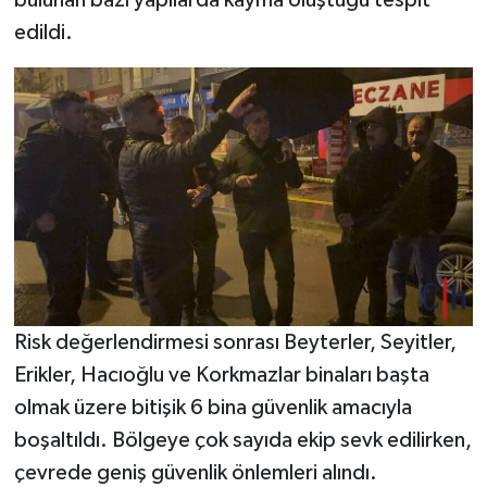
bulunan bazı yapılarda kayma oluştuğu tespit
edildi.
SİYASET
SPOR
TARİH
TEKNOLOJİ
YAŞAM
Risk değerlendirmesi sonrası Beyterler, Seyitler,
Erikler, Hacıoğlu ve Korkmazlar binaları başta
olmak üzere bitişik 6 bina güvenlik amacıyla
boşaltıldı. Bölgeye çok sayıda ekip sevk edilirken,
çevrede geniş güvenlik önlemleri alındı.