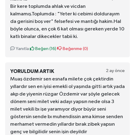
Bir kere toplumda ahlak ve vicdan
kalmamış.Toplumda : "Yeter ki cebimi doldurayım
da gerisini boş ver" felsefesi ve mantığı hakim.Hal
böyle olunca, en çok 6 kat olması gereken yerde 10
katlı binalar dikecekler tabii ki.
Yanıtla
Beğen (
16
)
Beğenme (
0
)
2 ay önce
YORULDUM ARTIK
Muaş özdemir sen esnafa milete çok çektirdin
yıllardır sen en iyisi emekli ol yaşında gitti artık yada
akp de yiyenin rüzgar Özdemir var şöyle gelecek
dönem seni milet veki adayı yapsın nede olsa 3
milet vekili bı işe yaramıyor diyor büyür seni
göstersin sende bı muhendissin ama kimse senden
merhamet vermedin yıllardır bırak zibek yapsın
genç ve bilgilidir senin işin deyildir