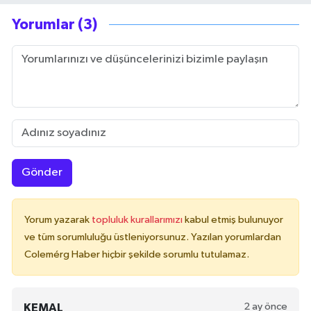
Yorumlar (3)
Gönder
Yorum yazarak
topluluk kurallarımızı
kabul etmiş bulunuyor
ve tüm sorumluluğu üstleniyorsunuz. Yazılan yorumlardan
Colemérg Haber hiçbir şekilde sorumlu tutulamaz.
2 ay önce
KEMAL