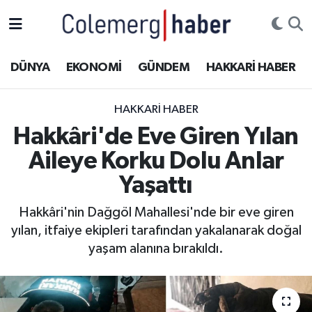
Kurdi
Hakkâri Nöbetçi Eczaneler
DÜNYA
EKONOMİ
GÜNDEM
HAKKARİ HABER
ASAYİŞ
Hakkâri Hava Durumu
HAKKARI HABER
ÇOCUK
Hakkari Namaz Vakitleri
Hakkâri'de Eve Giren Yılan
Aileye Korku Dolu Anlar
DOĞA
Hakkâri Trafik Yoğunluk Haritası
Yaşattı
DÜNYA
Süper Lig Puan Durumu ve Fikstür
Hakkâri'nin Dağgöl Mahallesi'nde bir eve giren
yılan, itfaiye ekipleri tarafından yakalanarak doğal
EĞİTİM
Tüm Manşetler
yaşam alanına bırakıldı.
EKONOMİ
Son Dakika Haberleri
GÜNDEM
Haber Arşivi