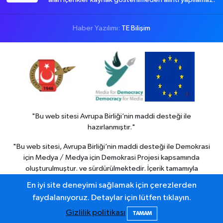
Haber Yazılımı:
TE Bilişim
"Bu web sitesi Avrupa Birliği’nin maddi desteği ile
hazırlanmıştır."
"Bu web sitesi, Avrupa Birliği’nin maddi desteği ile Demokrasi
için Medya / Medya için Demokrasi Projesi kapsamında
oluşturulmuştur. ve sürdürülmektedir. İçerik tamamıyla
Colemerg Haber
sorumluluğu altındadır ve Avrupa birliği’nin
En iyi site deneyimi sağlamak için çerezlerden
görüşlerini yansıtmak zorunda değildir."
faydalanıyoruz. Detaylar için lütfen tıklayın.
Gizlilik politikası
TAMAM
Hakkari haber