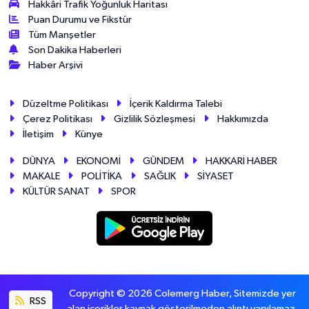
Hakkâri Trafik Yoğunluk Haritası
Puan Durumu ve Fikstür
Tüm Manşetler
Son Dakika Haberleri
Haber Arşivi
Düzeltme Politikası
İçerik Kaldırma Talebi
Çerez Politikası
Gizlilik Sözleşmesi
Hakkımızda
İletişim
Künye
DÜNYA
EKONOMİ
GÜNDEM
HAKKARİ HABER
MAKALE
POLİTİKA
SAĞLIK
SİYASET
KÜLTÜR SANAT
SPOR
Copyright © 2026 Colemerg Haber, Sitemizde yer
RSS
alan içerikler kaynak gösterilmeden alıntı yapılamaz.