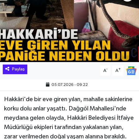
Hakkari Haber
İLGİNÇ HABERLER
KADIN
KÜLTÜR SANAT
Paylaş
-
+
A
A
MAGAZİN
05.07.2026 - 09:22
MAKALE
Hakkâri'de bir eve giren yılan, mahalle sakinlerine
POLİTİKA
korku dolu anlar yaşattı. Dağgöl Mahallesi'nde
meydana gelen olayda, Hakkâri Belediyesi İtfaiye
REKLAM
Müdürlüğü ekipleri tarafından yakalanan yılan,
zarar verilmeden doğal yaşam alanına bırakıldı.
SAĞLIK