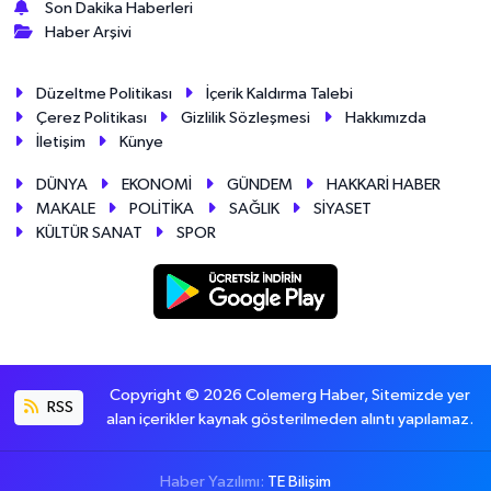
Son Dakika Haberleri
Haber Arşivi
Düzeltme Politikası
İçerik Kaldırma Talebi
Çerez Politikası
Gizlilik Sözleşmesi
Hakkımızda
İletişim
Künye
DÜNYA
EKONOMİ
GÜNDEM
HAKKARİ HABER
MAKALE
POLİTİKA
SAĞLIK
SİYASET
KÜLTÜR SANAT
SPOR
Copyright © 2026 Colemerg Haber, Sitemizde yer
RSS
alan içerikler kaynak gösterilmeden alıntı yapılamaz.
Haber Yazılımı:
TE Bilişim