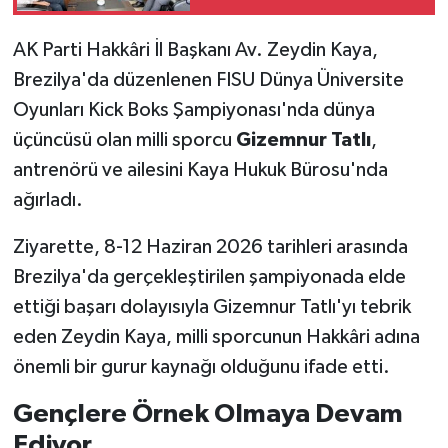
SİYASET
AK Parti Hakkâri İl Başkanı Av. Zeydin Kaya,
Brezilya'da düzenlenen FISU Dünya Üniversite
SPOR
Oyunları Kick Boks Şampiyonası'nda dünya
üçüncüsü olan milli sporcu
Gizemnur Tatlı
,
TARİH
antrenörü ve ailesini Kaya Hukuk Bürosu'nda
ağırladı.
TEKNOLOJİ
Ziyarette, 8-12 Haziran 2026 tarihleri arasında
YAŞAM
Brezilya'da gerçekleştirilen şampiyonada elde
ettiği başarı dolayısıyla Gizemnur Tatlı'yı tebrik
eden Zeydin Kaya, milli sporcunun Hakkâri adına
önemli bir gurur kaynağı olduğunu ifade etti.
Gençlere Örnek Olmaya Devam
Ediyor