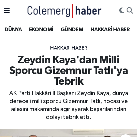
Kurdi
Hakkâri Nöbetçi Eczaneler
DÜNYA
EKONOMİ
GÜNDEM
HAKKARİ HABER
ASAYİŞ
Hakkâri Hava Durumu
HAKKARI HABER
ÇOCUK
Hakkari Namaz Vakitleri
Zeydin Kaya'dan Milli
Sporcu Gizemnur Tatlı'ya
DOĞA
Hakkâri Trafik Yoğunluk Haritası
Tebrik
DÜNYA
Süper Lig Puan Durumu ve Fikstür
AK Parti Hakkâri İl Başkanı Zeydin Kaya, dünya
dereceli milli sporcu Gizemnur Tatlı, hocası ve
EĞİTİM
Tüm Manşetler
ailesini makamında ağırlayarak başarılarından
EKONOMİ
Son Dakika Haberleri
dolayı tebrik etti.
GÜNDEM
Haber Arşivi