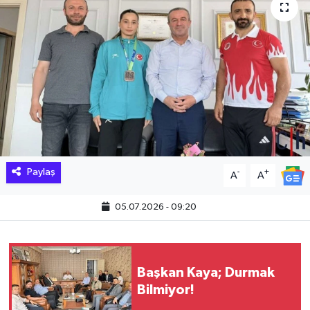
Hakkari Haber
İLGİNÇ HABERLER
KADIN
KÜLTÜR SANAT
MAGAZİN
Paylaş
-
+
A
A
MAKALE
05.07.2026 - 09:20
POLİTİKA
REKLAM
Başkan Kaya; Durmak
Bilmiyor!
SAĞLIK