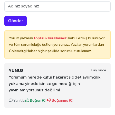
Gönder
Yorum yazarak
topluluk kurallarımızı
kabul etmiş bulunuyor
ve tüm sorumluluğu üstleniyorsunuz. Yazılan yorumlardan
Colemérg Haber hiçbir şekilde sorumlu tutulamaz.
1 ay önce
YUNUS
Yorumum nerede küfür hakaret şiddet ayrımcılık
yok ama yinede işinize gelmediği için
yayınlamıyorsunuz değil mi
Yanıtla
Beğen (
0
)
Beğenme (
0
)