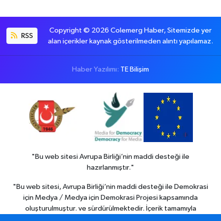
Copyright © 2026 Colemerg Haber, Sitemizde yer
RSS
alan içerikler kaynak gösterilmeden alıntı yapılamaz.
Haber Yazılımı:
TE Bilişim
"Bu web sitesi Avrupa Birliği’nin maddi desteği ile
hazırlanmıştır."
"Bu web sitesi, Avrupa Birliği’nin maddi desteği ile Demokrasi
için Medya / Medya için Demokrasi Projesi kapsamında
oluşturulmuştur. ve sürdürülmektedir. İçerik tamamıyla
Colemerg Haber
sorumluluğu altındadır ve Avrupa birliği’nin