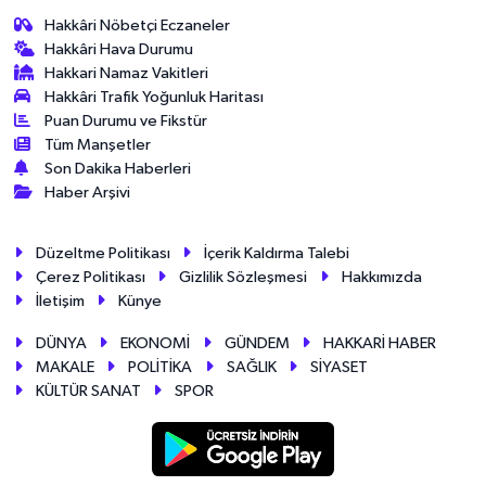
Hakkâri Nöbetçi Eczaneler
Hakkâri Hava Durumu
Hakkari Namaz Vakitleri
Hakkâri Trafik Yoğunluk Haritası
Puan Durumu ve Fikstür
Tüm Manşetler
Son Dakika Haberleri
Haber Arşivi
Düzeltme Politikası
İçerik Kaldırma Talebi
Çerez Politikası
Gizlilik Sözleşmesi
Hakkımızda
İletişim
Künye
DÜNYA
EKONOMİ
GÜNDEM
HAKKARİ HABER
MAKALE
POLİTİKA
SAĞLIK
SİYASET
KÜLTÜR SANAT
SPOR