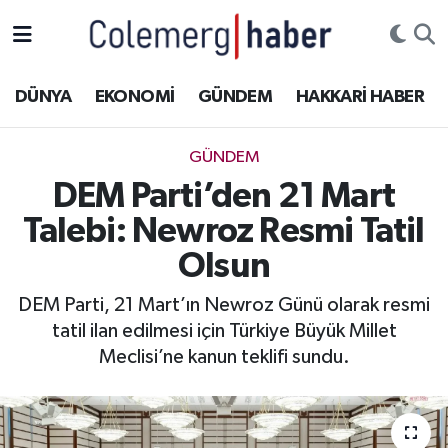
Kurdi
Hakkâri Nöbetçi Eczaneler
DÜNYA
EKONOMİ
GÜNDEM
HAKKARİ HABER
ASAYİŞ
Hakkâri Hava Durumu
GÜNDEM
ÇOCUK
Hakkari Namaz Vakitleri
DEM Parti’den 21 Mart
Talebi: Newroz Resmi Tatil
DOĞA
Hakkâri Trafik Yoğunluk Haritası
Olsun
DÜNYA
Süper Lig Puan Durumu ve Fikstür
DEM Parti, 21 Mart’ın Newroz Günü olarak resmi
tatil ilan edilmesi için Türkiye Büyük Millet
EĞİTİM
Tüm Manşetler
Meclisi’ne kanun teklifi sundu.
EKONOMİ
Son Dakika Haberleri
GÜNDEM
Haber Arşivi