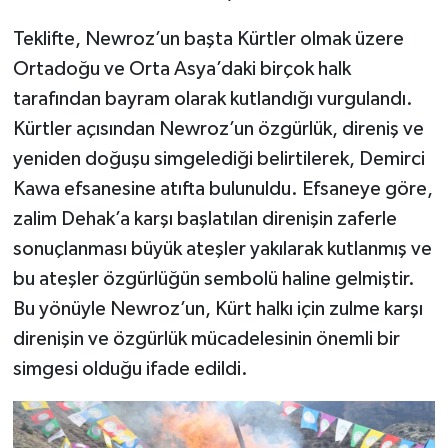
Teklifte, Newroz’un başta Kürtler olmak üzere
SİYASET
Ortadoğu ve Orta Asya’daki birçok halk
SPOR
tarafından bayram olarak kutlandığı vurgulandı.
Kürtler açısından Newroz’un özgürlük, direniş ve
TARİH
yeniden doğuşu simgelediği belirtilerek, Demirci
Kawa efsanesine atıfta bulunuldu. Efsaneye göre,
TEKNOLOJİ
zalim Dehak’a karşı başlatılan direnişin zaferle
sonuçlanması büyük ateşler yakılarak kutlanmış ve
YAŞAM
bu ateşler özgürlüğün sembolü haline gelmiştir.
Bu yönüyle Newroz’un, Kürt halkı için zulme karşı
direnişin ve özgürlük mücadelesinin önemli bir
simgesi olduğu ifade edildi.