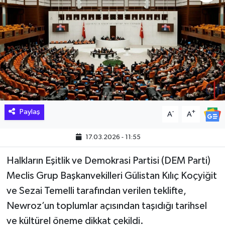
Hakkari Haber
İLGİNÇ HABERLER
KADIN
KÜLTÜR SANAT
Paylaş
-
+
A
A
MAGAZİN
17.03.2026 - 11:55
MAKALE
Halkların Eşitlik ve Demokrasi Partisi (DEM Parti)
POLİTİKA
Meclis Grup Başkanvekilleri Gülistan Kılıç Koçyiğit
ve Sezai Temelli tarafından verilen teklifte,
REKLAM
Newroz’un toplumlar açısından taşıdığı tarihsel
ve kültürel öneme dikkat çekildi.
SAĞLIK