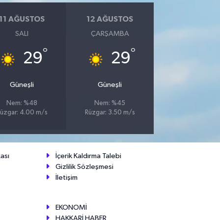
11 AĞUSTOS
12 AĞUSTOS
SALI
ÇARŞAMBA
°
°
29
29
Güneşli
Güneşli
Nem: %48
Nem: %45
üzgar: 4.00 m/s
Rüzgar: 3.50 m/s
ası
İçerik Kaldırma Talebi
Gizlilik Sözleşmesi
İletişim
EKONOMİ
HAKKARİ HABER