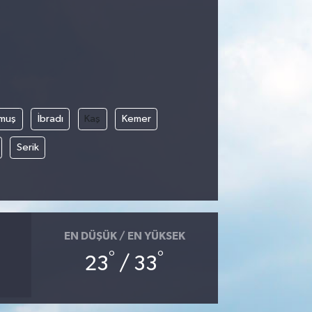
muş
İbradı
Kaş
Kemer
Serik
EN DÜŞÜK / EN YÜKSEK
°
°
23
/ 33