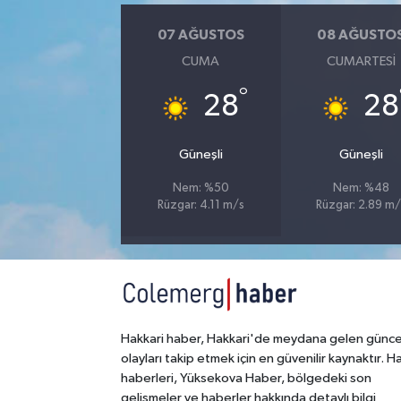
07 AĞUSTOS
08 AĞUSTO
SİYASET
CUMA
CUMARTESI
SPOR
°
28
28
TARİH
Güneşli
Güneşli
TEKNOLOJİ
Nem: %50
Nem: %48
Rüzgar: 4.11 m/s
Rüzgar: 2.89 m/
YAŞAM
Hakkari haber, Hakkari'de meydana gelen günce
olayları takip etmek için en güvenilir kaynaktır. H
haberleri, Yüksekova Haber, bölgedeki son
gelişmeler ve haberler hakkında detaylı bilgi