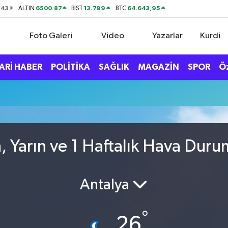
143
6500.87
13.799
64.643,95
ALTIN
BİST
BTC
Foto Galeri
Video
Yazarlar
Kurdi
ARİ HABER
POLİTİKA
SAĞLIK
MAGAZİN
SPOR
Ö
, Yarın ve 1 Haftalık Hava Duru
Antalya
°
26