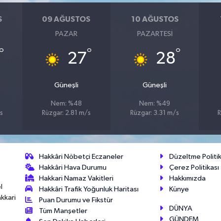
S
09 AĞUSTOS
10 AĞUSTOS
PAZAR
PAZARTESI
°
°
°
27
28
Güneşli
Güneşli
Nem: %48
Nem: %49
s
Rüzgar: 2.81 m/s
Rüzgar: 3.31 m/s
R
Hakkâri Nöbetçi Eczaneler
Düzeltme Politik
Hakkâri Hava Durumu
Çerez Politikası
Hakkari Namaz Vakitleri
Hakkımızda
l
Hakkâri Trafik Yoğunluk Haritası
Künye
akkari
Puan Durumu ve Fikstür
DÜNYA
Tüm Manşetler
GÜNDEM