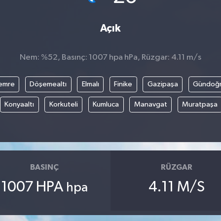
Açık
Nem: %52, Basınç: 1007 hpa hPa, Rüzgar: 4.11 m/s
emre
Döşemealtı
Elmalı
Finike
Gazipaşa
Gündoğ
Konyaaltı
Korkuteli
Kumluca
Manavgat
Muratpaşa
BASINÇ
RÜZGAR
1007 HPA
4.11 M/S
hpa