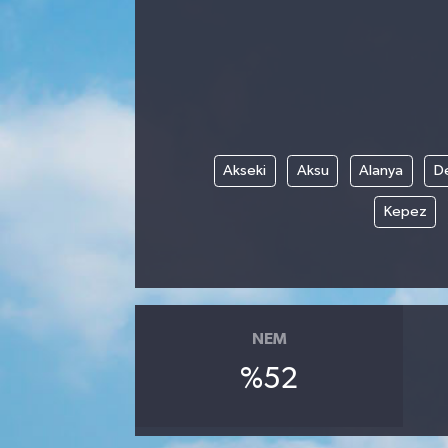
Hakkari Haber
İLGİNÇ HABERLER
KADIN
Akseki
Aksu
Alanya
D
KÜLTÜR SANAT
Kepez
MAGAZİN
MAKALE
NEM
POLİTİKA
%52
REKLAM
SAĞLIK