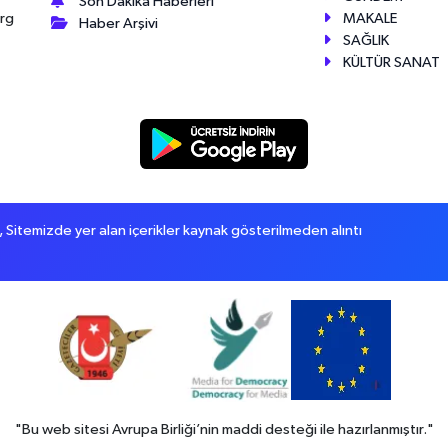
Son Dakika Haberleri
MAKALE
érg
Haber Arşivi
SAĞLIK
KÜLTÜR SANAT
itemizde yer alan içerikler kaynak gösterilmeden alıntı
"Bu web sitesi Avrupa Birliği’nin maddi desteği ile hazırlanmıştır."