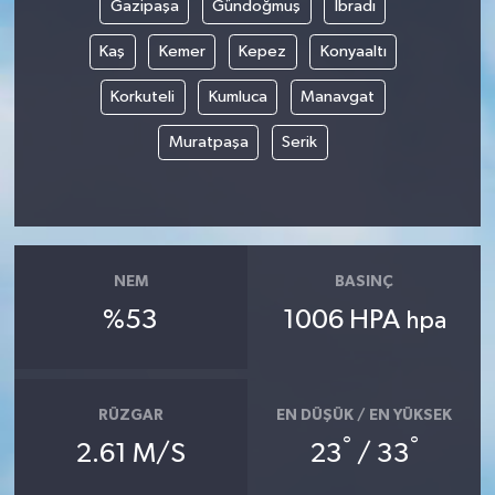
Gazipaşa
Gündoğmuş
İbradı
SİYASET
Kaş
Kemer
Kepez
Konyaaltı
Korkuteli
Kumluca
Manavgat
SPOR
Muratpaşa
Serik
TARİH
TEKNOLOJİ
YAŞAM
NEM
BASINÇ
%53
1006 HPA
hpa
RÜZGAR
EN DÜŞÜK / EN YÜKSEK
°
°
2.61 M/S
23
/ 33