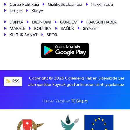
Çerez Politikası
Gizlilik Sözleşmesi
Hakkımızda
İletişim
Künye
DÜNYA
EKONOMİ
GÜNDEM
HAKKARİ HABER
MAKALE
POLİTİKA
SAĞLIK
SİYASET
KÜLTÜR SANAT
SPOR
Copyright © 2026 Colemerg Haber, Sitemizde yer
RSS
alan içerikler kaynak gösterilmeden alıntı yapılamaz.
Haber Yazılımı:
TE Bilişim