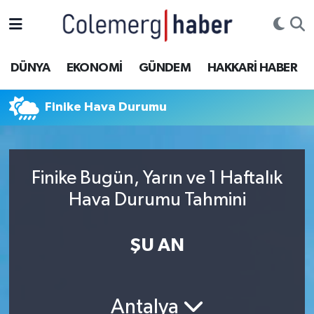
Kurdi
Hakkâri Nöbetçi Eczaneler
DÜNYA
EKONOMİ
GÜNDEM
HAKKARİ HABER
ASAYİŞ
Hakkâri Hava Durumu
Finike Hava Durumu
ÇOCUK
Hakkari Namaz Vakitleri
DOĞA
Hakkâri Trafik Yoğunluk Haritası
Finike Bugün, Yarın ve 1 Haftalık
DÜNYA
Süper Lig Puan Durumu ve Fikstür
Hava Durumu Tahmini
EĞİTİM
Tüm Manşetler
ŞU AN
EKONOMİ
Son Dakika Haberleri
Antalya
GÜNDEM
Haber Arşivi