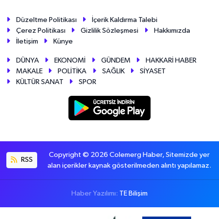
Düzeltme Politikası
İçerik Kaldırma Talebi
Çerez Politikası
Gizlilik Sözleşmesi
Hakkımızda
İletişim
Künye
DÜNYA
EKONOMİ
GÜNDEM
HAKKARİ HABER
MAKALE
POLİTİKA
SAĞLIK
SİYASET
KÜLTÜR SANAT
SPOR
Copyright © 2026 Colemerg Haber, Sitemizde yer
RSS
alan içerikler kaynak gösterilmeden alıntı yapılamaz.
Haber Yazılımı:
TE Bilişim