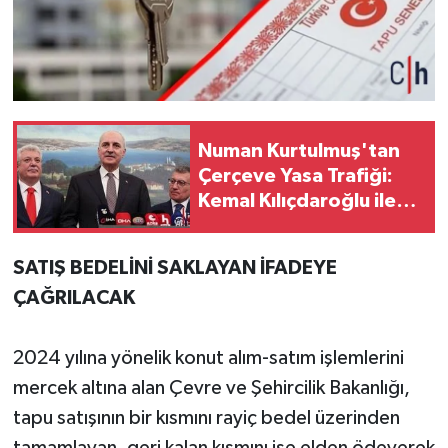
Numan Kurtulmuş'tan
Çerçeve Yasa Trafiği:
Kemal Kılıçdaroğlu ile
Görüşecek
SATIŞ BEDELİNİ SAKLAYAN İFADEYE
ÇAĞRILACAK
2024 yılına yönelik konut alım-satım işlemlerini
mercek altına alan Çevre ve Şehircilik Bakanlığı,
tapu satışının bir kısmını rayiç bedel üzerinden
tamamlayan, geri kalan kısmını ise elden ödeyerek