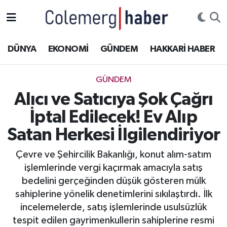
Kurdi
Hakkâri Nöbetçi Eczaneler
DÜNYA
EKONOMİ
GÜNDEM
HAKKARİ HABER
ASAYİŞ
Hakkâri Hava Durumu
GÜNDEM
ÇOCUK
Hakkari Namaz Vakitleri
Alıcı ve Satıcıya Şok Çağrı
İptal Edilecek! Ev Alıp
DOĞA
Hakkâri Trafik Yoğunluk Haritası
Satan Herkesi İlgilendiriyor
DÜNYA
Süper Lig Puan Durumu ve Fikstür
Çevre ve Şehircilik Bakanlığı, konut alım-satım
işlemlerinde vergi kaçırmak amacıyla satış
EĞİTİM
Tüm Manşetler
bedelini gerçeğinden düşük gösteren mülk
EKONOMİ
Son Dakika Haberleri
sahiplerine yönelik denetimlerini sıkılaştırdı. İlk
incelemelerde, satış işlemlerinde usulsüzlük
GÜNDEM
Haber Arşivi
tespit edilen gayrimenkullerin sahiplerine resmi