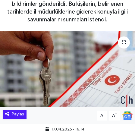
bildirimler gönderildi. Bu kişilerin, belirlenen
Hakkari Haber
tarihlerde il müdürlüklerine giderek konuyla ilgili
savunmalarını sunmaları istendi.
İLGİNÇ HABERLER
KADIN
KÜLTÜR SANAT
MAGAZİN
MAKALE
POLİTİKA
Paylaş
-
+
A
A
REKLAM
17.04.2025 - 16:14
SAĞLIK