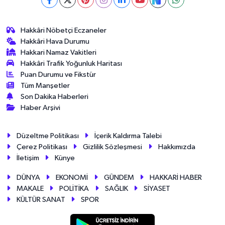
Hakkâri Nöbetçi Eczaneler
Hakkâri Hava Durumu
Hakkari Namaz Vakitleri
Hakkâri Trafik Yoğunluk Haritası
Puan Durumu ve Fikstür
Tüm Manşetler
Son Dakika Haberleri
Haber Arşivi
Düzeltme Politikası
İçerik Kaldırma Talebi
Çerez Politikası
Gizlilik Sözleşmesi
Hakkımızda
İletişim
Künye
DÜNYA
EKONOMİ
GÜNDEM
HAKKARİ HABER
MAKALE
POLİTİKA
SAĞLIK
SİYASET
KÜLTÜR SANAT
SPOR