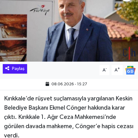
Hakkari Haber
İLGİNÇ HABERLER
KADIN
KÜLTÜR SANAT
Paylaş
-
+
A
A
MAGAZİN
08.06.2026 - 15:27
MAKALE
Kırıkkale’de rüşvet suçlamasıyla yargılanan Keskin
POLİTİKA
Belediye Başkanı Ekmel Cönger hakkında karar
çıktı. Kırıkkale 1. Ağır Ceza Mahkemesi’nde
REKLAM
görülen davada mahkeme, Cönger’e hapis cezası
verdi.
SAĞLIK