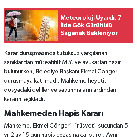
SİYASET
Meteoroloji Uyardı: 7
İlde Gök Gürültülü
SPOR
Sağanak Bekleniyor
TARİH
Karar duruşmasında tutuksuz yargılanan
TEKNOLOJİ
sanıklardan müteahhit M.Y. ve avukatları hazır
bulunurken, Belediye Başkanı Ekmel Cönger
YAŞAM
duruşmaya katılmadı. Mahkeme heyeti,
dosyadaki deliller ve savunmaların ardından
kararını açıkladı.
Mahkemeden Hapis Kararı
Mahkeme, Ekmel Cönger’i “rüşvet” suçundan 5
yıl 2 ay 15 gün hapis cezasına çarptırdı. Aynı