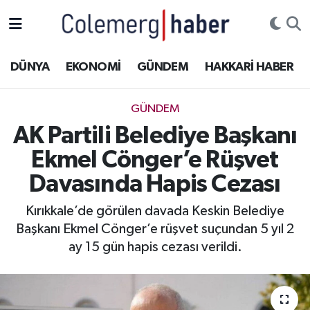
Kurdi
Hakkâri Nöbetçi Eczaneler
DÜNYA
EKONOMİ
GÜNDEM
HAKKARİ HABER
ASAYİŞ
Hakkâri Hava Durumu
GÜNDEM
ÇOCUK
Hakkari Namaz Vakitleri
AK Partili Belediye Başkanı
Ekmel Cönger’e Rüşvet
DOĞA
Hakkâri Trafik Yoğunluk Haritası
Davasında Hapis Cezası
DÜNYA
Süper Lig Puan Durumu ve Fikstür
Kırıkkale’de görülen davada Keskin Belediye
Başkanı Ekmel Cönger’e rüşvet suçundan 5 yıl 2
EĞİTİM
Tüm Manşetler
ay 15 gün hapis cezası verildi.
EKONOMİ
Son Dakika Haberleri
GÜNDEM
Haber Arşivi