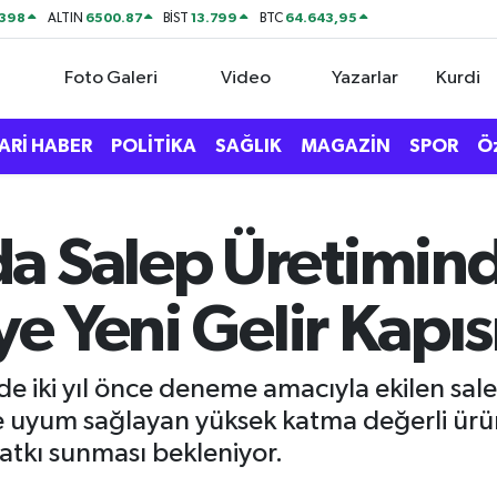
2398
6500.87
13.799
64.643,95
ALTIN
BİST
BTC
Foto Galeri
Video
Yazarlar
Kurdi
ARİ HABER
POLİTİKA
SAĞLIK
MAGAZİN
SPOR
Ö
 Salep Üretiminde 
ye Yeni Gelir Kapıs
e iki yıl önce deneme amacıyla ekilen salep,
ine uyum sağlayan yüksek katma değerli ür
atkı sunması bekleniyor.