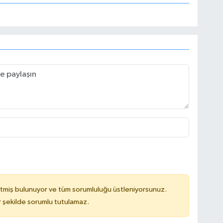
tmiş bulunuyor ve tüm sorumluluğu üstleniyorsunuz.
 şekilde sorumlu tutulamaz.