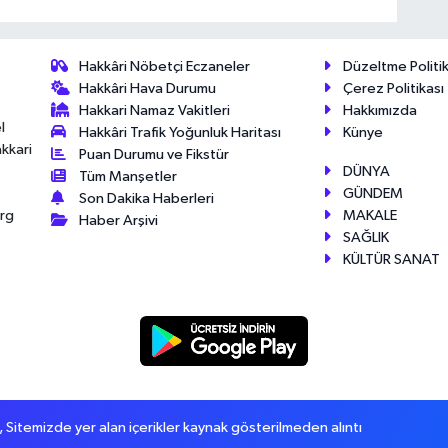
Hakkâri Nöbetçi Eczaneler
Düzeltme Politik
Hakkâri Hava Durumu
Çerez Politikası
Hakkari Namaz Vakitleri
Hakkımızda
l
Hakkâri Trafik Yoğunluk Haritası
Künye
akkari
Puan Durumu ve Fikstür
DÜNYA
Tüm Manşetler
GÜNDEM
Son Dakika Haberleri
MAKALE
érg
Haber Arşivi
SAĞLIK
KÜLTÜR SANAT
itemizde yer alan içerikler kaynak gösterilmeden alıntı