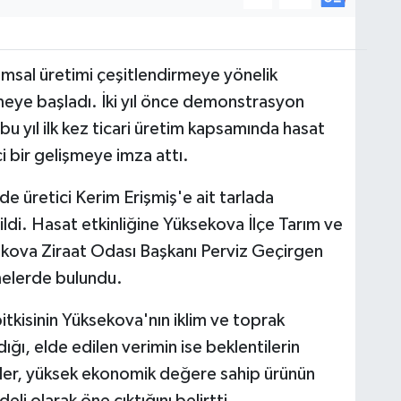
ımsal üretimi çeşitlendirmeye yönelik
meye başladı. İki yıl önce demonstrasyon
 bu yıl ilk kez ticari üretim kapsamında hasat
i bir gelişmeye imza attı.
nde üretici Kerim Erişmiş'e ait tarlada
di. Hasat etkinliğine Yüksekova İlçe Tarım ve
kova Ziraat Odası Başkanı Perviz Geçirgen
melerde bulundu.
tkisinin Yüksekova'nın iklim ve toprak
ığı, elde edilen verimin ise beklentilerin
liler, yüksek ekonomik değere sahip ürünün
li olarak öne çıktığını belirtti.