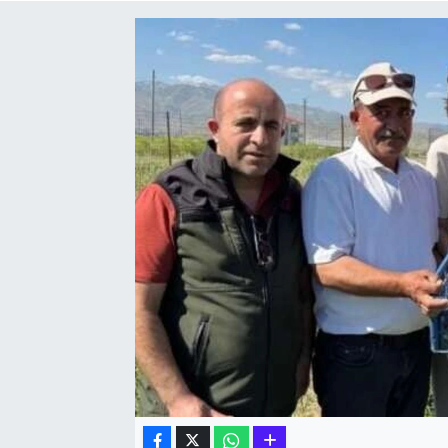
Hakkari Haber
İLGİNÇ HABERLER
KADIN
KÜLTÜR SANAT
MAGAZİN
MAKALE
POLİTİKA
REKLAM
SAĞLIK