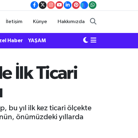
İletişim
Künye
Hakkımızda
zel Haber
YAŞAM
İlk Ticari
ı
 bu yıl ilk kez ticari ölçekte
ünün, önümüzdeki yıllarda