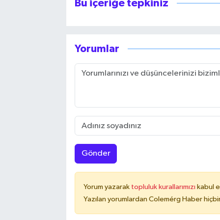
Bu içeriğe tepkiniz
Yorumlar
Gönder
Yorum yazarak
topluluk kurallarımızı
kabul e
Yazılan yorumlardan Colemérg Haber hiçbir