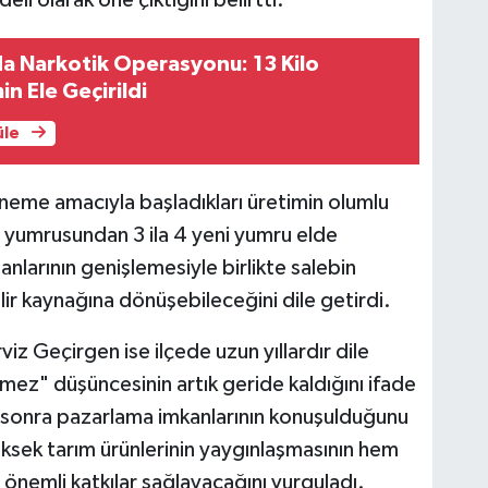
a Narkotik Operasyonu: 13 Kilo
 Ele Geçirildi
üle
deneme amacıyla başladıkları üretimin olumlu
ep yumrusundan 3 ila 4 yeni yumru elde
lanlarının genişlemesiyle birlikte salebin
elir kaynağına dönüşebileceğini dile getirdi.
z Geçirgen ise ilçede uzun yıllardır dile
mez" düşüncesinin artık geride kaldığını ifade
 sonra pazarlama imkanlarının konuşulduğunu
ksek tarım ürünlerinin yaygınlaşmasının hem
 önemli katkılar sağlayacağını vurguladı.