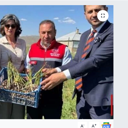
-
+
A
A