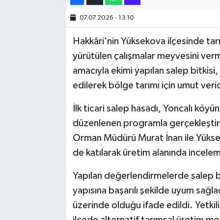
07.07.2026 - 13:10
SİYASET
Hakkâri'nin Yüksekova ilçesinde tar
SPOR
yürütülen çalışmalar meyvesini ver
amacıyla ekimi yapılan salep bitkisi,
TARİH
edilerek bölge tarımı için umut veric
TEKNOLOJİ
İlk ticari salep hasadı, Yoncalı köyü
düzenlenen programla gerçekleştiril
YAŞAM
Orman Müdürü Murat İnan ile Yükse
de katılarak üretim alanında incele
Yapılan değerlendirmelerde salep bi
yapısına başarılı şekilde uyum sağlad
üzerinde olduğu ifade edildi. Yetki
ilçede alternatif tarımsal üretim mode