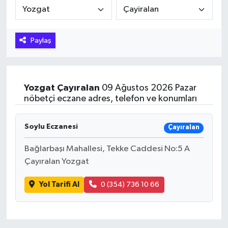
Hakkari Haber
Paylaş
İLGİNÇ HABERLER
KADIN
Yozgat
Çayıralan
09 Ağustos 2026 Pazar
KÜLTÜR SANAT
nöbetçi eczane adres, telefon ve konumları
MAGAZİN
Soylu Eczanesi
Çayıralan
MAKALE
Bağlarbaşı Mahallesi, Tekke Caddesi No:5 A
Çayıralan Yozgat
POLİTİKA
Yol Tarifi Al
0 (354) 736 10 66
REKLAM
SAĞLIK