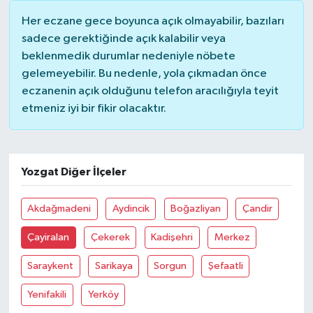
Her eczane gece boyunca açık olmayabilir, bazıları
SİYASET
sadece gerektiğinde açık kalabilir veya
beklenmedik durumlar nedeniyle nöbete
SPOR
gelemeyebilir. Bu nedenle, yola çıkmadan önce
eczanenin açık olduğunu telefon aracılığıyla teyit
TARİH
etmeniz iyi bir fikir olacaktır.
TEKNOLOJİ
Yozgat Diğer İlçeler
YAŞAM
Akdağmadeni
Aydincik
Boğazliyan
Çandir
Çayiralan
Çekerek
Kadişehri
Merkez
Saraykent
Sarikaya
Sorgun
Şefaatli
Yenifakili
Yerköy