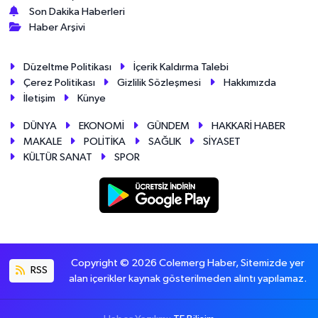
Son Dakika Haberleri
Haber Arşivi
Düzeltme Politikası
İçerik Kaldırma Talebi
Çerez Politikası
Gizlilik Sözleşmesi
Hakkımızda
İletişim
Künye
DÜNYA
EKONOMİ
GÜNDEM
HAKKARİ HABER
MAKALE
POLİTİKA
SAĞLIK
SİYASET
KÜLTÜR SANAT
SPOR
Copyright © 2026 Colemerg Haber, Sitemizde yer
RSS
alan içerikler kaynak gösterilmeden alıntı yapılamaz.