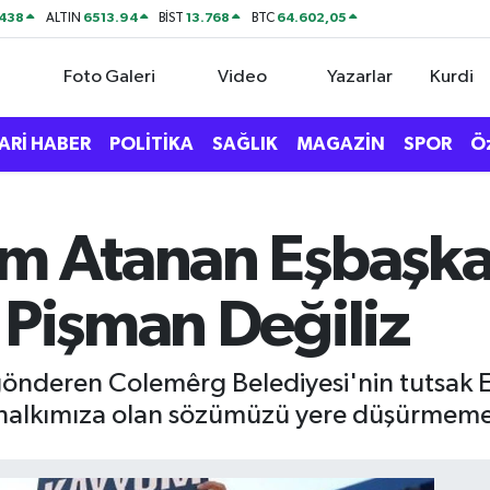
438
6513.94
13.768
64.602,05
ALTIN
BİST
BTC
Foto Galeri
Video
Yazarlar
Kurdi
ARİ HABER
POLİTİKA
SAĞLIK
MAGAZİN
SPOR
Ö
ım Atanan Eşbaşka
 Pişman Değiliz
 gönderen Colemêrg Belediyesi'nin tutsak
n halkımıza olan sözümüzü yere düşürmemeye