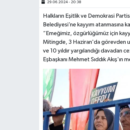
29.06.2024 - 20:38
SİYASET
Halkların Eşitlik ve Demokrasi Parti
Belediyesi’ne kayyım atanmasına ka
SPOR
“Emeğimiz, özgürlüğümüz için kayy
Mitingde, 3 Haziran'da görevden uz
TARİH
ve 10 yıldır yargılandığı davadan c
TEKNOLOJİ
Eşbaşkanı Mehmet Sıddık Akış'ın m
YAŞAM