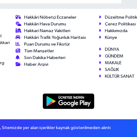
Hakkâri Nöbetçi Eczaneler
Düzeltme Politik
Hakkâri Hava Durumu
Çerez Politikası
Hakkari Namaz Vakitleri
Hakkımızda
l
Hakkâri Trafik Yoğunluk Haritası
Künye
akkari
Puan Durumu ve Fikstür
DÜNYA
Tüm Manşetler
GÜNDEM
Son Dakika Haberleri
MAKALE
érg
Haber Arşivi
SAĞLIK
KÜLTÜR SANAT
itemizde yer alan içerikler kaynak gösterilmeden alıntı