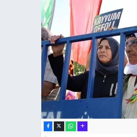
Hakkari Haber
İLGİNÇ HABERLER
KADIN
KÜLTÜR SANAT
MAGAZİN
MAKALE
POLİTİKA
REKLAM
SAĞLIK