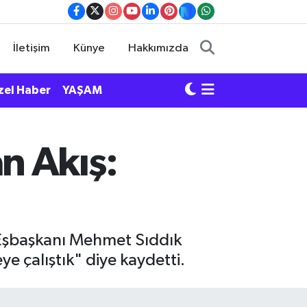
İletişim
Künye
Hakkımızda
zel Haber
YAŞAM
n Akış:
 Eşbaşkanı Mehmet Sıddık
 çalıştık" diye kaydetti.