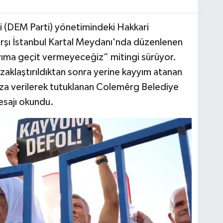
si (DEM Parti) yönetimindeki Hakkari
rşı İstanbul Kartal Meydanı'nda düzenlenen
ıma geçit vermeyeceğiz” mitingi sürüyor.
aklaştırıldıktan sonra yerine kayyım atanan
eza verilerek tutuklanan Colemêrg Belediye
esajı okundu.