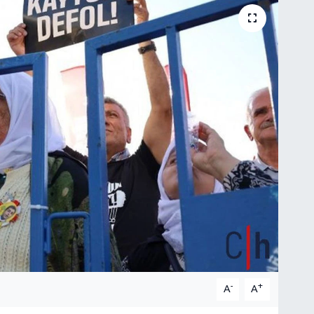
-
+
A
A