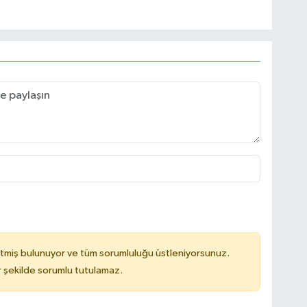
tmiş bulunuyor ve tüm sorumluluğu üstleniyorsunuz.
 şekilde sorumlu tutulamaz.