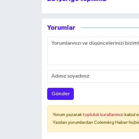
Yorumlar
Gönder
Yorum yazarak
topluluk kurallarımızı
kabul e
Yazılan yorumlardan Colemérg Haber hiçbir