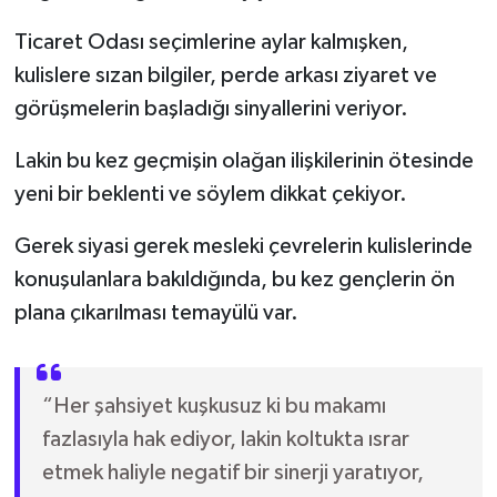
Ticaret Odası seçimlerine aylar kalmışken,
SİYASET
kulislere sızan bilgiler, perde arkası ziyaret ve
görüşmelerin başladığı sinyallerini veriyor.
SPOR
Lakin bu kez geçmişin olağan ilişkilerinin ötesinde
TARİH
yeni bir beklenti ve söylem dikkat çekiyor.
TEKNOLOJİ
Gerek siyasi gerek mesleki çevrelerin kulislerinde
YAŞAM
konuşulanlara bakıldığında, bu kez gençlerin ön
plana çıkarılması temayülü var.
“Her şahsiyet kuşkusuz ki bu makamı
fazlasıyla hak ediyor, lakin koltukta ısrar
etmek haliyle negatif bir sinerji yaratıyor,