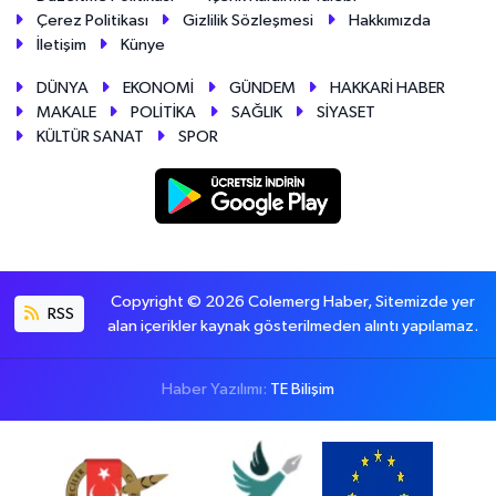
Çerez Politikası
Gizlilik Sözleşmesi
Hakkımızda
İletişim
Künye
DÜNYA
EKONOMİ
GÜNDEM
HAKKARİ HABER
MAKALE
POLİTİKA
SAĞLIK
SİYASET
KÜLTÜR SANAT
SPOR
Copyright © 2026 Colemerg Haber, Sitemizde yer
RSS
alan içerikler kaynak gösterilmeden alıntı yapılamaz.
Haber Yazılımı:
TE Bilişim