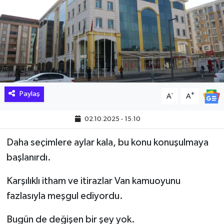
Hakkari Haber
İLGİNÇ HABERLER
KADIN
KÜLTÜR SANAT
Paylaş
-
+
A
A
MAGAZİN
02.10.2025 - 15:10
Daha seçimlere aylar kala, bu konu konuşulmaya
MAKALE
başlanırdı.
POLİTİKA
Karşılıklı itham ve itirazlar Van kamuoyunu
fazlasıyla meşgul ediyordu.
REKLAM
Bugün de değişen bir şey yok.
SAĞLIK