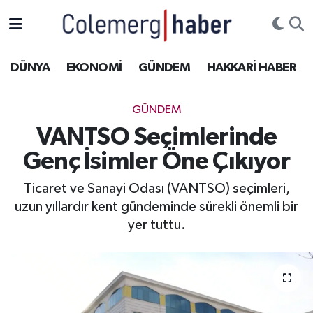
Kurdi
Hakkâri Nöbetçi Eczaneler
DÜNYA
EKONOMİ
GÜNDEM
HAKKARİ HABER
ASAYİŞ
Hakkâri Hava Durumu
GÜNDEM
ÇOCUK
Hakkari Namaz Vakitleri
VANTSO Seçimlerinde
Genç İsimler Öne Çıkıyor
DOĞA
Hakkâri Trafik Yoğunluk Haritası
Ticaret ve Sanayi Odası (VANTSO) seçimleri,
DÜNYA
Süper Lig Puan Durumu ve Fikstür
uzun yıllardır kent gündeminde sürekli önemli bir
yer tuttu.
EĞİTİM
Tüm Manşetler
EKONOMİ
Son Dakika Haberleri
GÜNDEM
Haber Arşivi