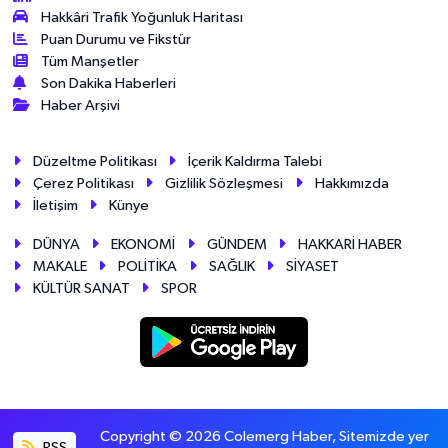
Hakkâri Trafik Yoğunluk Haritası
Puan Durumu ve Fikstür
Tüm Manşetler
Son Dakika Haberleri
Haber Arşivi
Düzeltme Politikası
İçerik Kaldırma Talebi
Çerez Politikası
Gizlilik Sözleşmesi
Hakkımızda
İletişim
Künye
DÜNYA
EKONOMİ
GÜNDEM
HAKKARİ HABER
MAKALE
POLİTİKA
SAĞLIK
SİYASET
KÜLTÜR SANAT
SPOR
Copyright © 2026 Colemerg Haber, Sitemizde yer
RSS