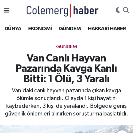
Kurdi
Hakkâri Nöbetçi Eczaneler
DÜNYA
EKONOMİ
GÜNDEM
HAKKARİ HABER
ASAYİŞ
Hakkâri Hava Durumu
GÜNDEM
ÇOCUK
Hakkari Namaz Vakitleri
Van Canlı Hayvan
Pazarında Kavga Kanlı
DOĞA
Hakkâri Trafik Yoğunluk Haritası
Bitti: 1 Ölü, 3 Yaralı
DÜNYA
Süper Lig Puan Durumu ve Fikstür
Van’daki canlı hayvan pazarında çıkan kavga
ölümle sonuçlandı. Olayda 1 kişi hayatını
EĞİTİM
Tüm Manşetler
kaybederken, 3 kişi de yaralandı. Bölgede geniş
EKONOMİ
Son Dakika Haberleri
güvenlik önlemleri alınırken soruşturma başlatıldı.
GÜNDEM
Haber Arşivi