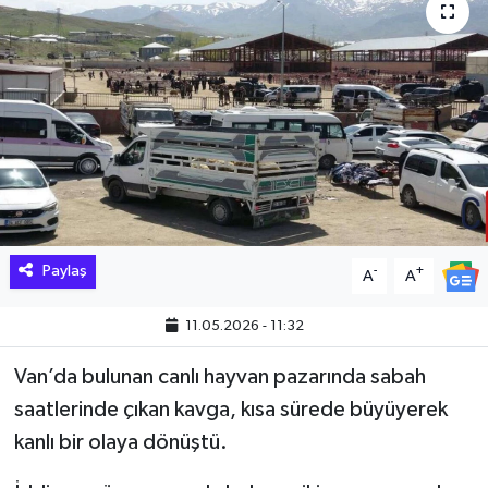
Hakkari Haber
İLGİNÇ HABERLER
KADIN
KÜLTÜR SANAT
MAGAZİN
Paylaş
-
+
A
A
MAKALE
11.05.2026 - 11:32
POLİTİKA
Van’da bulunan canlı hayvan pazarında sabah
saatlerinde çıkan kavga, kısa sürede büyüyerek
REKLAM
kanlı bir olaya dönüştü.
SAĞLIK