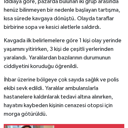
İddiaya göre, pazarda bulunan iki grup arasında
henüz bilinmeyen bir nedenle başlayan tartışma,
SİYASET
kısa sürede kavgaya dönüştü. Olayda taraflar
birbirine sopa ve kesici aletlerle saldırdı.
SPOR
Kavgada ilk belirlemelere göre 1 kişi olay yerinde
TARİH
yaşamını yitirirken, 3 kişi de çeşitli yerlerinden
TEKNOLOJİ
yaralandı. Yaralılardan bazılarının durumunun
ciddiyetini koruduğu öğrenildi.
YAŞAM
İhbar üzerine bölgeye çok sayıda sağlık ve polis
ekibi sevk edildi. Yaralılar ambulanslarla
hastanelere kaldırılarak tedavi altına alınırken,
hayatını kaybeden kişinin cenazesi otopsi için
morga götürüldü.