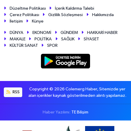
Düzeltme Politikası
İçerik Kaldırma Talebi
Çerez Politikası
Gizlilik Sözleşmesi
Hakkımızda
İletişim
Künye
DÜNYA
EKONOMİ
GÜNDEM
HAKKARİ HABER
MAKALE
POLİTİKA
SAĞLIK
SİYASET
KÜLTÜR SANAT
SPOR
Copyright © 2026 Colemerg Haber, Sitemizde yer
RSS
alan içerikler kaynak gösterilmeden alıntı yapılamaz.
Haber Yazılımı:
TE Bilişim