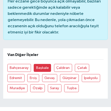
Her eczane gece boyunca açık olmayabilir, bazıları
sadece gerektiğinde açık kalabilir veya
SİYASET
beklenmedik durumlar nedeniyle nöbete
gelemeyebilir. Bu nedenle, yola çıkmadan önce
SPOR
eczanenin açık olduğunu telefon aracılığıyla teyit
etmeniz iyi bir fikir olacaktır.
TARİH
TEKNOLOJİ
Van Diğer İlçeler
YAŞAM
Bahçesaray
Başkale
Çaldiran
Çatak
Edremit
Erciş
Gevaş
Gürpinar
İpekyolu
Muradiye
Özalp
Saray
Tuşba