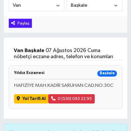
Hakkari Haber
Paylaş
İLGİNÇ HABERLER
KADIN
Van
Başkale
07 Ağustos 2026 Cuma
KÜLTÜR SANAT
nöbetçi eczane adres, telefon ve konumları
MAGAZİN
Yıldız Eczanesi
Başkale
MAKALE
HAFIZİYE MAH.KADİR SARUHAN CAD.NO:30C
Yol Tarifi Al
0 (530) 093 32 95
POLİTİKA
REKLAM
SAĞLIK