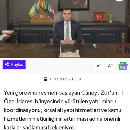
Hakkari Haber
İLGİNÇ HABERLER
KADIN
KÜLTÜR SANAT
Paylaş
-
+
A
A
MAGAZİN
11.07.2025 - 13:50
MAKALE
Yeni görevine resmen başlayan Cüneyt Zor'un, İl
POLİTİKA
Özel İdaresi bünyesinde yürütülen yatırımların
koordinasyonu, kırsal altyapı hizmetleri ve kamu
REKLAM
hizmetlerinin etkinliğinin artırılması adına önemli
katkılar sağlaması bekleniyor.
SAĞLIK