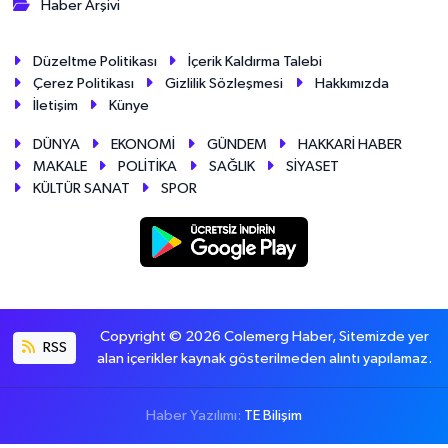
Haber Arşivi
Düzeltme Politikası
İçerik Kaldırma Talebi
Çerez Politikası
Gizlilik Sözleşmesi
Hakkımızda
İletişim
Künye
DÜNYA
EKONOMİ
GÜNDEM
HAKKARİ HABER
MAKALE
POLİTİKA
SAĞLIK
SİYASET
KÜLTÜR SANAT
SPOR
Copyright © 2026 Colemerg Haber, Sitemizde yer
RSS
alan içerikler kaynak gösterilmeden alıntı yapılamaz.
Haber Yazılımı:
TE Bilişim