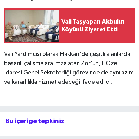
SİYASET
Vali Taşyapan Akbulut
Köyünü Ziyaret Etti
SPOR
TARİH
Vali Yardımcısı olarak Hakkari'de çeşitli alanlarda
TEKNOLOJİ
başarılı çalışmalara imza atan Zor'un, İl Özel
İdaresi Genel Sekreterliği görevinde de aynı azim
YAŞAM
ve kararlılıkla hizmet edeceği ifade edildi.
Bu içeriğe tepkiniz