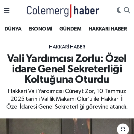
Kurdi
Hakkâri Nöbetçi Eczaneler
DÜNYA
EKONOMİ
GÜNDEM
HAKKARİ HABER
ASAYİŞ
Hakkâri Hava Durumu
HAKKARI HABER
ÇOCUK
Hakkari Namaz Vakitleri
Vali Yardımcısı Zorlu: Özel
idare Genel Sekreterliği
DOĞA
Hakkâri Trafik Yoğunluk Haritası
Koltuğuna Oturdu
DÜNYA
Süper Lig Puan Durumu ve Fikstür
Hakkari Vali Yardımcısı Cüneyt Zor, 10 Temmuz
2025 tarihli Valilik Makamı Olur’u ile Hakkari İl
EĞİTİM
Tüm Manşetler
Özel İdaresi Genel Sekreterliği görevine atandı.
EKONOMİ
Son Dakika Haberleri
GÜNDEM
Haber Arşivi