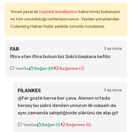
Yorum yazarak
topluluk kurallarımızı
kabul etmiş bulunuyor
ve tüm sorumluluğu üstleniyorsunuz. Yazılan yorumlardan
Colemérg Haber hiçbir şekilde sorumlu tutulamaz.
3 ay önce
FAR
İftira atan iftira bulsun biz Şükrü başkana kefiliz
Yanıtla
Beğen (
0
)
Beğenme (
2
)
3 ay önce
FILANKES
@Far goştê berxa ber çava. Alenen ortada
herşey bu şükrü denilen unsurun ilk vukaatı da
aynı zamanda sahipliğinide şükrünü de alıp git
Yanıtla
Beğen (
1
)
Beğenme (
0
)