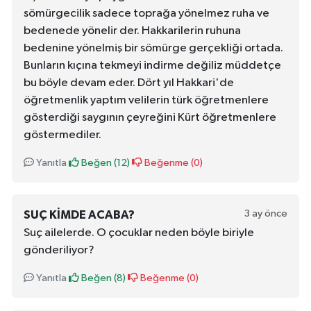
sömürgecilik sadece toprağa yönelmez ruha ve
bedenede yönelir der. Hakkarilerin ruhuna
bedenine yönelmiş bir sömürge gerçekliği ortada.
Bunların kıçına tekmeyi indirme değiliz müddetçe
bu böyle devam eder. Dört yıl Hakkari'de
öğretmenlik yaptım velilerin türk öğretmenlere
gösterdiği saygının çeyreğini Kürt öğretmenlere
göstermediler.
Yanıtla
Beğen (
12
)
Beğenme (
0
)
3 ay önce
SUÇ KIMDE ACABA?
Suç ailelerde. O çocuklar neden böyle biriyle
gönderiliyor?
Yanıtla
Beğen (
8
)
Beğenme (
0
)