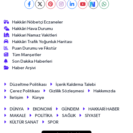
Hakkâri Nöbetçi Eczaneler
Hakkâri Hava Durumu
Hakkari Namaz Vakitleri
Hakkâri Trafik Yoğunluk Haritası
Puan Durumu ve Fikstür
Tüm Manşetler
Son Dakika Haberleri
Haber Arşivi
Düzeltme Politikası
İçerik Kaldırma Talebi
Çerez Politikası
Gizlilik Sözleşmesi
Hakkımızda
İletişim
Künye
DÜNYA
EKONOMİ
GÜNDEM
HAKKARİ HABER
MAKALE
POLİTİKA
SAĞLIK
SİYASET
KÜLTÜR SANAT
SPOR