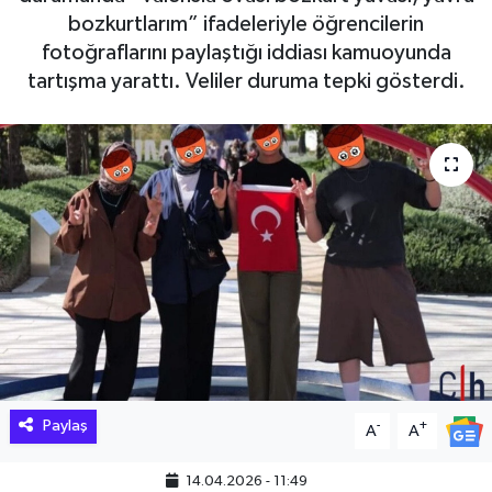
bozkurtlarım” ifadeleriyle öğrencilerin
Hakkari Haber
fotoğraflarını paylaştığı iddiası kamuoyunda
tartışma yarattı. Veliler duruma tepki gösterdi.
İLGİNÇ HABERLER
KADIN
KÜLTÜR SANAT
MAGAZİN
MAKALE
POLİTİKA
Paylaş
-
+
REKLAM
A
A
14.04.2026 - 11:49
SAĞLIK