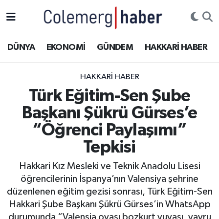
Kurdi
Hakkâri Nöbetçi Eczaneler
DÜNYA
EKONOMİ
GÜNDEM
HAKKARİ HABER
ASAYİŞ
Hakkâri Hava Durumu
HAKKARI HABER
ÇOCUK
Hakkari Namaz Vakitleri
Türk Eğitim-Sen Şube
Başkanı Şükrü Gürses’e
DOĞA
Hakkâri Trafik Yoğunluk Haritası
“Öğrenci Paylaşımı”
DÜNYA
Süper Lig Puan Durumu ve Fikstür
Tepkisi
EĞİTİM
Tüm Manşetler
Hakkari Kız Mesleki ve Teknik Anadolu Lisesi
öğrencilerinin İspanya’nın Valensiya şehrine
EKONOMİ
Son Dakika Haberleri
düzenlenen eğitim gezisi sonrası, Türk Eğitim-Sen
Hakkari Şube Başkanı Şükrü Gürses’in WhatsApp
GÜNDEM
Haber Arşivi
durumunda “Valensia ovası bozkurt yuvası, yavru