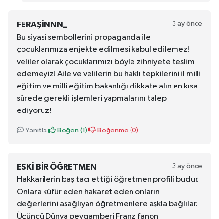
3 ay önce
FERAŞINNN_
Bu siyasi sembollerini propaganda ile
çocuklarımıza enjekte edilmesi kabul edilemez!
veliler olarak çocuklarımızı böyle zihniyete teslim
edemeyiz! Aile ve velilerin bu haklı tepkilerini il milli
eğitim ve milli eğitim bakanlığı dikkate alın en kısa
sürede gerekli işlemleri yapmalarını talep
ediyoruz!
Yanıtla
Beğen (
1
)
Beğenme (
0
)
3 ay önce
ESKI BIR ÖĞRETMEN
Hakkarilerin baş tacı ettiği öğretmen profili budur.
Onlara küfür eden hakaret eden onların
değerlerini aşağlıyan öğretmenlere aşkla bağlılar.
Üçüncü Dünya peygamberi Franz fanon