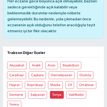
Her eczane gece boyunca açık olmayabilir, bazıları
sadece gerektiğinde açık kalabilir veya
SİYASET
beklenmedik durumlar nedeniyle nöbete
gelemeyebilir. Bu nedenle, yola çıkmadan önce
SPOR
eczanenin açık olduğunu telefon aracılığıyla teyit
etmeniz iyi bir fikir olacaktır.
TARİH
TEKNOLOJİ
Trabzon Diğer İlçeler
YAŞAM
Akçaabat
Arakli
Arsin
Beşikdüzü
Çarşibaşi
Çaykara
Dernekpazari
Düzköy
Hayrat
Köprübaşi
Maçka
Of
Ortahisar
Sürmene
Şalpazari
Tonya
Vakfikebir
Yomra