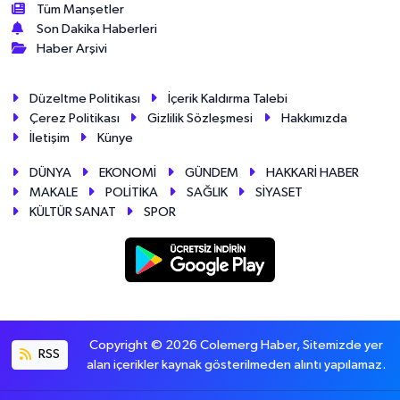
Tüm Manşetler
Son Dakika Haberleri
Haber Arşivi
Düzeltme Politikası
İçerik Kaldırma Talebi
Çerez Politikası
Gizlilik Sözleşmesi
Hakkımızda
İletişim
Künye
DÜNYA
EKONOMİ
GÜNDEM
HAKKARİ HABER
MAKALE
POLİTİKA
SAĞLIK
SİYASET
KÜLTÜR SANAT
SPOR
Copyright © 2026 Colemerg Haber, Sitemizde yer
RSS
alan içerikler kaynak gösterilmeden alıntı yapılamaz.