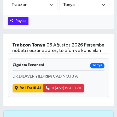
Hakkari Haber
Paylaş
İLGİNÇ HABERLER
KADIN
Trabzon
Tonya
06 Ağustos 2026 Perşembe
KÜLTÜR SANAT
nöbetçi eczane adres, telefon ve konumları
MAGAZİN
Çiğdem Eczanesi
Tonya
MAKALE
DR.DİLAVER YILDIRIM CAD.NO.13 A
Yol Tarifi Al
0 (462) 881 13 70
POLİTİKA
REKLAM
SAĞLIK