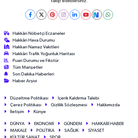
takip edebilirsiniz.
Hakkâri Nöbetçi Eczaneler
Hakkâri Hava Durumu
Hakkari Namaz Vakitleri
Hakkâri Trafik Yoğunluk Haritası
Puan Durumu ve Fikstür
Tüm Manşetler
Son Dakika Haberleri
Haber Arşivi
Düzeltme Politikası
İçerik Kaldırma Talebi
Çerez Politikası
Gizlilik Sözleşmesi
Hakkımızda
İletişim
Künye
DÜNYA
EKONOMİ
GÜNDEM
HAKKARİ HABER
MAKALE
POLİTİKA
SAĞLIK
SİYASET
KÜLTÜR SANAT
SPOR