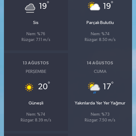
°
°
19
19
Sis
Parçalı Bulutlu
Nem: %76
Nem: %74
Rüzgar: 7.11 m/s
Rüzgar: 8.50 m/s
13 AĞUSTOS
14 AĞUSTOS
PERŞEMBE
CUMA
°
°
20
17
Güneşli
Yakınlarda Yer Yer Yağmur
Nem: %74
Nem: %73
Rüzgar: 8.39 m/s
Rüzgar: 7.50 m/s