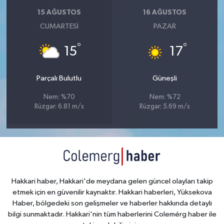
15 AĞUSTOS
16 AĞUSTOS
CUMARTESI
PAZAR
°
°
15
17
Parçalı Bulutlu
Güneşli
Nem: %70
Nem: %72
Rüzgar: 6.81 m/s
Rüzgar: 5.69 m/s
Hakkari haber, Hakkari'de meydana gelen güncel olayları takip
etmek için en güvenilir kaynaktır. Hakkari haberleri, Yüksekova
Haber, bölgedeki son gelişmeler ve haberler hakkında detaylı
bilgi sunmaktadır. Hakkari'nin tüm haberlerini Colemérg haber ile