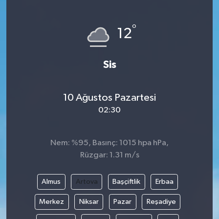
Hakkari Haber
°
12
İLGİNÇ HABERLER
Sis
KADIN
KÜLTÜR SANAT
10 Ağustos Pazartesi
02:30
MAGAZİN
MAKALE
Nem: %95, Basınç: 1015 hpa hPa,
Rüzgar: 1.31 m/s
POLİTİKA
Almus
Artova
Başçiftlik
Erbaa
REKLAM
Merkez
Niksar
Pazar
Reşadiye
SAĞLIK