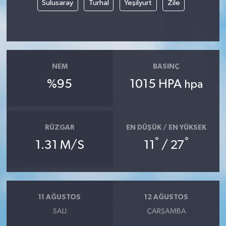
Sulusaray
Turhal
Yeşilyurt
Zile
SİYASET
SPOR
NEM
BASINÇ
TARİH
%95
1015 HPA
hpa
TEKNOLOJİ
YAŞAM
RÜZGAR
EN DÜŞÜK / EN YÜKSEK
°
°
1.31 M/S
11
/ 27
11 AĞUSTOS
12 AĞUSTOS
SALI
ÇARŞAMBA