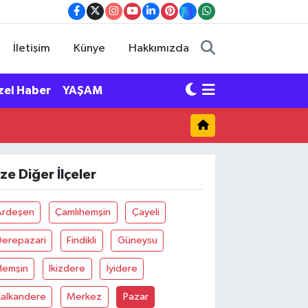
İletişim
Künye
Hakkımızda
zel Haber
YAŞAM
ize Diğer İlçeler
Ardeşen
Çamlıhemşin
Çayeli
Derepazari
Findikli
Güneysu
Hemşin
İkizdere
İyidere
Kalkandere
Merkez
Pazar