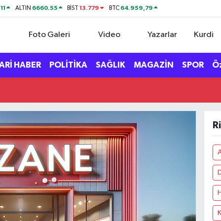
11
6660.55
13.779
64.959,79
ALTIN
BİST
BTC
Foto Galeri
Video
Yazarlar
Kurdi
ARİ HABER
POLİTİKA
SAĞLIK
MAGAZİN
SPOR
Ö
R