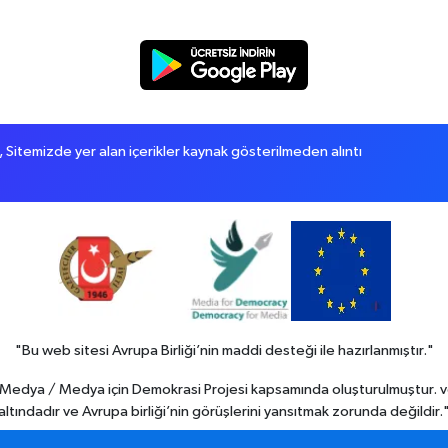
itemizde yer alan içerikler kaynak gösterilmeden alıntı
"Bu web sitesi Avrupa Birliği’nin maddi desteği ile hazırlanmıştır."
in Medya / Medya için Demokrasi Projesi kapsamında oluşturulmuştur. v
altındadır ve Avrupa birliği’nin görüşlerini yansıtmak zorunda değildir.