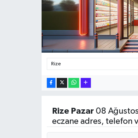
Hakkari Haber
İLGİNÇ HABERLER
KADIN
KÜLTÜR SANAT
MAGAZİN
MAKALE
POLİTİKA
Rize
Pazar
08 Ağustos
eczane adres, telefon 
REKLAM
SAĞLIK