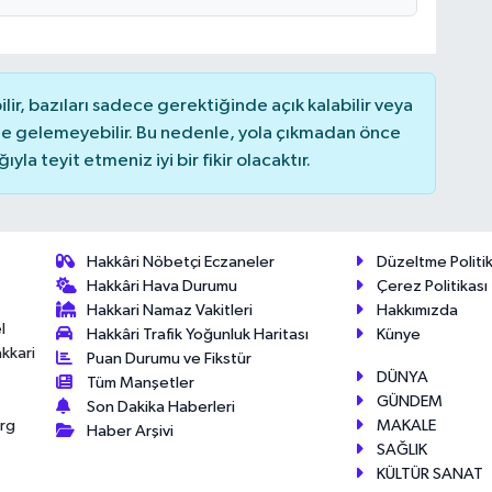
r, bazıları sadece gerektiğinde açık kalabilir veya
 gelemeyebilir. Bu nedenle, yola çıkmadan önce
la teyit etmeniz iyi bir fikir olacaktır.
Hakkâri Nöbetçi Eczaneler
Düzeltme Politik
Hakkâri Hava Durumu
Çerez Politikası
Hakkari Namaz Vakitleri
Hakkımızda
l
Hakkâri Trafik Yoğunluk Haritası
Künye
akkari
Puan Durumu ve Fikstür
DÜNYA
Tüm Manşetler
GÜNDEM
Son Dakika Haberleri
MAKALE
érg
Haber Arşivi
SAĞLIK
KÜLTÜR SANAT