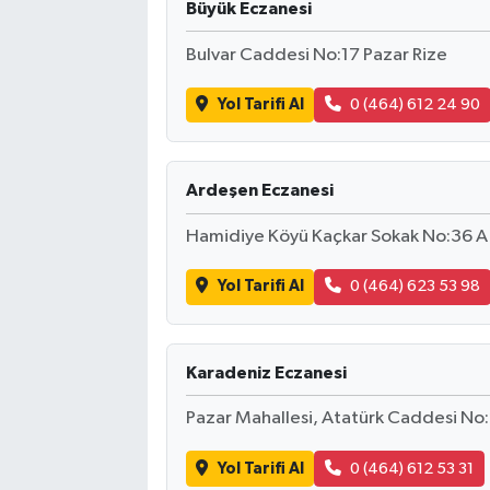
Büyük Eczanesi
SİYASET
Bulvar Caddesi No:17 Pazar Rize
Yol Tarifi Al
0 (464) 612 24 90
SPOR
TARİH
Ardeşen Eczanesi
TEKNOLOJİ
Hamidiye Köyü Kaçkar Sokak No:36 A 
YAŞAM
Yol Tarifi Al
0 (464) 623 53 98
Karadeniz Eczanesi
Pazar Mahallesi, Atatürk Caddesi No:
Yol Tarifi Al
0 (464) 612 53 31